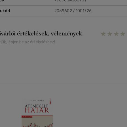
BN
9789634365761
rukód
2059602 / 1001726
ásárlói értékelések, vélemények
rjük, lépjen be az értékeléshez!