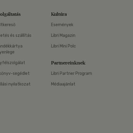
olgáltatás
Kultúra
ltkereső
Események
zetés és szállítás
Libri Magazin
ándékkártya
Libri Mini Polc
yenlege
Partnereinknek
yfélszolgálat
könyv-segédlet
Libri Partner Program
állási nyilatkozat
Médiaajánlat