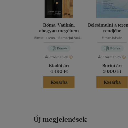
Róma, Vatikán,
Belesimulni a tere
ahogyan megéltem
rendjébe
Elmer István
-
Somorjai Ádám
Elmer István
OSB
Könyv
Könyv
Árinformációk
Árinformációk
Kiadói ár:
Borító ár:
4 490 Ft
3 900 Ft
Kosárba
Kosárba
Új megjelenések