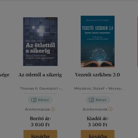
sége
Az ötlettől a sikerig
Vezetői székben 2.0
Thomas H. Davenport
-
Mészáros József
-
Vécsey
Laurence Prusak
Zsadány
Könyv
Könyv
Árinformációk
Árinformációk
Borító ár:
Kiadói ár:
3 950 Ft
3 500 Ft
Kosárba
Kosárba