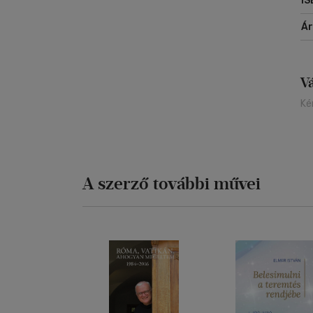
IS
Á
V
Ké
A szerző további művei