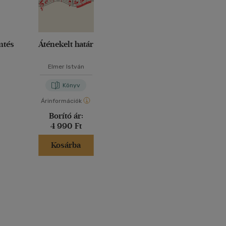
mtés
Áténekelt határ
Elmer István
Könyv
Árinformációk
Borító ár:
4 990 Ft
Kosárba