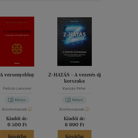
A versenyelőny
Z-HATÁS - A vezetés új
A megvalós
korszaka
alapszab
Patrick Lencioni
Kaszás Péter
Sean Covey
-
Ji
Chris McCh
Könyv
Könyv
Kön
Árinformációk
Árinformációk
Árinformáci
Kiadói ár:
Kiadói ár:
Kiadói 
6 500 Ft
8 990 Ft
7 990 
Kosárba
Kosárba
Kosár