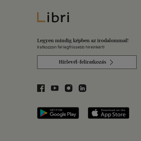
Libri
Legyen mindig képben az irodalommal!
Iratkozzon fel legfrissebb híreinkért!
Hírlevél-feliratkozás
Libri a Facebookon
Libri a Youtube-on
Libri az Instagramon
Libri a LinkedInen
Libri applikáció Szerezd m
Libri