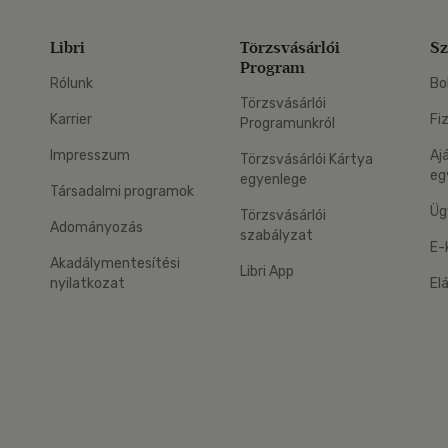
Libri
Törzsvásárlói
Sz
Program
Rólunk
Bo
Törzsvásárlói
Karrier
Fi
Programunkról
Impresszum
Aj
Törzsvásárlói Kártya
eg
egyenlege
Társadalmi programok
Üg
Törzsvásárlói
Adományozás
szabályzat
E-
Akadálymentesítési
Libri App
nyilatkozat
El
eg: Google Play
 applikáció Letölthető az App Store-ból