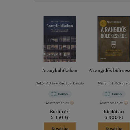
Aranykalitkában
A rangidős bölcses
Bokor Attila
-
Radácsi László
William H. McRaven
Könyv
Könyv
Árinformációk
Árinformációk
Borító ár:
Kiadói ár:
3 450 Ft
5 900 Ft
Kosárba
Kosárba