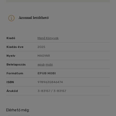
Azonnal letölthető
Kiadó
Menő Könyvek
Kiadás éve
2025
Nyelv
MAGYAR
Belelapozás
epub
mobi
Formátum
EPUB
MOBI
ISBN
9789635846474
Árukód
3-83157 / 3-83157
Elérhető még: