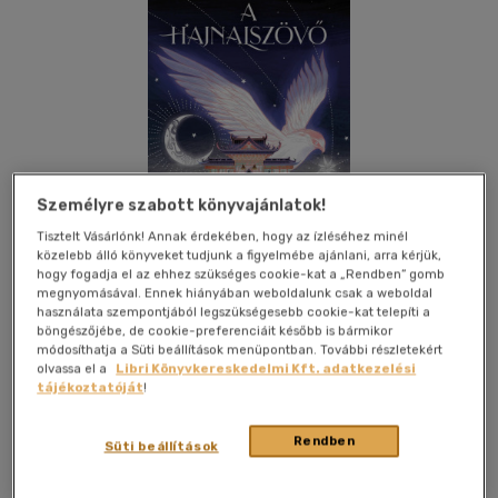
Személyre szabott könyvajánlatok!
Tisztelt Vásárlónk! Annak érdekében, hogy az ízléséhez minél
közelebb álló könyveket tudjunk a figyelmébe ajánlani, arra kérjük,
hogy fogadja el az ehhez szükséges cookie-kat a „Rendben” gomb
megnyomásával. Ennek hiányában weboldalunk csak a weboldal
használata szempontjából legszükségesebb cookie-kat telepíti a
böngészőjébe, de cookie-preferenciáit később is bármikor
módosíthatja a Süti beállítások menüpontban. További részletekért
Beleolvasok
Kívánságlistához adom
Megosztom
olvassa el a
Libri Könyvkereskedelmi Kft. adatkezelési
tájékoztatóját
!
(1 vélemény)
Rendben
Süti beállítások
Menő Könyvek
|
2025
|
magyar nyelvű