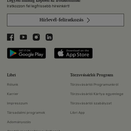
Legyen mindig képben az irodalommal!
Iratkozzon fel legfrissebb híreinkért!
Hírlevél-feliratkozás
Libri a Facebookon
Libri a Youtube-on
Libri az Instagramon
Libri a LinkedInen
Libri applikáció Szerezd meg: Google P
Libri applikáció 
Libri
Törzsvásárlói Program
Rólunk
Törzsvásárlói Programunkról
Karrier
Törzsvásárlói Kártya egyenlege
Impresszum
Törzsvásárlói szabályzat
Társadalmi programok
Libri App
Adományozás