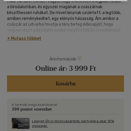
Maia Tamarin minden vágya, hogy ő lehessen a legjobb szabó
a birodalomban, és egyszer magának a császárnak
készíthessen ruhákat. De mivel lánynak született, a legtöbb,
amiben reménykedhet, egy előnyös házasság. Ám amikor a
császár az udvarba hívatja a lány beteg édesapját, hogy
vegyen részt a birodalmi szabó megtisztelő és jövedelmező
címéért folytatott versenyben, Maia átveszi az apja helyét,
+ Mutass többet
és fiúnak öltözve a Nyári Palotába utazik. Ha nyer, minden
vágya teljesül. Ha veszít, a biztos halál vár rá. Csakhogy
fogalma sincs, mire vállalkozott... Elizabeth Lim legújabb
Árinformációk
fordulatos, sodró lendületű fantasy duológiája a Hat bíborszín
darumadár sorozat világában játszódik, ám a japán helyett
Online ár:
3 999 Ft
ezúttal a kínai kultúrából merít.
Kosárba
A termék megvásárlásával
399 pontot szerezhet
Legyen Ön is törzsvásárlónk, kártyájára akár 10%
visszajár.