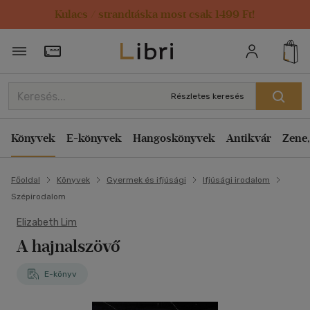
Kulacs / strandtáska most csak 1499 Ft!
Törzsvásárlói Kártya adatai
Részletes keresés
Könyvek
E-könyvek
Hangoskönyvek
Antikvár
Zene,
Főoldal
Könyvek
Gyermek és ifjúsági
Ifjúsági irodalom
Szépirodalom
Elizabeth Lim
A hajnalszövő
E-könyv