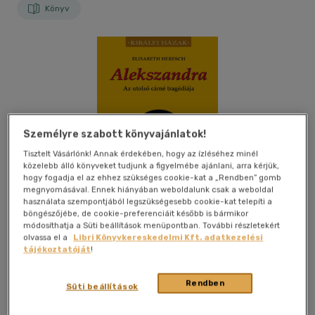
Könyv
Személyre szabott könyvajánlatok!
Tisztelt Vásárlónk! Annak érdekében, hogy az ízléséhez minél
közelebb álló könyveket tudjunk a figyelmébe ajánlani, arra kérjük,
hogy fogadja el az ehhez szükséges cookie-kat a „Rendben” gomb
megnyomásával. Ennek hiányában weboldalunk csak a weboldal
használata szempontjából legszükségesebb cookie-kat telepíti a
böngészőjébe, de cookie-preferenciáit később is bármikor
módosíthatja a Süti beállítások menüpontban. További részletekért
olvassa el a
Libri Könyvkereskedelmi Kft. adatkezelési
tájékoztatóját
!
Kívánságlistához adom
Megosztom
Rendben
Süti beállítások