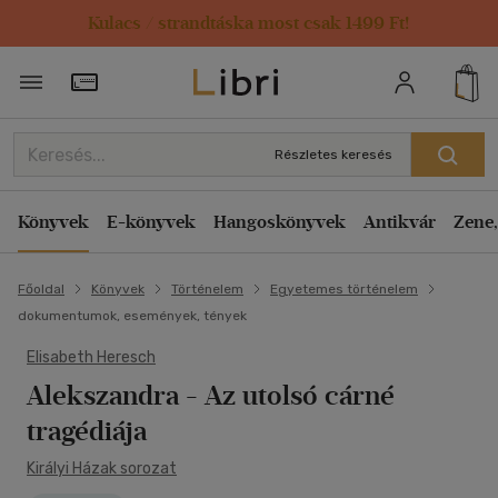
Kulacs / strandtáska most csak 1499 Ft!
Törzsvásárlói Kártya adatai
Részletes keresés
Könyvek
E-könyvek
Hangoskönyvek
Antikvár
Zene,
Főoldal
Könyvek
Történelem
Egyetemes történelem
dokumentumok, események, tények
Elisabeth Heresch
Alekszandra
- Az utolsó cárné
tragédiája
Királyi Házak sorozat