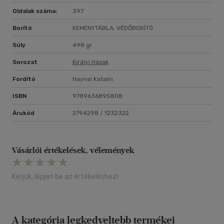
Oldalak száma:
397
Borító
KEMÉNYTÁBLA, VÉDŐBORÍTÓ
Súly
498 gr
Sorozat
Királyi Házak
Fordító
Haynal Katalin
ISBN
9789636895808
Árukód
2794298 / 1232322
Vásárlói értékelések, vélemények
Kérjük, lépjen be az értékeléshez!
A kategória legkedveltebb termékei