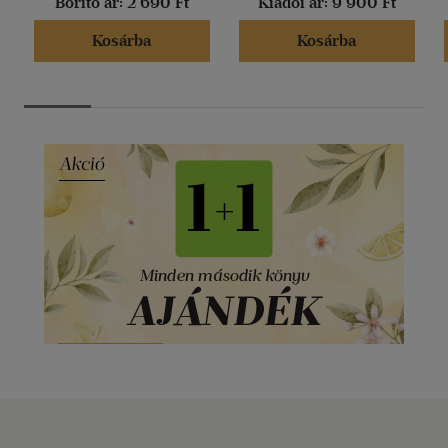
Borító ár:
2 690 Ft
Kiadói ár:
9 900 Ft
Kosárba
Kosárba