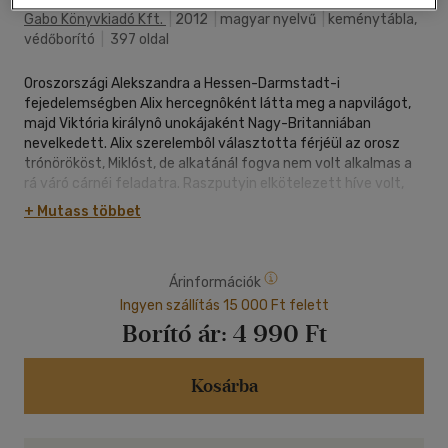
Gabo Könyvkiadó Kft.
|
2012
|
magyar nyelvű
|
keménytábla,
védőborító
|
397 oldal
Oroszországi Alekszandra a Hessen-Darmstadt-i
fejedelemségben Alix hercegnôként látta meg a napvilágot,
majd Viktória királynô unokájaként Nagy-Britanniában
nevelkedett. Alix szerelembôl választotta férjéül az orosz
trónörököst, Miklóst, de alkatánál fogva nem volt alkalmas a
rá váró cárnéi feladatra. Raszputyin elkötelezett híve volt,
akit a beteg fia "megmentôjeként" tisztelt. Alekszandra
+ Mutass többet
befolyása a cárra és a kormányra nagyobb volt, mint ahogy
eddig feltételeztük. Mereven és vasmarokkal ragaszkodott a
cári egyeduralomhoz, és amint az a most nyilvánosságra
Árinformációk
került dokumentumokból kiderül, ezzel döntôen hozzájárult a
hatalom és a korona elvesztéséhez, valamint a forradalom
Ingyen szállítás 15 000 Ft felett
kirobbanásához.
Borító ár:
4 990 Ft
Kosárba