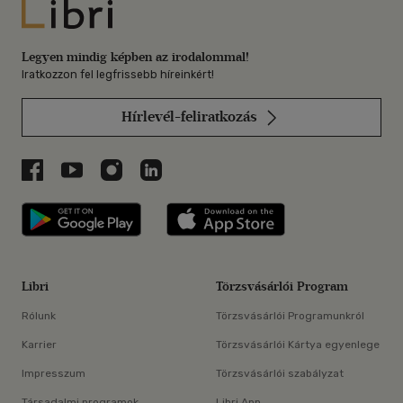
Libri
Legyen mindig képben az irodalommal!
Iratkozzon fel legfrissebb híreinkért!
Hírlevél-feliratkozás
Libri a Facebookon
Libri a Youtube-on
Libri az Instagramon
Libri a LinkedInen
Libri applikáció Szerezd meg: Google P
Libri applikáció 
Libri
Törzsvásárlói Program
Rólunk
Törzsvásárlói Programunkról
Karrier
Törzsvásárlói Kártya egyenlege
Impresszum
Törzsvásárlói szabályzat
Társadalmi programok
Libri App