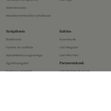
Adományozás
Akadálymentesítési nyilatkozat
Szolgáltatás
Kultúra
Boltkereső
Események
Fizetés és szállítás
Libri Magazin
Ajándékkártya egyenlege
Libri Mini Polc
Partnereinknek
Ügyfélszolgálat
E-könyv-segédlet
Libri Partner Program
×
Elállási nyilatkozat
Médiaajánlat
ÁSZF
Adatvédelem
Oldaltérkép
Süti beállítások
© Libri Könyvkereskedelmi Kft. Minden jog fenntartva!