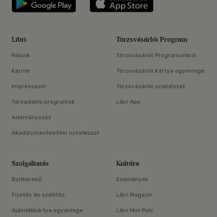
Libri
Törzsvásárlói Program
Rólunk
Törzsvásárlói Programunkról
Karrier
Törzsvásárlói Kártya egyenlege
Impresszum
Törzsvásárlói szabályzat
Társadalmi programok
Libri App
Adományozás
Akadálymentesítési nyilatkozat
Szolgáltatás
Kultúra
Boltkereső
Események
Fizetés és szállítás
Libri Magazin
Ajándékkártya egyenlege
Libri Mini Polc