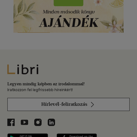
Libri
Legyen mindig képben az irodalommal!
Iratkozzon fel legfrissebb híreinkért!
Hírlevél-feliratkozás
Libri a Facebookon
Libri a Youtube-on
Libri az Instagramon
Libri a LinkedInen
Libri applikáció Szerezd meg: Google P
Libri applikáció 