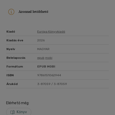
Azonnal letölthető
Kiadó
Európa Könyvkiadó
Kiadás éve
2026
Nyelv
MAGYAR
Belelapozás
epub
mobi
Formátum
EPUB
MOBI
ISBN
9786151062944
Árukód
3-87059 / 3-87059
Elérhető még:
Könyv