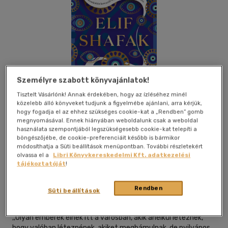
Személyre szabott könyvajánlatok!
Tisztelt Vásárlónk! Annak érdekében, hogy az ízléséhez minél
közelebb álló könyveket tudjunk a figyelmébe ajánlani, arra kérjük,
hogy fogadja el az ehhez szükséges cookie-kat a „Rendben” gomb
megnyomásával. Ennek hiányában weboldalunk csak a weboldal
használata szempontjából legszükségesebb cookie-kat telepíti a
böngészőjébe, de cookie-preferenciáit később is bármikor
módosíthatja a Süti beállítások menüpontban. További részletekért
olvassa el a
Libri Könyvkereskedelmi Kft. adatkezelési
Beleolvasok
Kívánságlistához adom
Megosztom
tájékoztatóját
!
Rendben
Süti beállítások
Európa Könyvkiadó
|
2026
|
magyar nyelvű
,,Olyan emberek élnek itt a városban, akik anélkül léteznek,
hogy valóban léteznének, akiket megbámulnak, de nyilvános