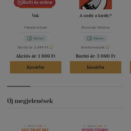
Bolti és online
Vuk
A sirály a király?
Fekete István
Bosnyák Viktória
Könyv
Könyv
Borító ár:
2 699 Ft
Árinformációk
Akciós ár:
1 889 Ft
Borító ár:
3 090 Ft
Kosárba
Kosárba
Új megjelenések