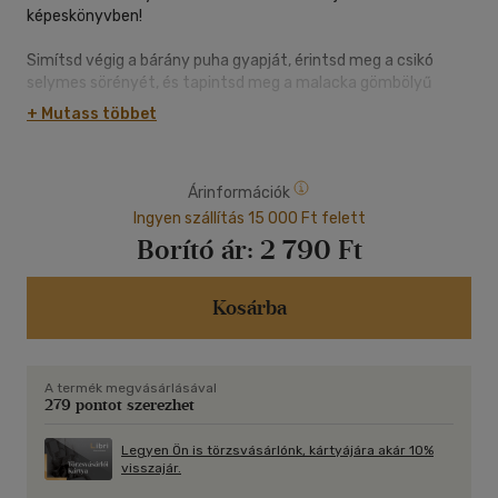
képeskönyvben!
Simítsd végig a bárány puha gyapját, érintsd meg a csikó
selymes sörényét, és tapintsd meg a malacka gömbölyű
pocakját! A különleges, tapintható részek segítik a
+ Mutass többet
legkisebbeket az érzékelés fejlesztésében, miközben
játékosan ismerkednek a tanyasi állatokkal.
Árinformációk
Egyszerű, kedves szöveg, élénk színek és strapabíró lapok
várják az apró kezeket.
Ingyen szállítás 15 000 Ft felett
Borító ár:
2 790 Ft
Tökéletes első könyv 1 éves kortól - közös lapozgatáshoz,
simogatáshoz és mosolygós pillanatokhoz.
Kosárba
A termék megvásárlásával
279 pontot szerezhet
Legyen Ön is törzsvásárlónk, kártyájára akár 10%
visszajár.