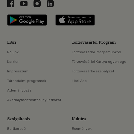
Libri a Facebookon
Libri a Youtube-on
Libri az Instagramon
Libri a LinkedInen
Libri applikáció Szerezd meg: Google P
Libri applikáció 
Libri
Törzsvásárlói Program
Rólunk
Törzsvásárlói Programunkról
Karrier
Törzsvásárlói Kártya egyenlege
Impresszum
Törzsvásárlói szabályzat
Társadalmi programok
Libri App
Adományozás
Akadálymentesítési nyilatkozat
Szolgáltatás
Kultúra
Boltkereső
Események