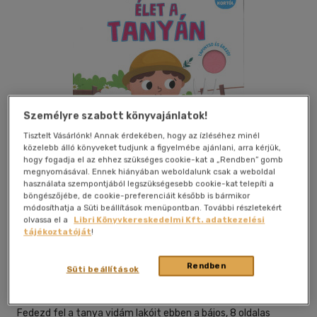
Személyre szabott könyvajánlatok!
Tisztelt Vásárlónk! Annak érdekében, hogy az ízléséhez minél
közelebb álló könyveket tudjunk a figyelmébe ajánlani, arra kérjük,
hogy fogadja el az ehhez szükséges cookie-kat a „Rendben” gomb
megnyomásával. Ennek hiányában weboldalunk csak a weboldal
használata szempontjából legszükségesebb cookie-kat telepíti a
böngészőjébe, de cookie-preferenciáit később is bármikor
Kívánságlistához adom
Megosztom
módosíthatja a Süti beállítások menüpontban. További részletekért
olvassa el a
Libri Könyvkereskedelmi Kft. adatkezelési
tájékoztatóját
!
Tkk Kereskedelmi Kft
|
2026
|
magyar nyelvű
|
keménytábla
Rendben
|
8 oldal
Süti beállítások
Kukurikú! Röf-röf! Múúú!
Fedezd fel a tanya vidám lakóit ebben a bájos, 8 oldalas