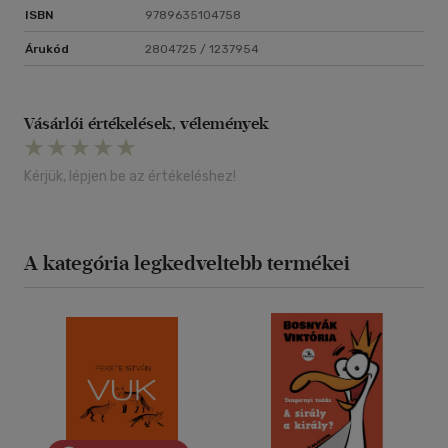
ISBN
9789635104758
Árukód
2804725 / 1237954
Vásárlói értékelések, vélemények
Kérjük, lépjen be az értékeléshez!
A kategória legkedveltebb termékei