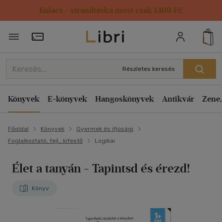
Kulacs / strandtáska most csak 1499 Ft!
Törzsvásárlói Kártya adatai
Részletes keresés
Könyvek
E-könyvek
Hangoskönyvek
Antikvár
Zene,
Főoldal
Könyvek
Gyermek és ifjúsági
Foglalkoztató, fejl., kifestő
Logikai
Élet a tanyán
- Tapintsd és érezd!
Könyv