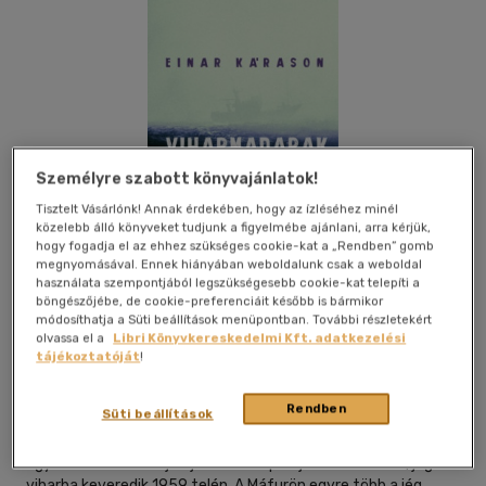
Személyre szabott könyvajánlatok!
Tisztelt Vásárlónk! Annak érdekében, hogy az ízléséhez minél
közelebb álló könyveket tudjunk a figyelmébe ajánlani, arra kérjük,
e-könyv akció
hogy fogadja el az ehhez szükséges cookie-kat a „Rendben” gomb
megnyomásával. Ennek hiányában weboldalunk csak a weboldal
használata szempontjából legszükségesebb cookie-kat telepíti a
böngészőjébe, de cookie-preferenciáit később is bármikor
módosíthatja a Süti beállítások menüpontban. További részletekért
Beleolvasok
Kívánságlistához adom
Megosztom
olvassa el a
Libri Könyvkereskedelmi Kft. adatkezelési
tájékoztatóját
!
Rendben
Süti beállítások
Magvető Kft.
|
2020
|
magyar nyelvű
Egy izlandi halászhajó Új-Fundland partjainál hatalmas, jeges
viharba keveredik 1959 telén. A Máfurön egyre több a jég,