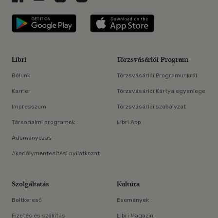
Libri applikáció Szerezd meg: Google P
Libri applikáció 
Libri
Törzsvásárlói Program
Rólunk
Törzsvásárlói Programunkról
Karrier
Törzsvásárlói Kártya egyenlege
Impresszum
Törzsvásárlói szabályzat
Társadalmi programok
Libri App
Adományozás
Akadálymentesítési nyilatkozat
Szolgáltatás
Kultúra
Boltkereső
Események
Fizetés és szállítás
Libri Magazin