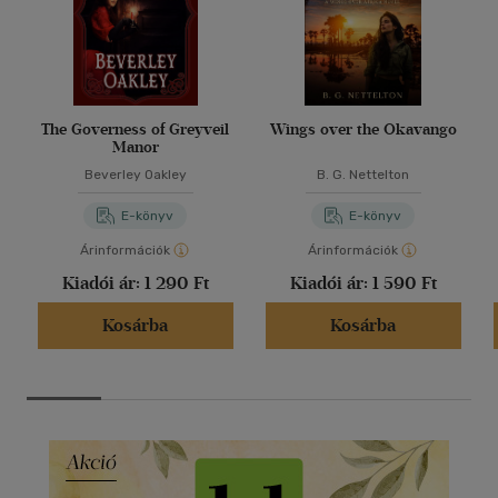
The Governess of Greyveil
Wings over the Okavango
Manor
Beverley Oakley
B. G. Nettelton
E-könyv
E-könyv
Árinformációk
Árinformációk
Kiadói ár:
1 290 Ft
Kiadói ár:
1 590 Ft
Kosárba
Kosárba