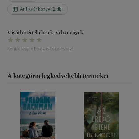
Antikvár könyv (2 db)
Vásárlói értékelések, vélemények
Kérjük, lépjen be az értékeléshez!
A kategória legkedveltebb termékei