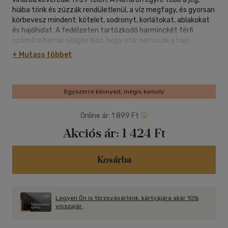
hiába törik és zúzzák rendületlenül, a víz megfagy, és gyorsan
körbevesz mindent: kötelet, sodronyt, korlátokat, ablakokat
és hajóhidat. A fedélzeten tartózkodó harminckét férfi
számára hamar világos lesz, hogy már nemcsak a hajó
megmentése, hanem az életük a tét. A Viharmadarak
+ Mutass többet
csodálatos gazdagsággal mutatja be ember és természet
soha véget nem érő harcát, a világ egyik legveszélyesebb
munkáját végző halászok életét és a tenger mindent elsöprő
erejét.
Egyszerre könnyed, mégis komoly
Online ár:
1 899 Ft
Akciós ár:
1 424 Ft
Kosárba
Legyen Ön is törzsvásárlónk, kártyájára akár 10%
visszajár.