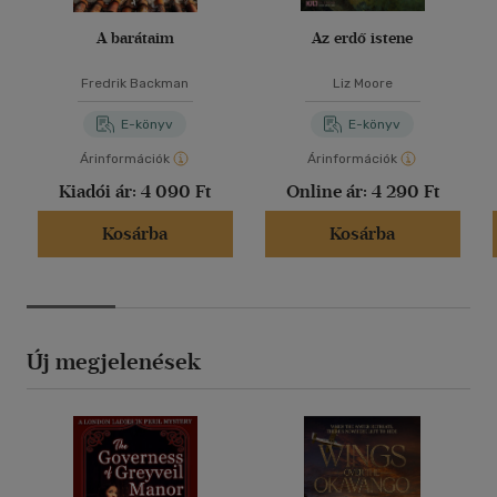
A barátaim
Az erdő istene
Fredrik Backman
Liz Moore
E-könyv
E-könyv
Árinformációk
Árinformációk
Kiadói ár:
4 090 Ft
Online ár:
4 290 Ft
Kosárba
Kosárba
Új megjelenések