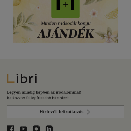
Libri
Legyen mindig képben az irodalommal!
Iratkozzon fel legfrissebb híreinkért!
Hírlevél-feliratkozás
Libri a Facebookon
Libri a Youtube-on
Libri az Instagramon
Libri a LinkedInen