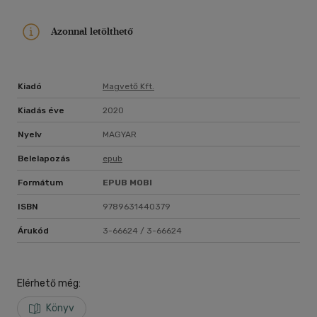
Azonnal letölthető
Kiadó
Magvető Kft.
Kiadás éve
2020
Nyelv
MAGYAR
Belelapozás
epub
Formátum
EPUB
MOBI
ISBN
9789631440379
Árukód
3-66624 / 3-66624
Elérhető még:
Könyv