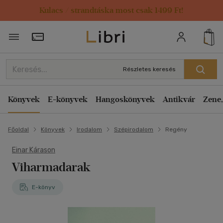
Kulacs / strandtáska most csak 1499 Ft!
Törzsvásárlói Kártya adatai
Részletes keresés
Könyvek
E-könyvek
Hangoskönyvek
Antikvár
Zene,
Főoldal
Könyvek
Irodalom
Szépirodalom
Regény
Einar Kárason
Viharmadarak
E-könyv