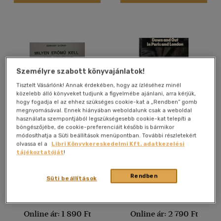
Nyelv szerint
Magyar
(1114)
Angol
(48415)
Angol-német-francia-
magyar
(1)
Személyre szabott könyvajánlatok!
Francia
(3702)
Tisztelt Vásárlónk! Annak érdekében, hogy az ízléséhez minél
Héber
(1)
közelebb álló könyveket tudjunk a figyelmébe ajánlani, arra kérjük,
hogy fogadja el az ehhez szükséges cookie-kat a „Rendben” gomb
Holland
(145)
megnyomásával. Ennek hiányában weboldalunk csak a weboldal
használata szempontjából legszükségesebb cookie-kat telepíti a
Latin
(256)
böngészőjébe, de cookie-preferenciáit később is bármikor
Milyen erőmű kell most
Down and out in Paris and
módosíthatja a Süti beállítások menüpontban. További részletekért
Latin
(1)
nekünk?
London
olvassa el a
Libri Könyvkereskedelmi Kft. adatkezelési
több nyelv megjelenítése
Bárkány György
George Orwell
tájékoztatóját
!
Antikvár partner
Antikvár partner
Rendben
Süti beállítások
Vélemény szerint
(37)
Árinformációk
Árinformációk
Online ár:
1 890 Ft
Online ár:
2 790 Ft
(3)