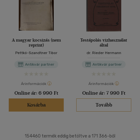
A magyar kocsizás (nem
Testápolás vizhasználat
reprint)
által
Pettkó-Szandtner Tibor
dr. Rieder Hermann
Antikvár partner
Antikvár partner
Árinformációk
Árinformációk
Online ár:
6 990 Ft
Online ár:
7 990 Ft
Kosárba
Tovább
154460 termék eddig betöltve a 171 366-ből