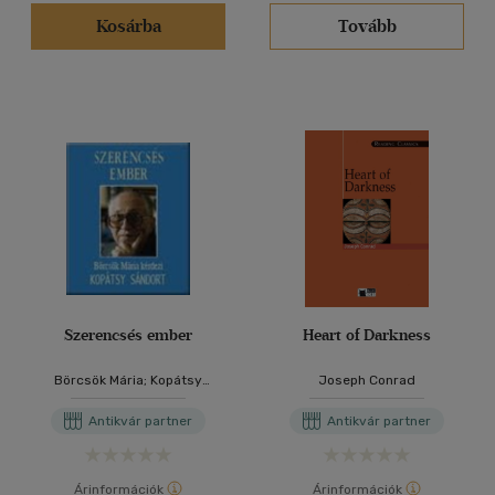
(2)
Kosárba
Tovább
(1)
(9)
(171314)
Alkalmaz
Szerencsés ember
Heart of Darkness
Börcsök Mária; Kopátsy
Joseph Conrad
Sándor
Antikvár partner
Antikvár partner
Árinformációk
Árinformációk