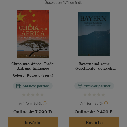
(81553)
Összesen
171 366
db
2500 Ft - 4500 Ft
(49694)
40 db / oldal
4500 Ft felett
(42800)
Alkalmaz
Korosztály szerint
Gyermek
(536)
0 - 3 év
(2)
3 - 6 év
(5)
China into Africa: Trade,
Bayern und seine
Aid, and Influence
Geschichte -deutsch,
mind
(493)
english, italiano
Robert I. Rotberg (szerk.)
Ifjúsági
(83)
6 -10 év
(20)
Antikvár partner
Antikvár partner
mind
(60)
Gyermek és ifjúsági
(2)
Árinformációk
Árinformációk
Felnőtt
(636)
Online ár:
7 990 Ft
Online ár:
2 490 Ft
Kosárba
Kosárba