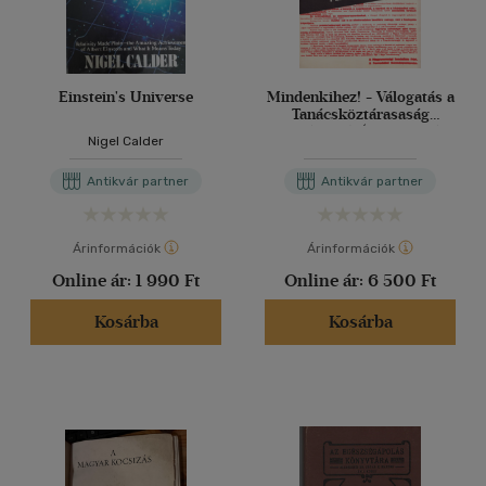
Einstein's Universe
Mindenkihez! - Válogatás a
Tanácsköztárasaság
plakátjaiból (11db. plakát
Nigel Calder
reprintje, mappában)
Antikvár partner
Antikvár partner
Árinformációk
Árinformációk
Online ár:
1 990 Ft
Online ár:
6 500 Ft
Kosárba
Kosárba