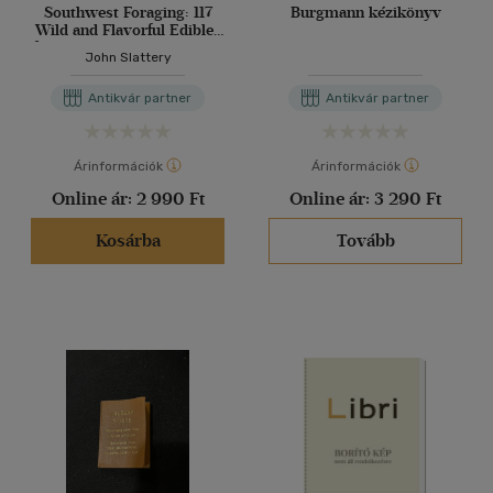
Southwest Foraging: 117
Burgmann kézikönyv
Wild and Flavorful Edibles
from Barrel Cactus to Wild
John Slattery
Oregano (Regional
Foraging Series)
Antikvár partner
Antikvár partner
(Délnyugati táplálkozás: 117
vad és ízletes ehető növény
a hordókaktusztól a vad
oregánóig (Regionális
Árinformációk
Árinformációk
táplálkozási soro
Online ár:
2 990 Ft
Online ár:
3 290 Ft
Kosárba
Tovább