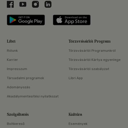
Libri a Facebookon
Libri a Youtube-on
Libri az Instagramon
Libri a LinkedInen
Libri applikáció Szerezd meg: Google P
Libri applikáció 
Libri
Törzsvásárlói Program
Rólunk
Törzsvásárlói Programunkról
Karrier
Törzsvásárlói Kártya egyenlege
Impresszum
Törzsvásárlói szabályzat
Társadalmi programok
Libri App
Adományozás
Akadálymentesítési nyilatkozat
Szolgáltatás
Kultúra
Boltkereső
Események