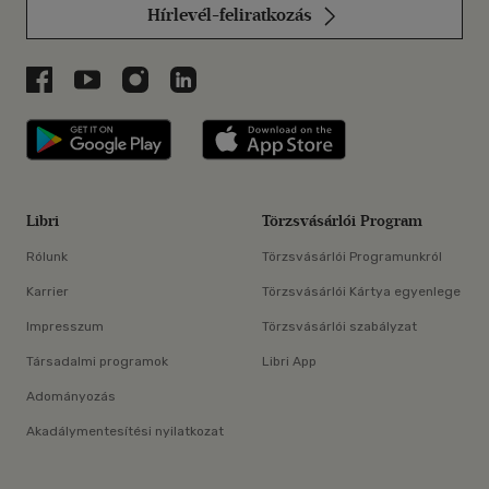
Hírlevél-feliratkozás
Libri a Facebookon
Libri a Youtube-on
Libri az Instagramon
Libri a LinkedInen
Libri applikáció Szerezd meg: Google P
Libri applikáció 
Libri
Törzsvásárlói Program
Rólunk
Törzsvásárlói Programunkról
Karrier
Törzsvásárlói Kártya egyenlege
Impresszum
Törzsvásárlói szabályzat
Társadalmi programok
Libri App
Adományozás
Akadálymentesítési nyilatkozat