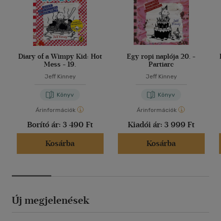
Diary of a Wimpy Kid: Hot
Egy ropi naplója 20. -
Mess - 19.
Partiarc
Jeff Kinney
Jeff Kinney
Könyv
Könyv
Árinformációk
Árinformációk
Borító ár:
3 490 Ft
Kiadói ár:
3 999 Ft
Kosárba
Kosárba
Új megjelenések