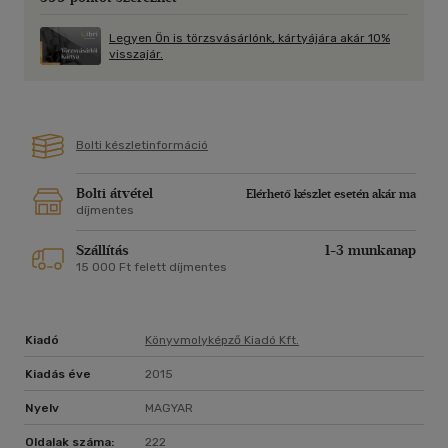
Legyen Ön is törzsvásárlónk, kártyájára akár 10%
visszajár.
Bolti készletinformáció
Bolti átvétel
Elérhető készlet esetén akár ma
díjmentes
Szállítás
1-3 munkanap
15 000 Ft felett díjmentes
Kiadó
Könyvmolyképző Kiadó Kft.
Kiadás éve
2015
Nyelv
MAGYAR
Oldalak száma:
222