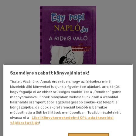
Személyre szabott könyvajánlatok!
Tisztelt Vásárlónk! Annak érdekében, hogy az ízléséhez minél
közelebb álló könyveket tudjunk a figyelmébe ajánlani, arra kérjük,
hogy fogadja el az ehhez szükséges cookie-kat a „Rendben” gomb
megnyomásával. Ennek hiányában weboldalunk csak a weboldal
használata szempontjából legszükségesebb cookie-kat telepíti a
böngészőjébe, de cookie-preferenciáit később is bármikor
Kívánságlistához adom
Megosztom
módosíthatja a Süti beállítások menüpontban. További részletekért
olvassa el a
Libri Könyvkereskedelmi Kft. adatkezelési
tájékoztatóját
!
(4 vélemény)
Könyvmolyképző Kiadó Kft.
|
2015
|
magyar nyelvű