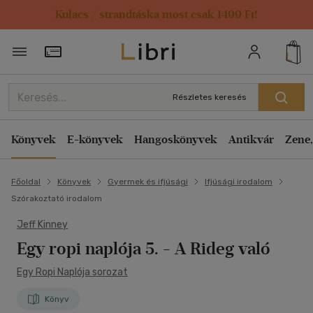
Kulacs / strandtáska most csak 1499 Ft!
Törzsvásárlói Kártya adatai
Részletes keresés
Könyvek
E-könyvek
Hangoskönyvek
Antikvár
Zene,
Főoldal
Könyvek
Gyermek és ifjúsági
Ifjúsági irodalom
Szórakoztató irodalom
Jeff Kinney
Egy ropi naplója 5.
- A Rideg való
Egy Ropi Naplója sorozat
Könyv