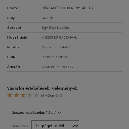
Borító
CÉRNAFŰZÖTT, KEMÉNYTÁBLÁS
Súly
354 gr
Sorozat
Egy Ropi Naplója
Illusztráció
A SZERZŐ RAJZAIVAL
Fordító
Gyurkovics Máté
ISBN
9789639708211
Árukód
2230141 / 1084697
Vásárlói értékelések, vélemények
(4 vélemény)
Összes hozzászólás (12 db)
Rendezés: