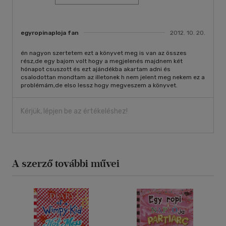
egyropinaploja fan
2012. 10. 20.
én nagyon szertetem ezt a könyvet meg is van az összes
rész,de egy bajom volt hogy a megjelenés majdnem két
hónapot csuszott és ezt ajándékba akartam adni és
csalodottan mondtam az illetonek h nem jelent meg nekem ez a
problémám,de elso lessz hogy megveszem a könyvet.
Kérjük, lépjen be az értékeléshez!
A szerző további művei