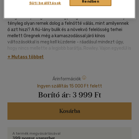
Rendben
Süti beállítások
|
cérnafűzött, keménytáblás
|
222 oldal
Greg Heffley világéletében egy dolgot akart: felnőni. De vajon
tényleg olyan remek dolog a felnőtté válás, mint amilyennek
ő azt hiszi? A fiú-lány bulik és a növekvő felelősség terhei
mellett Gregnek még a kamaszodással járó kínos
változásokkal is meg kell küzdenie - ráadásul mindezt úgy,
hogy nincs mellette a legjobb barátja, Rowley. Vajon egyedül is
állja majd a sarat? Vagy leteríti a rideg való?
+ Mutass többet
Árinformációk
Ingyen szállítás 15 000 Ft felett
Borító ár:
3 999 Ft
Kosárba
A termék megvásárlásával
399 pontot szerezhet