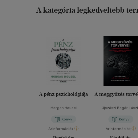
A kategória legkedveltebb te
A pénz pszichológiája
A meggyőzés törvé
Morgan Housel
Újszászi Bogár Lász
Könyv
Könyv
Árinformációk
Árinformációk
Borító ár:
Kiadói ár: