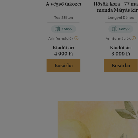
A végső ütközet
Hősök kora - 77 m
monda Mátyás kir
korától 1848-i
Tea Stilton
Lengyel Dénes
Könyv
Könyv
Árinformációk
Árinformációk
Kiadói ár:
Kiadói ár:
4 999 Ft
3 999 Ft
Kosárba
Kosárba