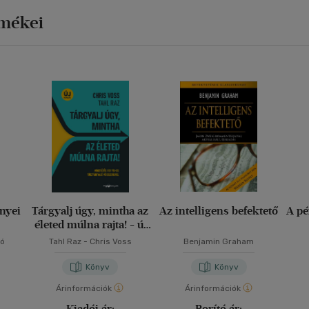
rmékei
nyei
Tárgyalj úgy, mintha az
Az intelligens befektető
A pé
életed múlna rajta! - új
kiadás
ló
Tahl Raz
-
Chris Voss
Benjamin Graham
Könyv
Könyv
Árinformációk
Árinformációk
Kiadói ár:
Borító ár: