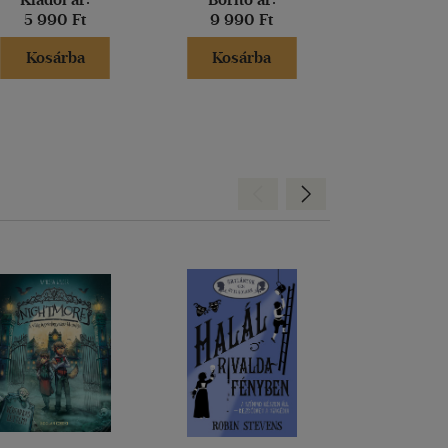
5 990 Ft
9 990 Ft
5 990 
Kosárba
Kosárba
Kosár
Hátra
Előre