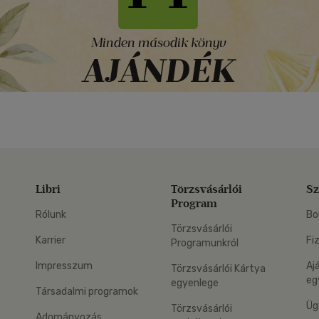
Libri
Törzsvásárlói
Sz
Program
Rólunk
Bo
Törzsvásárlói
Karrier
Fi
Programunkról
Impresszum
Aj
Törzsvásárlói Kártya
eg
egyenlege
Társadalmi programok
Üg
Törzsvásárlói
Adományozás