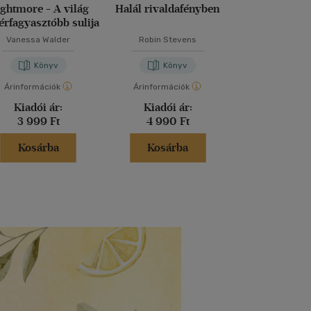
ghtmore - A világ
Halál rivaldafényben
Dragalád vi
érfagyasztóbb sulija
Vanessa Walder
Robin Stevens
M. Kácsor Z
Könyv
Könyv
Kön
Árinformációk
Árinformációk
Árinformáci
Kiadói ár:
Kiadói ár:
Kiadói 
3 999 Ft
4 990 Ft
5 299 
Kosárba
Kosárba
Kosár