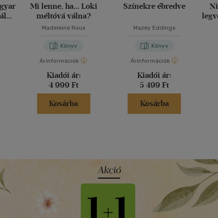
agyar
Mi lenne, ha... Loki
Színekre ébredve
Ni
ály
méltóvá válna?
legv
g
Madeleine Roux
Mazey Eddings
Könyv
Könyv
Árinformációk
Árinformációk
Kiadói ár:
Kiadói ár:
4 999 Ft
5 499 Ft
Kosárba
Kosárba