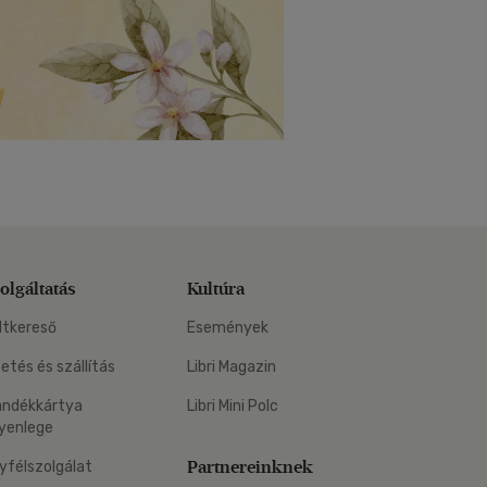
olgáltatás
Kultúra
ltkereső
Események
zetés és szállítás
Libri Magazin
ándékkártya
Libri Mini Polc
yenlege
Partnereinknek
yfélszolgálat