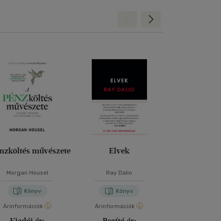
Hátra
Előre
nzköltés művészete
Elvek
Gazdagodj bo
Morgan Housel
Ray Dalio
Szendrei 
Könyv
Könyv
Kön
Árinformációk
Árinformációk
Árinformáci
Kiadói ár:
Borító ár:
Borító 