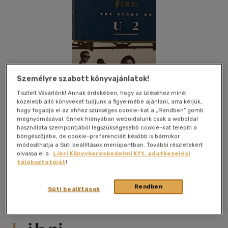
Személyre szabott könyvajánlatok!
Tisztelt Vásárlónk! Annak érdekében, hogy az ízléséhez minél
közelebb álló könyveket tudjunk a figyelmébe ajánlani, arra kérjük,
hogy fogadja el az ehhez szükséges cookie-kat a „Rendben” gomb
megnyomásával. Ennek hiányában weboldalunk csak a weboldal
használata szempontjából legszükségesebb cookie-kat telepíti a
böngészőjébe, de cookie-preferenciáit később is bármikor
módosíthatja a Süti beállítások menüpontban. További részletekért
olvassa el a
Libri Könyvkereskedelmi Kft. adatkezelési
Kívánságlistához adom
Megosztom
tájékoztatóját
!
Rendben
Süti beállítások
Penguin Books Ltd
|
1988
|
magyar nyelvű
|
puhatáblás
|
392
oldal