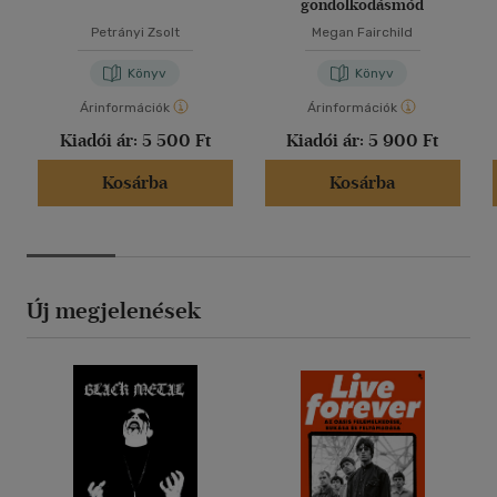
gondolkodásmód
Petrányi Zsolt
Megan Fairchild
Könyv
Könyv
Árinformációk
Árinformációk
Kiadói ár:
5 500 Ft
Kiadói ár:
5 900 Ft
Kosárba
Kosárba
Új megjelenések