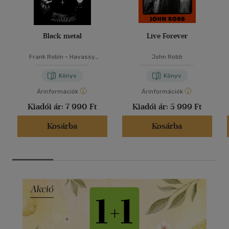
Black metal
Live Forever
Frank Robin
-
Havassy
John Robb
Gergely
-
Welczenbach Balázs
Könyv
Könyv
Árinformációk
Árinformációk
Kiadói ár:
7 990 Ft
Kiadói ár:
5 999 Ft
Kosárba
Kosárba