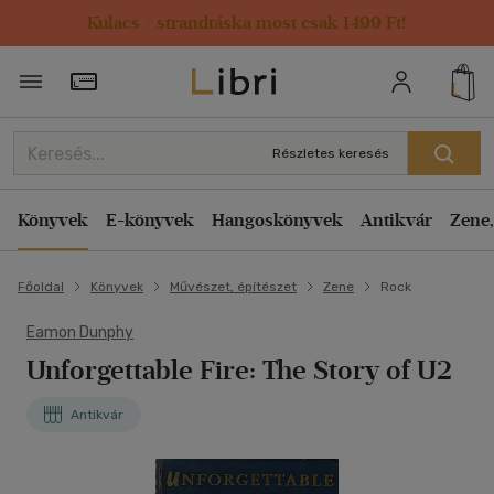
Kulacs / strandtáska most csak 1499 Ft!
Törzsvásárlói Kártya adatai
Részletes keresés
Könyvek
E-könyvek
Hangoskönyvek
Antikvár
Zene,
Főoldal
Könyvek
Művészet, építészet
Zene
Rock
Eamon Dunphy
Unforgettable Fire: The Story of U2
Antikvár