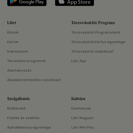
Libri
Törzsvásárlói Program
Rólunk
Törzsvásárlói Programunkról
Karrier
Törzsvásárlói Kártya egyenlege
Impresszum
Törzsvásárlói szabályzat
Társadalmi programok
Libri App
Adományozás
Akadálymentesítési nyilatkozat
Szolgáltatás
Kultúra
Boltkereső
Események
Fizetés és szállítás
Libri Magazin
Ajándékkártya egyenlege
Libri Mini Polc