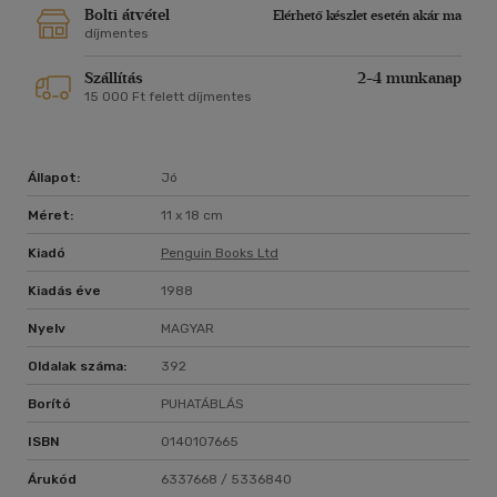
Bolti átvétel
Elérhető készlet esetén akár ma
díjmentes
Szállítás
2-4 munkanap
15 000 Ft felett díjmentes
Állapot:
Jó
Méret:
11 x 18 cm
Kiadó
Penguin Books Ltd
Kiadás éve
1988
Nyelv
MAGYAR
Oldalak száma:
392
Borító
PUHATÁBLÁS
ISBN
0140107665
Árukód
6337668 / 5336840