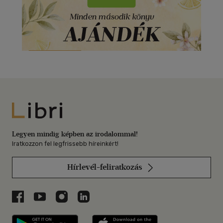
Libri
Legyen mindig képben az irodalommal!
Iratkozzon fel legfrissebb híreinkért!
Hírlevél-feliratkozás
Libri a Facebookon
Libri a Youtube-on
Libri az Instagramon
Libri a LinkedInen
Libri applikáció Szerezd meg: Google P
Libri applikáció 