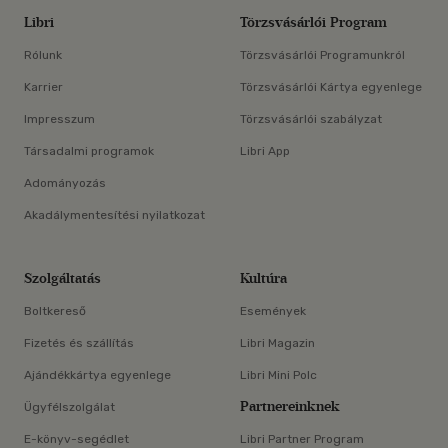
Libri
Törzsvásárlói Program
Rólunk
Törzsvásárlói Programunkról
Karrier
Törzsvásárlói Kártya egyenlege
Impresszum
Törzsvásárlói szabályzat
Társadalmi programok
Libri App
Adományozás
Akadálymentesítési nyilatkozat
Szolgáltatás
Kultúra
Boltkereső
Események
Fizetés és szállítás
Libri Magazin
Ajándékkártya egyenlege
Libri Mini Polc
Partnereinknek
Ügyfélszolgálat
E-könyv-segédlet
Libri Partner Program