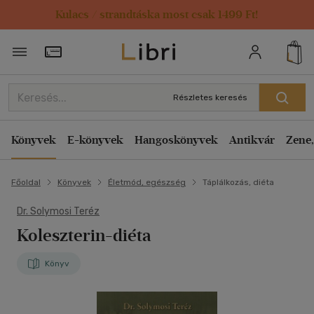
Kulacs / strandtáska most csak 1499 Ft!
Törzsvásárlói Kártya adatai
Részletes keresés
Könyvek
E-könyvek
Hangoskönyvek
Antikvár
Zene,
Főoldal
Könyvek
Életmód, egészség
Táplálkozás, diéta
Dr. Solymosi Teréz
Koleszterin-diéta
Könyv