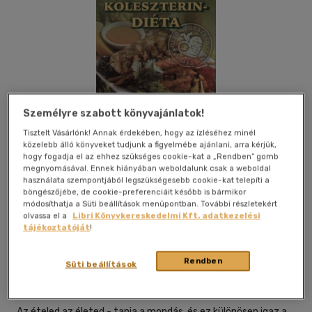
Személyre szabott könyvajánlatok!
Tisztelt Vásárlónk! Annak érdekében, hogy az ízléséhez minél
közelebb álló könyveket tudjunk a figyelmébe ajánlani, arra kérjük,
hogy fogadja el az ehhez szükséges cookie-kat a „Rendben” gomb
megnyomásával. Ennek hiányában weboldalunk csak a weboldal
használata szempontjából legszükségesebb cookie-kat telepíti a
böngészőjébe, de cookie-preferenciáit később is bármikor
módosíthatja a Süti beállítások menüpontban. További részletekért
olvassa el a
Libri Könyvkereskedelmi Kft. adatkezelési
Kívánságlistához adom
Megosztom
tájékoztatóját
!
Rendben
Süti beállítások
Pallas Antikvárium Kft
|
2007
|
magyar nyelvű
|
puhatáblás,
ragasztókötött
|
160 oldal
Az ételed az életed - tanja a mondás, és ez különösen igaz a