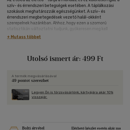
szív- és érrendszeri betegségek esetében. A táplálkozási
szokások meghatározzák egészségünket. A szív- és
érrendszeri megbetegedések vezető halál-okként
szerepelnek hazánkban. Ahhoz, hogy ezen a szomorú
statisztikán változtatni tudjunk, gyökeresen meg kell
változtatni táplálkozási szokásainkat. Megfelelő diétával
+ Mutass többet
jelentősen csökkenteni tudjuk a két fő rizikó-faktort; az
elhízást és a magas vérzsírszintet.
Diétás tanácsokkal, 130 étel receptjcvel szeretnék
Utolsó ismert ár:
499 Ft
segítséget nyújtaní abban, hogy sikeresen vehessük fel a
harcot az érelmeszesedéssel, a szívinfarktussal és az
agyvérzéssel szemben.
A termék megvásárlásával
49 pontot szerezhet
Legyen Ön is törzsvásárlónk, kártyájára akár 10%
visszajár.
Bolti átvétel
Elérhető készlet esetén akár ma