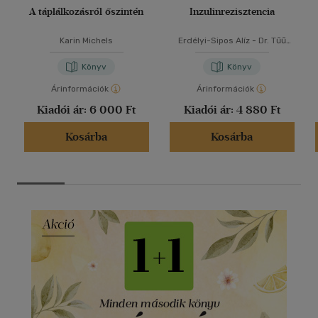
A táplálkozásról őszintén
Inzulinrezisztencia
Karin Michels
Erdélyi-Sipos Alíz
-
Dr. Tűű
László
Könyv
Könyv
Árinformációk
Árinformációk
Kiadói ár:
6 000 Ft
Kiadói ár:
4 880 Ft
Kosárba
Kosárba