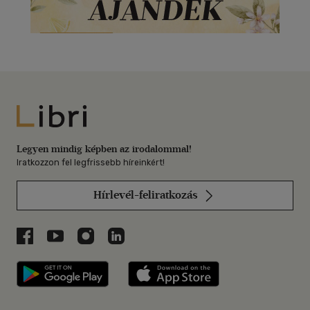
Libri
Legyen mindig képben az irodalommal!
Iratkozzon fel legfrissebb híreinkért!
Hírlevél-feliratkozás
Libri a Facebookon
Libri a Youtube-on
Libri az Instagramon
Libri a LinkedInen
Libri applikáció Szerezd meg: Google P
Libri applikáció 