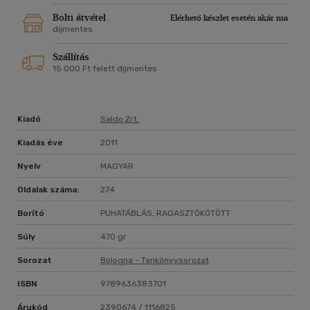
Bolti átvétel
Elérhető készlet esetén akár ma
díjmentes
Szállítás
15 000 Ft felett díjmentes
Kiadó
Saldo Zrt.
Kiadás éve
2011
Nyelv
MAGYAR
Oldalak száma:
274
Borító
PUHATÁBLÁS, RAGASZTÓKÖTÖTT
Súly
470 gr
Sorozat
Bologna - Tankönyvsorozat
ISBN
9789636383701
Árukód
2390674 / 1116825