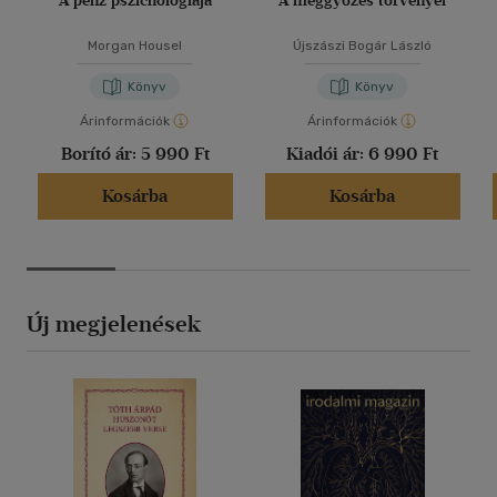
A pénz pszichológiája
A meggyőzés törvényei
Morgan Housel
Újszászi Bogár László
Könyv
Könyv
Árinformációk
Árinformációk
Borító ár:
5 990 Ft
Kiadói ár:
6 990 Ft
Kosárba
Kosárba
Új megjelenések