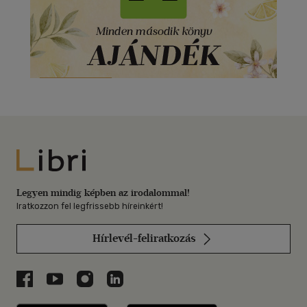
Libri
Legyen mindig képben az irodalommal!
Iratkozzon fel legfrissebb híreinkért!
Hírlevél-feliratkozás
Libri a Facebookon
Libri a Youtube-on
Libri az Instagramon
Libri a LinkedInen