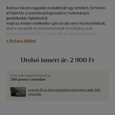
A könyv három nagyobb modulból áll: egy elméleti, történeti
áttekintés a vezetéssel kapcsolatos tudományos
gondolkodás fejlődéséről,
majd az emberi viselkedést górcső alá vevő rész következik,
ahol a szereplők és kölcsönhatásaik tisztázása után
fokozatosan tekintik át a szerzők az egyén (legyen az
vezető vagy vezetett) szervezeten belüli viselkedésének
+ Mutass többet
megértése/vezérlése felé (szervezeti kultúra, motiváció,
vezetői stílusok).
végül a vezetői tevékenység négy sarkalatos momentumát
Utolsó ismert ár:
2 900 Ft
ismerheti meg az olvasó: csoportok vezetése, változások
menedzselése, konfliktusok kezelése és a vezetés
nemzetközi vonatkozásai, ezen belül a nemzetköziesedés és
globalizáció hatása a vezetésre.
A termék megvásárlásával
290 pontot szerezhet
Legyen Ön is törzsvásárlónk, kártyájára akár 10%
visszajár.