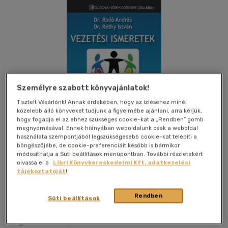
Személyre szabott könyvajánlatok!
Tisztelt Vásárlónk! Annak érdekében, hogy az ízléséhez minél
közelebb álló könyveket tudjunk a figyelmébe ajánlani, arra kérjük,
hogy fogadja el az ehhez szükséges cookie-kat a „Rendben” gomb
megnyomásával. Ennek hiányában weboldalunk csak a weboldal
használata szempontjából legszükségesebb cookie-kat telepíti a
böngészőjébe, de cookie-preferenciáit később is bármikor
módosíthatja a Süti beállítások menüpontban. További részletekért
olvassa el a
Libri Könyvkereskedelmi Kft. adatkezelési
tájékoztatóját
!
Kívánságlistához adom
Megosztom
Rendben
Süti beállítások
Saldo Zrt.
|
2011
|
magyar nyelvű
|
puhatáblás,
ragasztókötött
|
274 oldal