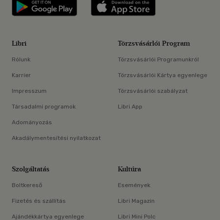
Libri applikáció Szerezd meg: Google P
Libri applikáció 
Libri
Törzsvásárlói Program
Rólunk
Törzsvásárlói Programunkról
Karrier
Törzsvásárlói Kártya egyenlege
Impresszum
Törzsvásárlói szabályzat
Társadalmi programok
Libri App
Adományozás
Akadálymentesítési nyilatkozat
Szolgáltatás
Kultúra
Boltkereső
Események
Fizetés és szállítás
Libri Magazin
Ajándékkártya egyenlege
Libri Mini Polc