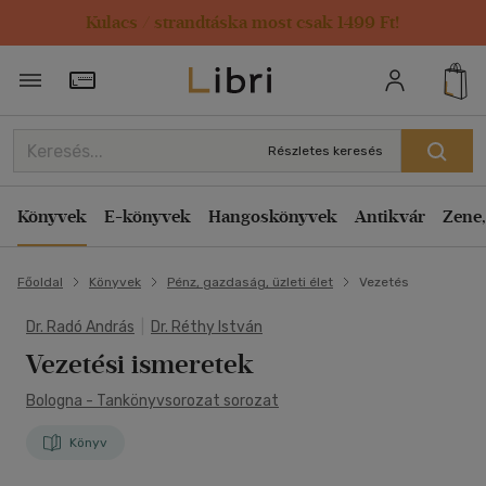
Kulacs / strandtáska most csak 1499 Ft!
Törzsvásárlói Kártya adatai
Részletes keresés
Könyvek
E-könyvek
Hangoskönyvek
Antikvár
Zene,
Főoldal
Könyvek
Pénz, gazdaság, üzleti élet
Vezetés
Dr. Radó András
|
Dr. Réthy István
Vezetési ismeretek
Bologna - Tankönyvsorozat sorozat
Könyv