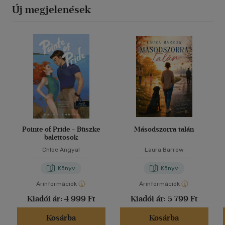
Új megjelenések
Pointe of Pride - Büszke
Másodszorra talán
balettosok
Chloe Angyal
Laura Barrow
Könyv
Könyv
Árinformációk
Árinformációk
Kiadói ár:
4 999 Ft
Kiadói ár:
5 799 Ft
Kosárba
Kosárba