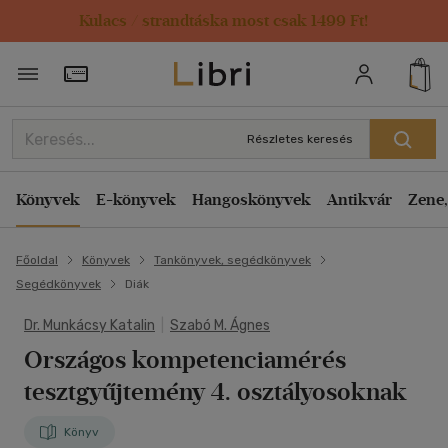
Kulacs / strandtáska most csak 1499 Ft!
Törzsvásárlói Kártya adatai
Részletes keresés
Könyvek
E-könyvek
Hangoskönyvek
Antikvár
Zene,
Főoldal
Könyvek
Tankönyvek, segédkönyvek
Segédkönyvek
Diák
Dr. Munkácsy Katalin
|
Szabó M. Ágnes
Országos kompetenciamérés
tesztgyűjtemény 4. osztályosoknak
Könyv