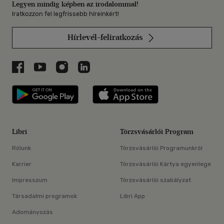
Legyen mindig képben az irodalommal!
Iratkozzon fel legfrissebb híreinkért!
Hírlevél-feliratkozás
Libri a Facebookon
Libri a Youtube-on
Libri az Instagramon
Libri a LinkedInen
Libri applikáció Szerezd meg: Google P
Libri applikáció 
Libri
Törzsvásárlói Program
Rólunk
Törzsvásárlói Programunkról
Karrier
Törzsvásárlói Kártya egyenlege
Impresszum
Törzsvásárlói szabályzat
Társadalmi programok
Libri App
Adományozás