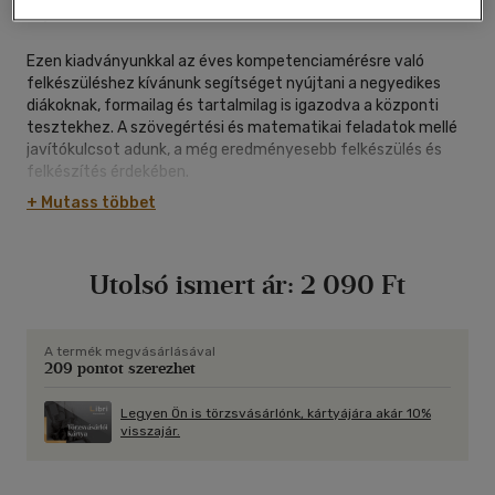
ragasztókötött
|
64 oldal
Ezen kiadványunkkal az éves kompetenciamérésre való
felkészüléshez kívánunk segítséget nyújtani a negyedikes
diákoknak, formailag és tartalmilag is igazodva a központi
tesztekhez. A szövegértési és matematikai feladatok mellé
javítókulcsot adunk, a még eredményesebb felkészülés és
felkészítés érdekében.
+ Mutass többet
Utolsó ismert ár:
2 090 Ft
A termék megvásárlásával
209 pontot szerezhet
Legyen Ön is törzsvásárlónk, kártyájára akár 10%
visszajár.