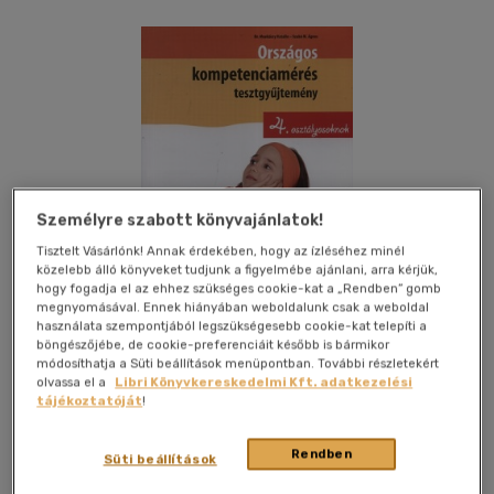
Személyre szabott könyvajánlatok!
Tisztelt Vásárlónk! Annak érdekében, hogy az ízléséhez minél
közelebb álló könyveket tudjunk a figyelmébe ajánlani, arra kérjük,
hogy fogadja el az ehhez szükséges cookie-kat a „Rendben” gomb
megnyomásával. Ennek hiányában weboldalunk csak a weboldal
használata szempontjából legszükségesebb cookie-kat telepíti a
böngészőjébe, de cookie-preferenciáit később is bármikor
módosíthatja a Süti beállítások menüpontban. További részletekért
olvassa el a
Libri Könyvkereskedelmi Kft. adatkezelési
tájékoztatóját
!
Kívánságlistához adom
Megosztom
Rendben
Süti beállítások
Mro Historia Könyvkiadó
|
2007
|
magyar nyelvű
|
puhatáblás,