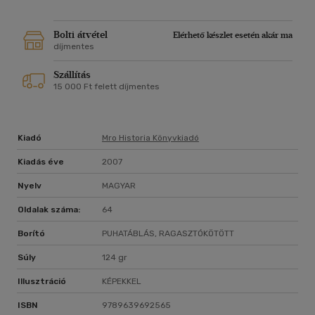
Bolti átvétel
Elérhető készlet esetén akár ma
díjmentes
Szállítás
15 000 Ft felett díjmentes
Kiadó
Mro Historia Könyvkiadó
Kiadás éve
2007
Nyelv
MAGYAR
Oldalak száma:
64
Borító
PUHATÁBLÁS, RAGASZTÓKÖTÖTT
Súly
124 gr
Illusztráció
KÉPEKKEL
ISBN
9789639692565