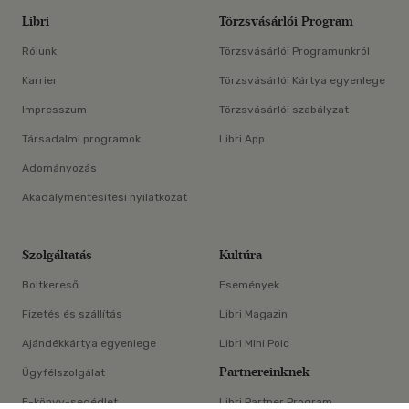
Libri
Törzsvásárlói Program
Rólunk
Törzsvásárlói Programunkról
Karrier
Törzsvásárlói Kártya egyenlege
Impresszum
Törzsvásárlói szabályzat
Társadalmi programok
Libri App
Adományozás
Akadálymentesítési nyilatkozat
Szolgáltatás
Kultúra
Boltkereső
Események
Fizetés és szállítás
Libri Magazin
Ajándékkártya egyenlege
Libri Mini Polc
Partnereinknek
Ügyfélszolgálat
E-könyv-segédlet
Libri Partner Program