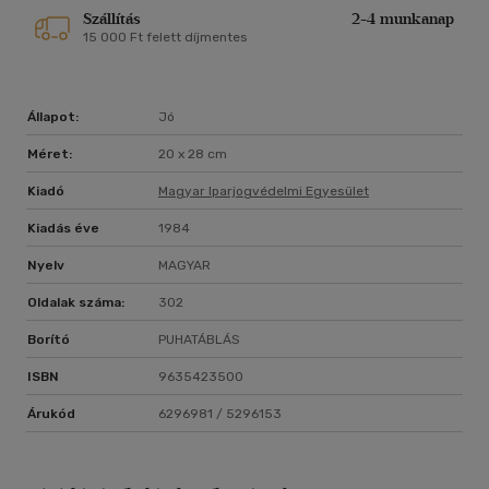
Szállítás
2-4 munkanap
15 000 Ft felett díjmentes
Állapot:
Jó
Méret:
20 x 28 cm
Kiadó
Magyar Iparjogvédelmi Egyesület
Kiadás éve
1984
Nyelv
MAGYAR
Oldalak száma:
302
Borító
PUHATÁBLÁS
ISBN
9635423500
Árukód
6296981 / 5296153