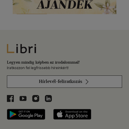
Libri
Legyen mindig képben az irodalommal!
Iratkozzon fel legfrissebb híreinkért!
Hírlevél-feliratkozás
Libri a Facebookon
Libri a Youtube-on
Libri az Instagramon
Libri a LinkedInen
Libri applikáció Szerezd meg: Google P
Libri applikáció 