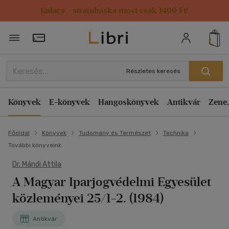
Kulacs / strandtáska most csak 1499 Ft!
Törzsvásárlói Kártya adatai
Részletes keresés
Könyvek
E-könyvek
Hangoskönyvek
Antikvár
Zene,
Főoldal
Könyvek
Tudomány és Természet
Technika
További könyveink
Dr. Mándi Attila
A Magyar Iparjogvédelmi Egyesület
közleményei 25/1-2. (1984)
Antikvár