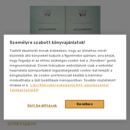
Személyre szabott könyvajánlatok!
Tisztelt Vásárlónk! Annak érdekében, hogy az ízléséhez minél
közelebb álló könyveket tudjunk a figyelmébe ajánlani, arra kérjük,
hogy fogadja el az ehhez szükséges cookie-kat a „Rendben” gomb
megnyomásával. Ennek hiányában weboldalunk csak a weboldal
használata szempontjából legszükségesebb cookie-kat telepíti a
Kívánságlistához adom
Megosztom
böngészőjébe, de cookie-preferenciáit később is bármikor
módosíthatja a Süti beállítások menüpontban. További részletekért
olvassa el a
Libri Könyvkereskedelmi Kft. adatkezelési
tájékoztatóját
!
Magyar Iparjogvédelmi Egyesület
|
1984
|
magyar nyelvű
|
puhatáblás
|
302 oldal
Rendben
Süti beállítások