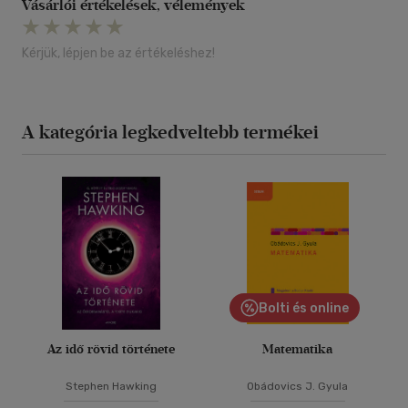
Vásárlói értékelések, vélemények
Kérjük, lépjen be az értékeléshez!
A kategória legkedveltebb termékei
Bolti és online
Az idő rövid története
Matematika
Stephen Hawking
Obádovics J. Gyula