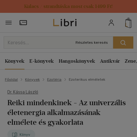
Kulacs / strandtáska most csak 1499 Ft!
Törzsvásárlói Kártya adatai
Részletes keresés
Könyvek
E-könyvek
Hangoskönyvek
Antikvár
Zene,
Főoldal
Könyvek
Ezotéria
Ezoterikus elméletek
Dr. Kássa László
Reiki mindenkinek
- Az univerzális
életenergia alkalmazásának
elmélete és gyakorlata
Könyv