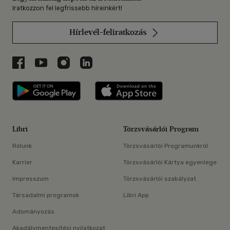
Iratkozzon fel legfrissebb híreinkért!
Hírlevél-feliratkozás
Libri a Facebookon
Libri a Youtube-on
Libri az Instagramon
Libri a LinkedInen
Libri applikáció Szerezd meg: Google P
Libri applikáció 
Libri
Törzsvásárlói Program
Rólunk
Törzsvásárlói Programunkról
Karrier
Törzsvásárlói Kártya egyenlege
Impresszum
Törzsvásárlói szabályzat
Társadalmi programok
Libri App
Adományozás
Akadálymentesítési nyilatkozat