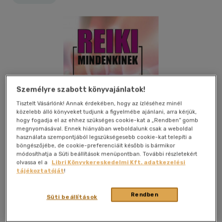
Személyre szabott könyvajánlatok!
Tisztelt Vásárlónk! Annak érdekében, hogy az ízléséhez minél
közelebb álló könyveket tudjunk a figyelmébe ajánlani, arra kérjük,
hogy fogadja el az ehhez szükséges cookie-kat a „Rendben” gomb
megnyomásával. Ennek hiányában weboldalunk csak a weboldal
használata szempontjából legszükségesebb cookie-kat telepíti a
böngészőjébe, de cookie-preferenciáit később is bármikor
módosíthatja a Süti beállítások menüpontban. További részletekért
olvassa el a
Libri Könyvkereskedelmi Kft. adatkezelési
tájékoztatóját
!
Kívánságlistához adom
Megosztom
Rendben
Süti beállítások
Hermit Könyvkiadó Bt.
|
2022
|
magyar nyelvű
|
puhatáblás,