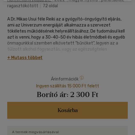
ragasztókötött
|
72 oldal
A Dr. Mikao Usui féle Reiki az a gyógyító-öngyógyító eljárás,
ami az Univerzum energiáját alkalmazza a szervezet
tökéletes működésének helyreállításához. De tudomásul kell
azt is venni, hogy a 30-40-50 év hibás életmódbeli és egyéb
önmagunkkal szemben elkövetett "bűnöket", legyen az a
túlzott alkohol fogyasztás, vagy az egészségtelen
táplálkozás stb. meg kell, hogy változtassuk, mert a
+ Mutass többet
gyógyulás csak így következhet be. Nincs az a csodaszer, ami
szempillantás alatt meggyógyít minket, de a Reiki, azaz az
egyetemes életenergia könnyebbé teszi az életmódváltást
Árinformációk
és a gyógyulást.
Ingyen szállítás 15 000 Ft felett
Borító ár:
2 300 Ft
Kosárba
A termék megvásárlásával