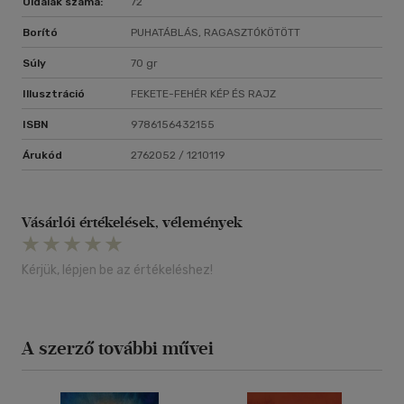
Oldalak száma:
72
Borító
PUHATÁBLÁS, RAGASZTÓKÖTÖTT
Súly
70 gr
Illusztráció
FEKETE-FEHÉR KÉP ÉS RAJZ
ISBN
9786156432155
Árukód
2762052 / 1210119
Vásárlói értékelések, vélemények
Kérjük, lépjen be az értékeléshez!
A szerző további művei