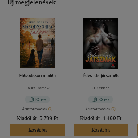
Új megjelenések
Másodszorra talán
Édes kis játszmák
Laura Barrow
J. Kenner
Könyv
Könyv
Árinformációk
Árinformációk
Kiadói ár:
5 799 Ft
Kiadói ár:
4 499 Ft
Kosárba
Kosárba