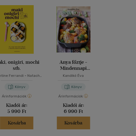
ki, onigiri, mochi
Anya főztje -
Mindmegette
stb.
Mindennapi
2026 - Gas
kedvenceink
Egészs
ntine Ferrandi
-
Natacha
Kandikó Éva
Kotchetkova
Könyv
Könyv
Kön
Árinformációk
Árinformációk
Árinformáci
Kiadói ár:
Kiadói ár:
Kiadói 
5 990 Ft
6 990 Ft
1 990 
Kosárba
Kosárba
Kosár