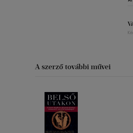
Á
V
Ké
A szerző további művei