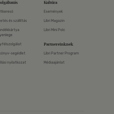
olgáltatás
Kultúra
ltkereső
Események
zetés és szállítás
Libri Magazin
ándékkártya
Libri Mini Polc
yenlege
Partnereinknek
yfélszolgálat
könyv-segédlet
Libri Partner Program
állási nyilatkozat
Médiaajánlat