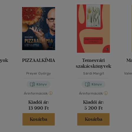
nyok
PIZZAALKÍMIA
Temesvári
Ma
szakácskönyvek
Preyer György
Sárdi Margit
Vale
Könyv
Könyv
Árinformációk
Árinformációk
Kiadói ár:
Kiadói ár:
13 990 Ft
5 200 Ft
Kosárba
Kosárba