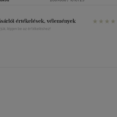
rukód
2089868 / 1010723
ásárlói értékelések, vélemények
rjük, lépjen be az értékeléshez!