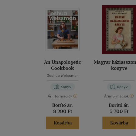
An Unapologetic
Magyar háziasszo
Cookbook
könyve
Joshua Weissman
Könyv
Könyv
Árinformációk
Árinformációk
Borító ár:
Borító ár:
8 290 Ft
5 700 Ft
Kosárba
Kosárba