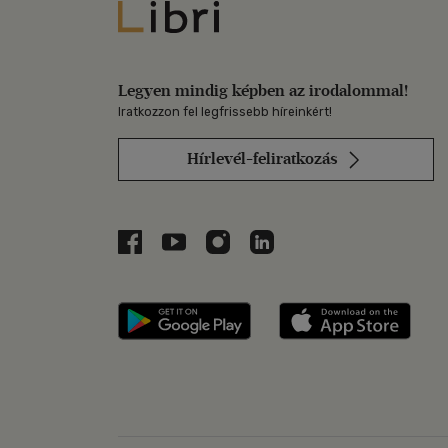
Libri
Legyen mindig képben az irodalommal!
Iratkozzon fel legfrissebb híreinkért!
Hírlevél-feliratkozás
Libri a Facebookon
Libri a Youtube-on
Libri az Instagramon
Libri a LinkedInen
Libri applikáció Szerezd m
Libri