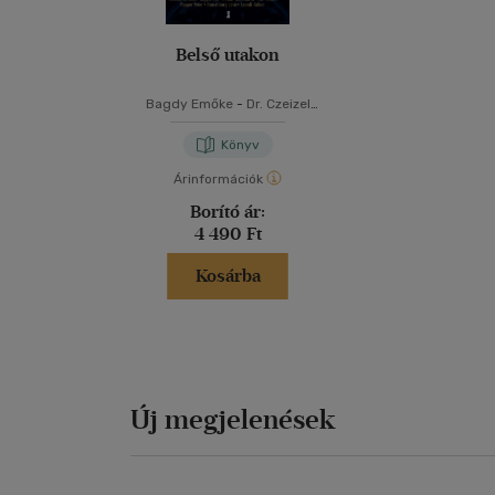
Belső utakon
Bagdy Emőke
-
Dr. Czeizel
Endre
-
Dr. Csernus Imre
-
Daubner Béla
-
Feldmár
Könyv
András
-
Kádár Annamária
-
Kígyós Éva
-
Pál Ferenc
-
Árinformációk
Popper Péter
-
Ranschburg
Borító ár:
Jenő
-
Szendi Gábor
4 490 Ft
Kosárba
Új megjelenések