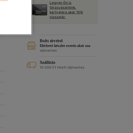
Kártya
Legyen Ön is
éha
Vallás, mitológia
m
törzsvásárlónk,
Képeslap
kártyájára akár 10%
és Természet
visszajár.
yv
Naptár
i,
a
k
Papír, írószer
 a
ok
Bolti átvétel
em
Elérhető készlet esetén akár ma
díjmentes
Szállítás
15 000 Ft felett díjmentes