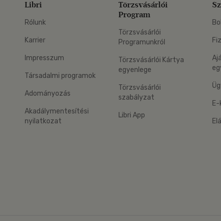
Libri
Törzsvásárlói
Sz
Program
Rólunk
Bo
Törzsvásárlói
Karrier
Fi
Programunkról
Impresszum
Aj
Törzsvásárlói Kártya
eg
egyenlege
Társadalmi programok
Üg
Törzsvásárlói
Adományozás
szabályzat
E-
Akadálymentesítési
Libri App
nyilatkozat
El
eg: Google Play
 applikáció Letölthető az App Store-ból