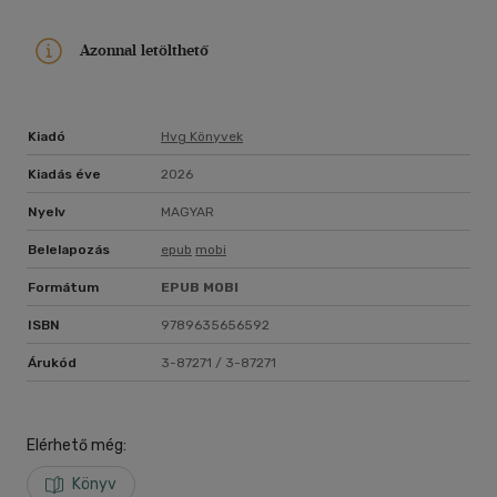
felismerjük és elfogadjuk a bántalmazás tényét, és
elsajátítjuk a feldolgozására alkalmas módszereket,
Azonnal letölthető
megtapasztalhatjuk, milyen szabadon továbblépni az
életben, javulhatnak a kapcsolataink, és sokat tehetünk a
saját jóllétünkért."
Kiadó
Hvg Könyvek
Kiadás éve
2026
Nyelv
MAGYAR
Belelapozás
epub
mobi
Formátum
EPUB
MOBI
ISBN
9789635656592
Árukód
3-87271 / 3-87271
Elérhető még:
Könyv