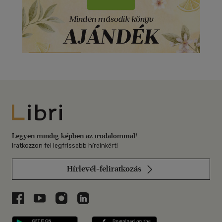
Libri
Legyen mindig képben az irodalommal!
Iratkozzon fel legfrissebb híreinkért!
Hírlevél-feliratkozás
Libri a Facebookon
Libri a Youtube-on
Libri az Instagramon
Libri a LinkedInen
Libri applikáció Szerezd meg: Google P
Libri applikáció 