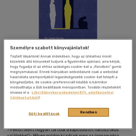
Személyre szabott könyvajánlatok!
Tisztelt Vásárlónk! Annak érdekében, hogy az ízléséhez minél
közelebb álló könyveket tudjunk a figyelmébe ajánlani, arra kérjük,
hogy fogadja el az ehhez szükséges cookie-kat a „Rendben” gomb
megnyomásával. Ennek hiányában weboldalunk csak a weboldal
használata szempontjából legszükségesebb cookie-kat telepíti a
böngészőjébe, de cookie-preferenciáit később is bármikor
módosíthatja a Süti beállítások menüpontban. További részletekért
olvassa el a
Libri Könyvkereskedelmi Kft. adatkezelési
Beleolvasok
Kívánságlistához adom
Megosztom
tájékoztatóját
!
Rendben
Süti beállítások
Hvg Könyvek
|
2026
|
magyar nyelvű
- Felnőttként hogyan tartsuk a kapcsolatot narcisztikus
szülőnkkel?- Milyen módon küzdjünk meg az önmagunkra