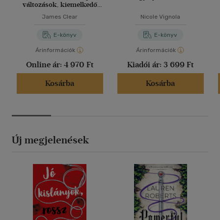
változások, kiemelkedő
eredmények
James Clear
Nicole Vignola
E-könyv
E-könyv
Árinformációk
Árinformációk
Online ár:
4 970 Ft
Kiadói ár:
3 699 Ft
Kosárba
Kosárba
Új megjelenések