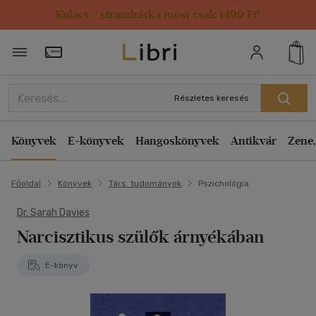
Kulacs / strandtáska most csak 1499 Ft!
Törzsvásárlói Kártya adatai
Részletes keresés
Könyvek
E-könyvek
Hangoskönyvek
Antikvár
Zene,
Főoldal
Könyvek
Társ. tudományok
Pszichológia
Dr. Sarah Davies
Narcisztikus szülők árnyékában
E-könyv