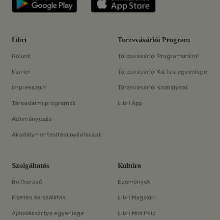
Libri
Törzsvásárlói Program
Rólunk
Törzsvásárlói Programunkról
Karrier
Törzsvásárlói Kártya egyenlege
Impresszum
Törzsvásárlói szabályzat
Társadalmi programok
Libri App
Adományozás
Akadálymentesítési nyilatkozat
Szolgáltatás
Kultúra
Boltkereső
Események
Fizetés és szállítás
Libri Magazin
Ajándékkártya egyenlege
Libri Mini Polc