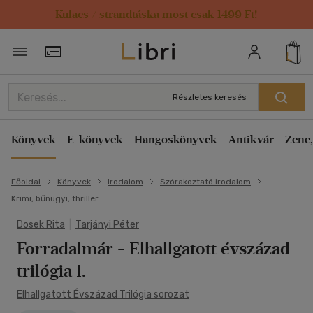
Kulacs / strandtáska most csak 1499 Ft!
Törzsvásárlói Kártya adatai
Részletes keresés
Könyvek
E-könyvek
Hangoskönyvek
Antikvár
Zene,
Főoldal
Könyvek
Irodalom
Szórakoztató irodalom
Krimi, bűnügyi, thriller
Dosek Rita
|
Tarjányi Péter
Forradalmár
- Elhallgatott évszázad
trilógia I.
Elhallgatott Évszázad Trilógia sorozat