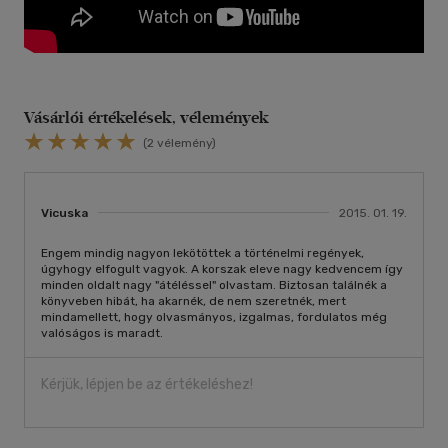
Vásárlói értékelések, vélemények
(2 vélemény)
Vicuska
2015. 01. 19.
Engem mindig nagyon lekötöttek a történelmi regények,
úgyhogy elfogult vagyok. A korszak eleve nagy kedvencem így
minden oldalt nagy "átéléssel" olvastam. Biztosan találnék a
könyveben hibát, ha akarnék, de nem szeretnék, mert
mindamellett, hogy olvasmányos, izgalmas, fordulatos még
valóságos is maradt.
Kérjük, lépjen be az értékeléshez!