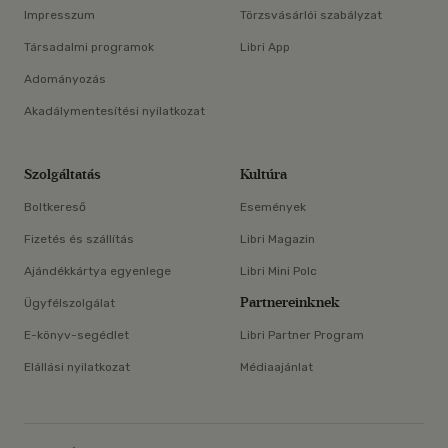
Impresszum
Törzsvásárlói szabályzat
Társadalmi programok
Libri App
Adományozás
Akadálymentesítési nyilatkozat
Szolgáltatás
Kultúra
Boltkereső
Események
Fizetés és szállítás
Libri Magazin
Ajándékkártya egyenlege
Libri Mini Polc
Partnereinknek
Ügyfélszolgálat
E-könyv-segédlet
Libri Partner Program
Elállási nyilatkozat
Médiaajánlat