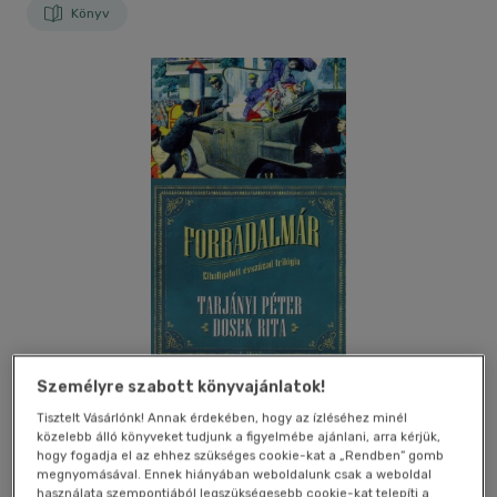
Könyv
Személyre szabott könyvajánlatok!
Tisztelt Vásárlónk! Annak érdekében, hogy az ízléséhez minél
közelebb álló könyveket tudjunk a figyelmébe ajánlani, arra kérjük,
Kívánságlistához adom
Megosztom
hogy fogadja el az ehhez szükséges cookie-kat a „Rendben” gomb
megnyomásával. Ennek hiányában weboldalunk csak a weboldal
(2 vélemény)
használata szempontjából legszükségesebb cookie-kat telepíti a