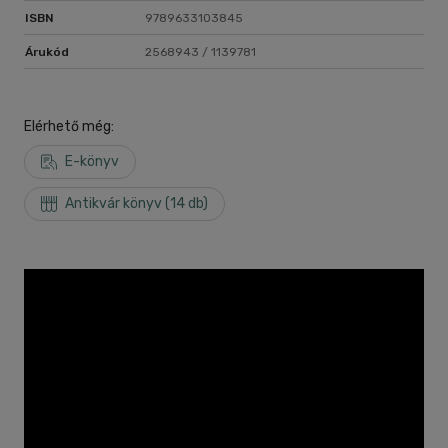
ISBN
9789633103845
Árukód
2568943 / 1139781
Elérhető még:
E-könyv
Antikvár könyv (14 db)