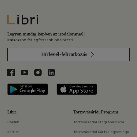
Libri
Legyen mindig képben az irodalommal!
Iratkozzon fel legfrissebb híreinkért!
Hírlevél-feliratkozás
Libri a Facebookon
Libri a Youtube-on
Libri az Instagramon
Libri a LinkedInen
Libri applikáció Szerezd meg: Google P
Libri applikáció 
Libri
Törzsvásárlói Program
Rólunk
Törzsvásárlói Programunkról
Karrier
Törzsvásárlói Kártya egyenlege