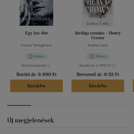
Egy kis élet
Alvilági románc - Heavy
Crown
Hanya Yanagihara
Sophie Lark
Könyv
Könyv
Árinformációk
Kiadói ár:
6 790 Ft
Borító ár:
8 999 Ft
Bevezető ár:
6 111 Ft
Kosárba
Kosárba
Új megjelenések