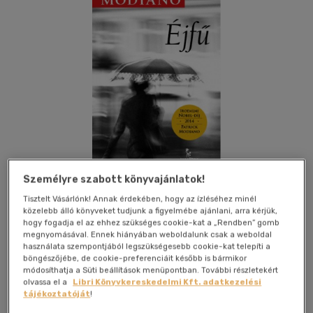
Személyre szabott könyvajánlatok!
Tisztelt Vásárlónk! Annak érdekében, hogy az ízléséhez minél
közelebb álló könyveket tudjunk a figyelmébe ajánlani, arra kérjük,
Kívánságlistához adom
Megosztom
hogy fogadja el az ehhez szükséges cookie-kat a „Rendben” gomb
megnyomásával. Ennek hiányában weboldalunk csak a weboldal
használata szempontjából legszükségesebb cookie-kat telepíti a
böngészőjébe, de cookie-preferenciáit később is bármikor
Tarandus Kft.
|
2014
|
magyar nyelvű
|
füles, kartonált
|
168
módosíthatja a Süti beállítások menüpontban. További részletekért
oldal
olvassa el a
Libri Könyvkereskedelmi Kft. adatkezelési
tájékoztatóját
!
Jean húsz év elteltével visszatér Párizs egyik városrészébe,