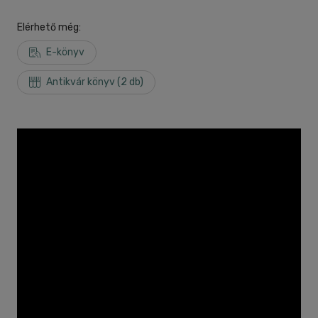
Elérhető még:
E-könyv
Antikvár könyv (2 db)