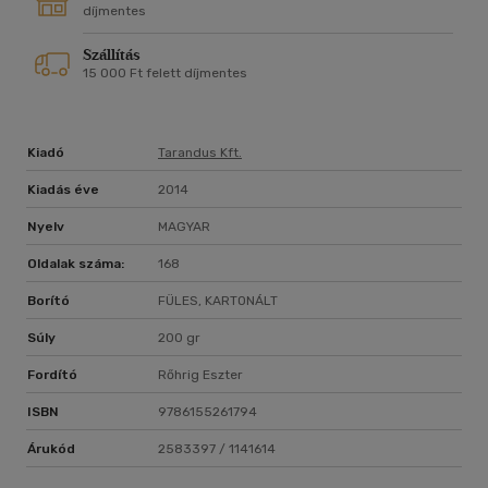
díjmentes
Szállítás
15 000 Ft felett díjmentes
Kiadó
Tarandus Kft.
Kiadás éve
2014
Nyelv
MAGYAR
Oldalak száma:
168
Borító
FÜLES, KARTONÁLT
Súly
200 gr
Fordító
Rőhrig Eszter
ISBN
9786155261794
Árukód
2583397 / 1141614