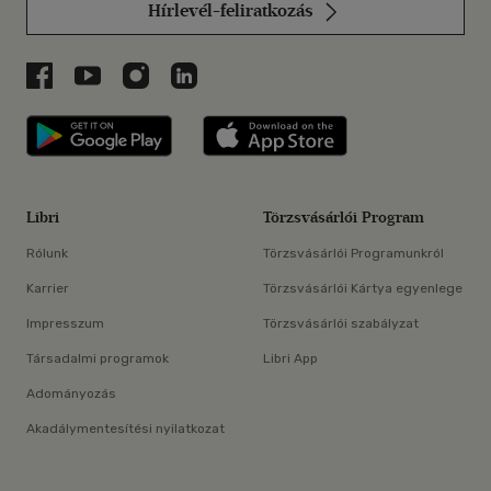
Hírlevél-feliratkozás
Libri a Facebookon
Libri a Youtube-on
Libri az Instagramon
Libri a LinkedInen
Libri applikáció Szerezd meg: Google P
Libri applikáció 
Libri
Törzsvásárlói Program
Rólunk
Törzsvásárlói Programunkról
Karrier
Törzsvásárlói Kártya egyenlege
Impresszum
Törzsvásárlói szabályzat
Társadalmi programok
Libri App
Adományozás
Akadálymentesítési nyilatkozat