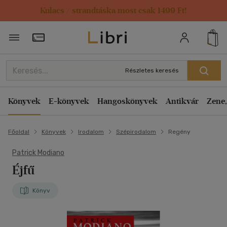
Kulacs / strandtáska most csak 1499 Ft!
Törzsvásárlói Kártya adatai
Részletes keresés
Könyvek
E-könyvek
Hangoskönyvek
Antikvár
Zene,
Főoldal
Könyvek
Irodalom
Szépirodalom
Regény
Patrick Modiano
Éjfű
Könyv