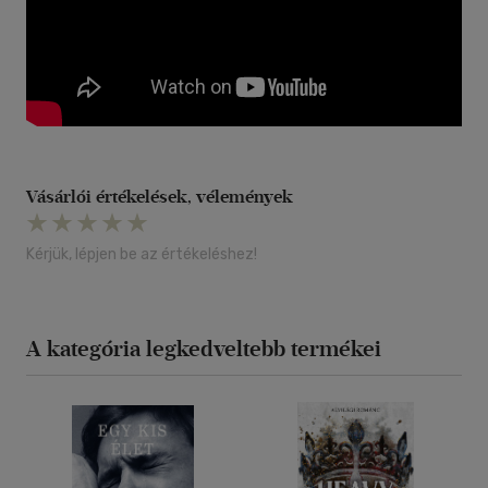
Vásárlói értékelések, vélemények
Kérjük, lépjen be az értékeléshez!
A kategória legkedveltebb termékei