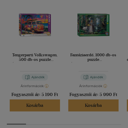
Tengerparti Volkswagen,
Fantáziaerdő, 1000 db-os
500 db-os puzzle
puzzle
(EUROGRAPHICS,6500-
(EUROGRAPHICS,6000-
5992)
6137)
Ajándék
Ajándék
Árinformációk
Árinformációk
Fogyasztói ár:
5 190 Ft
Fogyasztói ár:
5 990 Ft
Kosárba
Kosárba