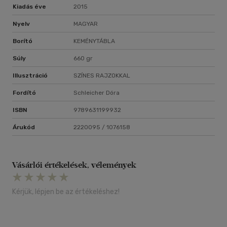
Kiadás éve
2015
Nyelv
MAGYAR
Borító
KEMÉNYTÁBLA
Súly
660 gr
Illusztráció
SZÍNES RAJZOKKAL
Fordító
Schleicher Dóra
ISBN
9789631199932
Árukód
2220095 / 1076158
Vásárlói értékelések, vélemények
Kérjük, lépjen be az értékeléshez!