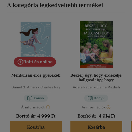
A kategória legkedveltebb termékei
Bolti és online
Mentálisan erős gyerekek
Beszélj úgy, hogy érdekelje,
hallgasd úgy, hogy
elmesélje
Daniel G. Amen
-
Charles Fay
Adele Faber
-
Elaine Mazlish
Könyv
Könyv
Árinformációk
Árinformációk
Borító ár:
4 999 Ft
Borító ár:
4 914 Ft
Kosárba
Kosárba