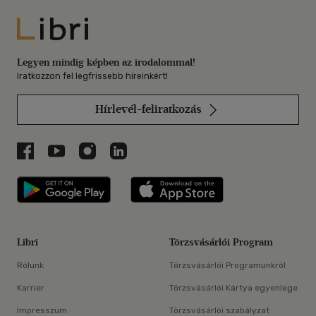
Libri
Legyen mindig képben az irodalommal!
Iratkozzon fel legfrissebb híreinkért!
Hírlevél-feliratkozás
Libri a Facebookon
Libri a Youtube-on
Libri az Instagramon
Libri a LinkedInen
Libri applikáció Szerezd meg: Google P
Libri applikáció 
Libri
Törzsvásárlói Program
Rólunk
Törzsvásárlói Programunkról
Karrier
Törzsvásárlói Kártya egyenlege
Impresszum
Törzsvásárlói szabályzat