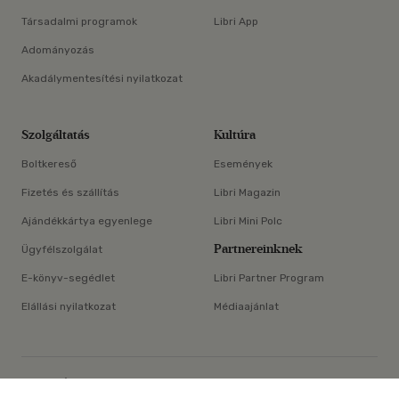
Társadalmi programok
Libri App
Adományozás
Akadálymentesítési nyilatkozat
Szolgáltatás
Kultúra
Boltkereső
Események
Fizetés és szállítás
Libri Magazin
Ajándékkártya egyenlege
Libri Mini Polc
Partnereinknek
Ügyfélszolgálat
E-könyv-segédlet
Libri Partner Program
Elállási nyilatkozat
Médiaajánlat
×
ÁSZF
Adatvédelem
Oldaltérkép
Süti beállítások