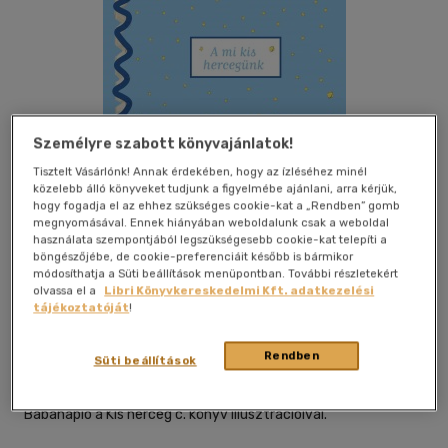
Személyre szabott könyvajánlatok!
Tisztelt Vásárlónk! Annak érdekében, hogy az ízléséhez minél
közelebb álló könyveket tudjunk a figyelmébe ajánlani, arra kérjük,
hogy fogadja el az ehhez szükséges cookie-kat a „Rendben” gomb
megnyomásával. Ennek hiányában weboldalunk csak a weboldal
használata szempontjából legszükségesebb cookie-kat telepíti a
böngészőjébe, de cookie-preferenciáit később is bármikor
módosíthatja a Süti beállítások menüpontban. További részletekért
Kívánságlistához adom
Megosztom
olvassa el a
Libri Könyvkereskedelmi Kft. adatkezelési
tájékoztatóját
!
Móra Ferenc Ifjúsági Könyvkiad
|
2015
|
magyar nyelvű
Rendben
Süti beállítások
|
keménytábla
Babanapló a Kis herceg c. könyv illusztrációival.