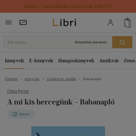
Kulacs / strandtáska most csak 1499 Ft!
Törzsvásárlói Kártya adatai
Részletes keresés
Könyvek
E-könyvek
Hangoskönyvek
Antikvár
Zene,
Főoldal
Könyvek
Család és szülők
Babanapló
Dóka Péter
A mi kis hercegünk - Babanapló
Könyv