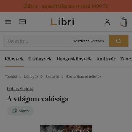
Kulacs / strandtáska most csak 1499 Ft!
Törzsvásárlói Kártya adatai
Részletes keresés
Könyvek
E-könyvek
Hangoskönyvek
Antikvár
Zene,
Főoldal
Könyvek
Ezotéria
Ezoterikus elméletek
Dobos Andrea
A világom valósága
Könyv