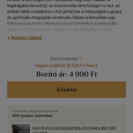
legdrágább kincsétől, az összeomlás lehetőséget is rejt, az
emberi lélek csodálatos utat járhat be a mélységből a gyász
és spirituális megújulás ösvényén. Ebben a könyvben egy
édesanya őszinte vallomása vezet el minket a perinatális
gyász feldolgozásának fájdalmas, am különleges útján.
A sötétségből is születhet fény, ami a jövőre nézve, a
+ Mutass többet
legmerészebb álmokat hozza el. A szerző megrendítő
történetén keresztül betekintést nyerhetünk a lélek
mélyrétegeibe, ahol a veszteség és a remény, a fájdalom és a
Árinformációk
személyes fejlődés kéz a kézben járnak. Együtt járjuk végig
ezt a mély, spirituális utat, amely végül a megvilágosodás és
Ingyen szállítás 15 000 Ft felett
a belső béke felé vezet.
Borító ár:
4 990 Ft
Őszinte, emelkedett hangvételű sorok tárják fel előttünk a
csodát, ami egy ilyen veszteségből fakadhat. Az élet örök
körforgásának lenyűgöző bizonyossága, a lélek ébredésének
Kosárba
inspiráló üzenetei által; elgondolkodtató, velőig hatoló
történet, mely túlmutat az ismert valóságon, kérdéseket vet
fel az eddig biztosnak hitt elképzeléseken túlmutatóan.
A termék megvásárlásával
499 pontot szerezhet
Legyen Ön is törzsvásárlónk, kártyájára akár 10%
visszajár.