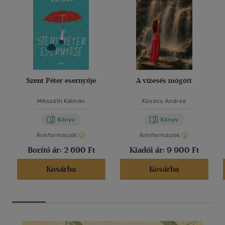
Szent Péter esernyője
A vízesés mögött
Mikszáth Kálmán
Kovács Andrea
Könyv
Könyv
Árinformációk
Árinformációk
Borító ár:
2 690 Ft
Kiadói ár:
9 900 Ft
Kosárba
Kosárba