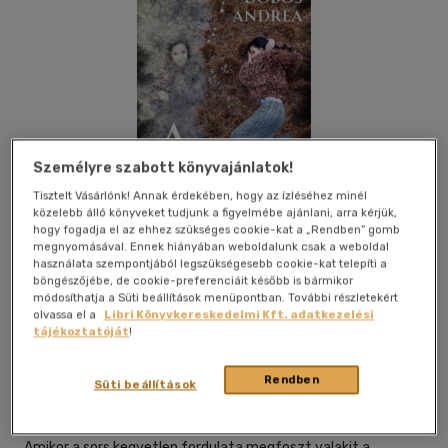
Személyre szabott könyvajánlatok!
Tisztelt Vásárlónk! Annak érdekében, hogy az ízléséhez minél
közelebb álló könyveket tudjunk a figyelmébe ajánlani, arra kérjük,
hogy fogadja el az ehhez szükséges cookie-kat a „Rendben” gomb
megnyomásával. Ennek hiányában weboldalunk csak a weboldal
használata szempontjából legszükségesebb cookie-kat telepíti a
böngészőjébe, de cookie-preferenciáit később is bármikor
módosíthatja a Süti beállítások menüpontban. További részletekért
Kívánságlistához adom
Megosztom
olvassa el a
Libri Könyvkereskedelmi Kft. adatkezelési
tájékoztatóját
!
Rendben
Olvasni Menő Kft
|
2025
|
magyar nyelvű
|
puhatáblás,
Süti beállítások
ragasztókötött
|
205 oldal
Amikor a sors kegyetlen fordulata megfoszt valakit a