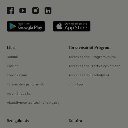
Libri a Facebookon
Libri a Youtube-on
Libri az Instagramon
Libri a LinkedInen
Libri applikáció Szerezd meg: Google P
Libri applikáció 
Libri
Törzsvásárlói Program
Rólunk
Törzsvásárlói Programunkról
Karrier
Törzsvásárlói Kártya egyenlege
Impresszum
Törzsvásárlói szabályzat
Társadalmi programok
Libri App
Adományozás
Akadálymentesítési nyilatkozat
Szolgáltatás
Kultúra