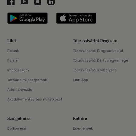
Libri a Facebookon
Libri a Youtube-on
Libri az Instagramon
Libri a LinkedInen
Libri applikáció Szerezd meg: Google P
Libri applikáció 
Libri
Törzsvásárlói Program
Rólunk
Törzsvásárlói Programunkról
Karrier
Törzsvásárlói Kártya egyenlege
Impresszum
Törzsvásárlói szabályzat
Társadalmi programok
Libri App
Adományozás
Akadálymentesítési nyilatkozat
Szolgáltatás
Kultúra
Boltkereső
Események