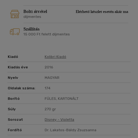
Bolti átvétel
Elérhető készlet esetén akár ma
díjmentes
Szállítás
15 000 Ft felett díjmentes
Kiadó
Kolibri Kiadó
Kiadás éve
2016
Nyelv
MAGYAR
Oldalak száma:
174
Borító
FÜLES, KARTONÁLT
Súly
270 gr
Sorozat
Disney - Violetta
Fordító
Dr. Lakatos-Báldy Zsuzsanna