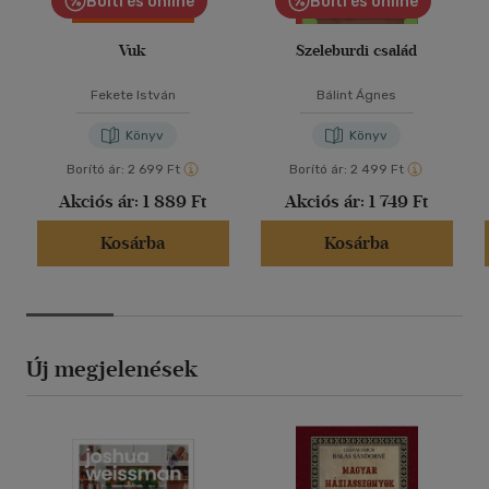
Bolti és online
Bolti és online
Vuk
Szeleburdi család
Fekete István
Bálint Ágnes
Könyv
Könyv
Borító ár:
2 699 Ft
Borító ár:
2 499 Ft
Akciós ár:
1 889 Ft
Akciós ár:
1 749 Ft
Kosárba
Kosárba
Új megjelenések