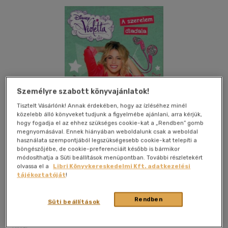
Személyre szabott könyvajánlatok!
Tisztelt Vásárlónk! Annak érdekében, hogy az ízléséhez minél
közelebb álló könyveket tudjunk a figyelmébe ajánlani, arra kérjük,
hogy fogadja el az ehhez szükséges cookie-kat a „Rendben” gomb
megnyomásával. Ennek hiányában weboldalunk csak a weboldal
használata szempontjából legszükségesebb cookie-kat telepíti a
böngészőjébe, de cookie-preferenciáit később is bármikor
módosíthatja a Süti beállítások menüpontban. További részletekért
olvassa el a
Libri Könyvkereskedelmi Kft. adatkezelési
tájékoztatóját
!
Kívánságlistához adom
Megosztom
Rendben
Süti beállítások
Kolibri Kiadó
|
2016
|
magyar nyelvű
|
füles, kartonált
|
174
oldal