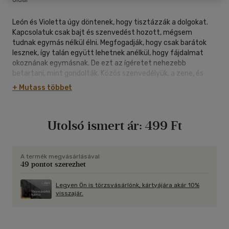
León és Violetta úgy döntenek, hogy tisztázzák a dolgokat.
Kapcsolatuk csak bajt és szenvedést hozott, mégsem
tudnak egymás nélkül élni. Megfogadják, hogy csak barátok
lesznek, így talán együtt lehetnek anélkül, hogy fájdalmat
okoznának egymásnak. De ezt az ígéretet nehezebb
betartani, mint gondolták. Közös szenvedélyük, a zene, és
egy nagyon különleges utazás Sevillába végül ráébreszti őket,
+ Mutass többet
hogy hasztalan menekülnek a szerelem elől...
Ne hagyd ki a Disney Channel legsikeresebb sorozatának
végkifejletét!
Utolsó ismert ár:
499 Ft
A termék megvásárlásával
49 pontot szerezhet
Legyen Ön is törzsvásárlónk, kártyájára akár 10%
visszajár.