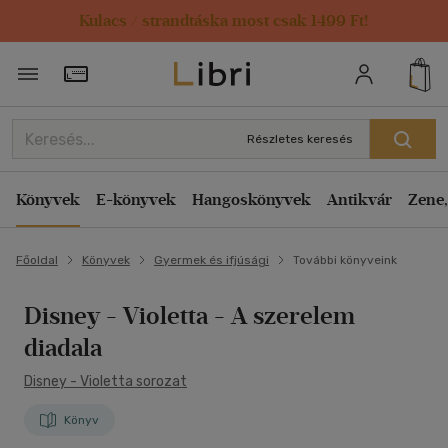
Kulacs / strandtáska most csak 1499 Ft!
Törzsvásárlói Kártya adatai
Részletes keresés
Könyvek
E-könyvek
Hangoskönyvek
Antikvár
Zene,
Főoldal
Könyvek
Gyermek és ifjúsági
További könyveink
Disney - Violetta - A szerelem
diadala
Disney - Violetta sorozat
Könyv