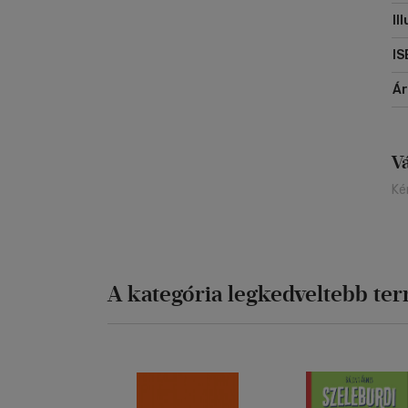
Il
IS
Á
V
Ké
A kategória legkedveltebb te