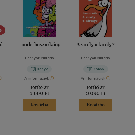
e
ád
Tündérboszorkány
A sirály a király?
Bosnyák Viktória
Bosnyák Viktória
Könyv
Könyv
Árinformációk
Árinformációk
Borító ár:
Borító ár:
3 600 Ft
3 090 Ft
Kosárba
Kosárba