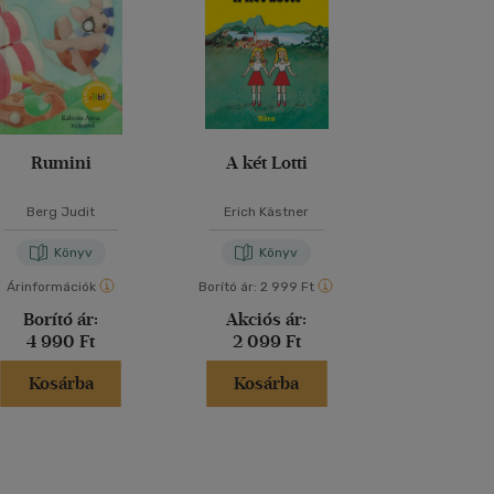
Rumini
A két Lotti
Abigé
Berg Judit
Erich Kästner
Szabó Ma
Könyv
Könyv
Kön
Árinformációk
Borító ár:
2 999 Ft
Borító ár:
2 99
Borító ár:
Akciós ár:
Akciós 
4 990 Ft
2 099 Ft
2 099 
Kosárba
Kosárba
Kosár