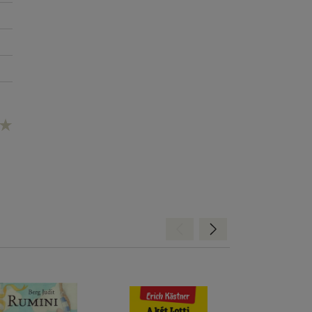
Hátra
Előre