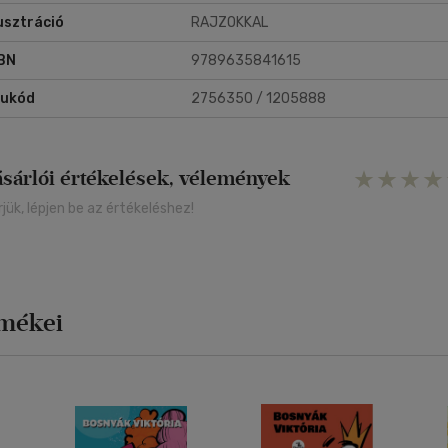
lusztráció
RAJZOKKAL
BN
9789635841615
rukód
2756350 / 1205888
ásárlói értékelések, vélemények
rjük, lépjen be az értékeléshez!
rmékei