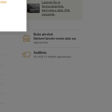
Kártya
lési
Legyen Ön is
Vallás, mitológia
m
törzsvásárlónk,
Képeslap
kártyájára akár 10%
és Természet
visszajár.
yv
Naptár
m
k
Papír, írószer
ok
Bolti átvétel
Elérhető készlet esetén akár ma
díjmentes
Szállítás
15 000 Ft felett díjmentes