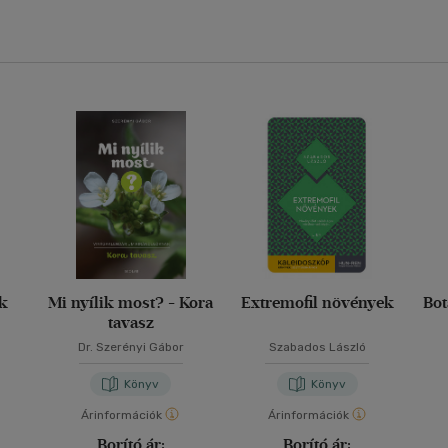
ák
Mi nyílik most? - Kora
Extremofil növények
Bot
tavasz
Dr. Szerényi Gábor
Szabados László
Könyv
Könyv
Árinformációk
Árinformációk
Borító ár:
Borító ár: