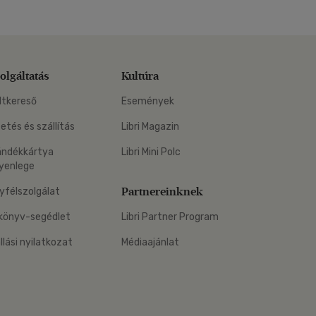
olgáltatás
Kultúra
ltkereső
Események
zetés és szállítás
Libri Magazin
ándékkártya
Libri Mini Polc
yenlege
Partnereinknek
yfélszolgálat
könyv-segédlet
Libri Partner Program
állási nyilatkozat
Médiaajánlat