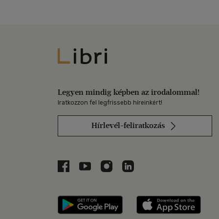
Libri
Legyen mindig képben az irodalommal!
Iratkozzon fel legfrissebb híreinkért!
Hírlevél-feliratkozás
Libri a Facebookon
Libri a Youtube-on
Libri az Instagramon
Libri a LinkedInen
Libri applikáció Szerezd m
Libri