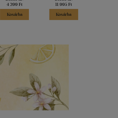
4 299 Ft
11 995 Ft
3 300 
Kosárba
Kosárba
Kosár