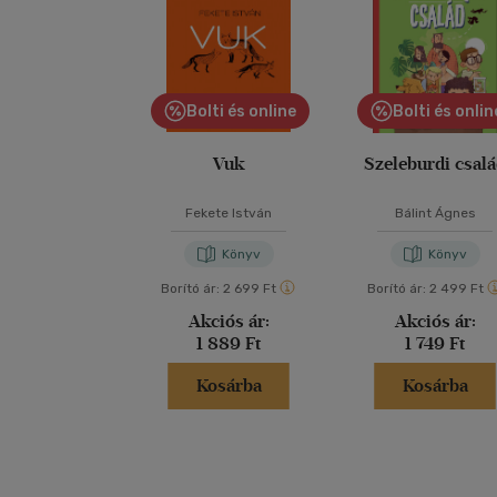
Bolti és online
Bolti és onlin
Vuk
Szeleburdi csal
Fekete István
Bálint Ágnes
Könyv
Könyv
Borító ár:
2 699 Ft
Borító ár:
2 499 Ft
Akciós ár:
Akciós ár:
1 889 Ft
1 749 Ft
Kosárba
Kosárba