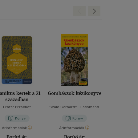
Hátra
Előre
anikus kertek a 21.
Gombászok kézikönyve
Gombai
században
Fráter Erzsébet
Ewald Gerhardt
-
Locsmándi
Dr. Cserey 
Csaba
-
Vasas Gizella
Könyv
Könyv
Kön
Árinformációk
Árinformációk
Árinformáci
Borító ár:
Borító ár:
Borító 