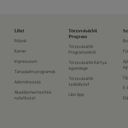
Libri
Törzsvásárlói
Sz
Program
Rólunk
Bo
Törzsvásárlói
Karrier
Fi
Programunkról
Impresszum
Aj
Törzsvásárlói Kártya
eg
egyenlege
Társadalmi programok
Üg
Törzsvásárlói
Adományozás
szabályzat
E-
Akadálymentesítési
Libri App
nyilatkozat
El
eg: Google Play
 applikáció Letölthető az App Store-ból