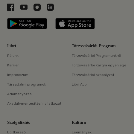
Libri a Facebookon
Libri a Youtube-on
Libri az Instagramon
Libri a LinkedInen
Libri applikáció Szerezd meg: Google P
Libri applikáció 
Libri
Törzsvásárlói Program
Rólunk
Törzsvásárlói Programunkról
Karrier
Törzsvásárlói Kártya egyenlege
Impresszum
Törzsvásárlói szabályzat
Társadalmi programok
Libri App
Adományozás
Akadálymentesítési nyilatkozat
Szolgáltatás
Kultúra
Boltkereső
Események