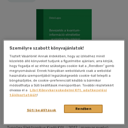
Személyre szabott könyvajánlatok!
Tisztelt Vásárlónk! Annak érdekében, hogy az ízléséhez minél
közelebb álló könyveket tudjunk a figyelmébe ajánlani, arra kérjük,
hogy fogadja el az ehhez szükséges cookie-kat a „Rendben” gomb
megnyomásával. Ennek hiányában weboldalunk csak a weboldal
használata szempontjából legszükségesebb cookie-kat telepíti a
böngészőjébe, de cookie-preferenciáit később is bármikor
módosíthatja a Süti beállítások menüpontban. További részletekért
olvassa el a
Libri Könyvkereskedelmi Kft. adatkezelési
tájékoztatóját
!
Kívánságlistához adom
Megosztom
Rendben
Süti beállítások
Typotex Elektronikus Kiadó Kft.
|
2017
|
magyar nyelvű