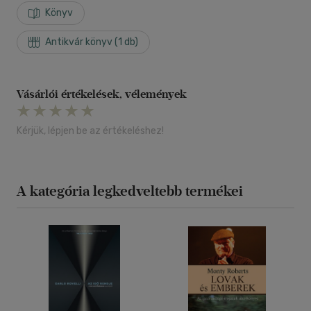
Könyv
Antikvár könyv (1 db)
Vásárlói értékelések, vélemények
Kérjük, lépjen be az értékeléshez!
A kategória legkedveltebb termékei