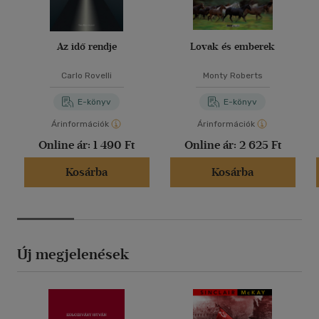
Az idő rendje
Lovak és emberek
Carlo Rovelli
Monty Roberts
E-könyv
E-könyv
Árinformációk
Árinformációk
Online ár:
1 490 Ft
Online ár:
2 625 Ft
Kosárba
Kosárba
Új megjelenések