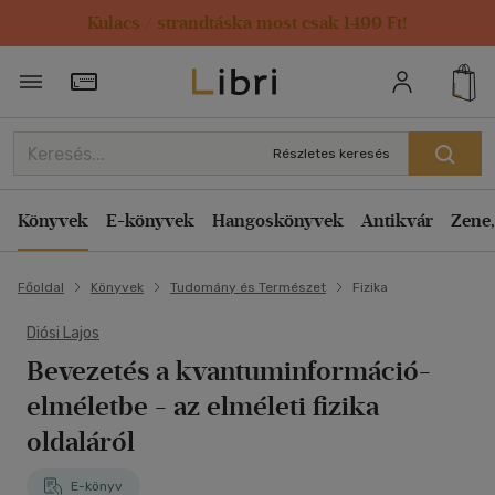
Kulacs / strandtáska most csak 1499 Ft!
Törzsvásárlói Kártya adatai
Részletes keresés
Könyvek
E-könyvek
Hangoskönyvek
Antikvár
Zene,
Főoldal
Könyvek
Tudomány és Természet
Fizika
Diósi Lajos
Bevezetés a kvantuminformáció-
elméletbe - az elméleti fizika
oldaláról
E-könyv