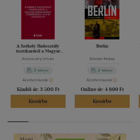
A Székely Hadosztály
Berlin
tisztikarától a Magyar
Néphadsereg Vezérkaráig
Kolozsváry István
Sinclair Mckay
1918 és 1984 között
E-könyv
E-könyv
Árinformációk
Árinformációk
Kiadói ár:
3 500 Ft
Online ár:
4 899 Ft
Kosárba
Kosárba