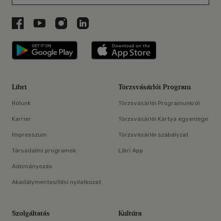
Libri a Facebookon
Libri a Youtube-on
Libri az Instagramon
Libri a LinkedInen
Libri applikáció Szerezd meg: Google P
Libri applikáció 
Libri
Törzsvásárlói Program
Rólunk
Törzsvásárlói Programunkról
Karrier
Törzsvásárlói Kártya egyenlege
Impresszum
Törzsvásárlói szabályzat
Társadalmi programok
Libri App
Adományozás
Akadálymentesítési nyilatkozat
Szolgáltatás
Kultúra