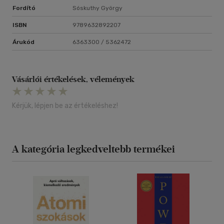
Fordító
Sóskuthy György
ISBN
9789632892207
Árukód
6363300 / 5362472
Vásárlói értékelések, vélemények
Kérjük, lépjen be az értékeléshez!
A kategória legkedveltebb termékei