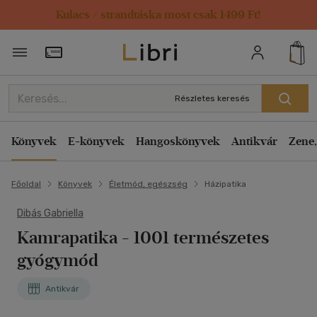
Kulacs / strandtáska most csak 1499 Ft!
Törzsvásárlói Kártya adatai
Részletes keresés
Könyvek
E-könyvek
Hangoskönyvek
Antikvár
Zene,
Főoldal
Könyvek
Életmód, egészség
Házipatika
Dibás Gabriella
Kamrapatika
- 1001 természetes
gyógymód
Antikvár