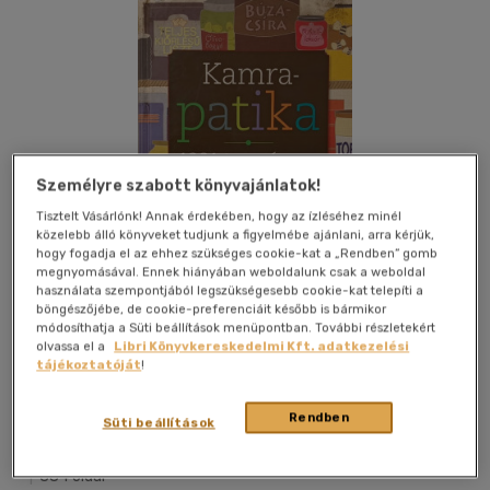
Személyre szabott könyvajánlatok!
Tisztelt Vásárlónk! Annak érdekében, hogy az ízléséhez minél
közelebb álló könyveket tudjunk a figyelmébe ajánlani, arra kérjük,
hogy fogadja el az ehhez szükséges cookie-kat a „Rendben” gomb
megnyomásával. Ennek hiányában weboldalunk csak a weboldal
használata szempontjából legszükségesebb cookie-kat telepíti a
böngészőjébe, de cookie-preferenciáit később is bármikor
módosíthatja a Süti beállítások menüpontban. További részletekért
olvassa el a
Libri Könyvkereskedelmi Kft. adatkezelési
tájékoztatóját
!
Kívánságlistához adom
Megosztom
Rendben
Süti beállítások
Tarsago Magyarország
|
2013
|
magyar nyelvű
|
keménytábla
|
384 oldal