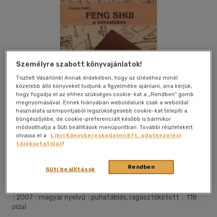
Személyre szabott könyvajánlatok!
Tisztelt Vásárlónk! Annak érdekében, hogy az ízléséhez minél
közelebb álló könyveket tudjunk a figyelmébe ajánlani, arra kérjük,
hogy fogadja el az ehhez szükséges cookie-kat a „Rendben” gomb
megnyomásával. Ennek hiányában weboldalunk csak a weboldal
használata szempontjából legszükségesebb cookie-kat telepíti a
böngészőjébe, de cookie-preferenciáit később is bármikor
módosíthatja a Süti beállítások menüpontban. További részletekért
olvassa el a
Libri Könyvkereskedelmi Kft. adatkezelési
tájékoztatóját
!
Kívánságlistához adom
Megosztom
Rendben
Süti beállítások
|
2007
|
magyar nyelvű
|
puhatáblás, ragasztókötött
|
118
oldal