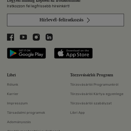
Legyen mindig képben az irodalommal!
Iratkozzon fel legfrissebb híreinkért!
Hírlevél-feliratkozás
Libri a Facebookon
Libri a Youtube-on
Libri az Instagramon
Libri a LinkedInen
Libri applikáció Szerezd meg: Google P
Libri applikáció 
Libri
Törzsvásárlói Program
Rólunk
Törzsvásárlói Programunkról
Karrier
Törzsvásárlói Kártya egyenlege
Impresszum
Törzsvásárlói szabályzat
Társadalmi programok
Libri App
Adományozás