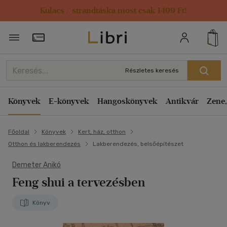
Kulacs / strandtáska most csak 1499 Ft!
Törzsvásárlói Kártya adatai
Részletes keresés
Könyvek
E-könyvek
Hangoskönyvek
Antikvár
Zene,
Főoldal
Könyvek
Kert, ház, otthon
Otthon és lakberendezés
Lakberendezés, belsőépítészet
Demeter Anikó
Feng shui a tervezésben
Könyv