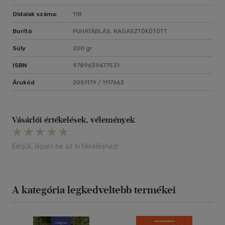
Oldalak száma:
118
Borító
PUHATÁBLÁS, RAGASZTÓKÖTÖTT
Súly
200 gr
ISBN
9789639677531
Árukód
2051179 / 1117663
Vásárlói értékelések, vélemények
Kérjük, lépjen be az értékeléshez!
A kategória legkedveltebb termékei