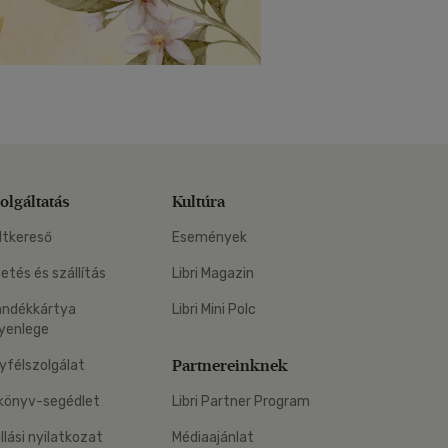
olgáltatás
Kultúra
ltkereső
Események
zetés és szállítás
Libri Magazin
ándékkártya
Libri Mini Polc
yenlege
Partnereinknek
yfélszolgálat
könyv-segédlet
Libri Partner Program
állási nyilatkozat
Médiaajánlat