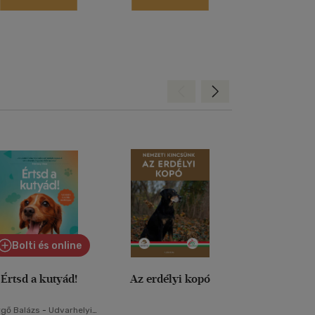
Hátra
Előre
Bolti és online
Értsd a kutyád!
Az erdélyi kopó
Kölyökk
gő Balázs
-
Udvarhelyi-
Miklósi Ber