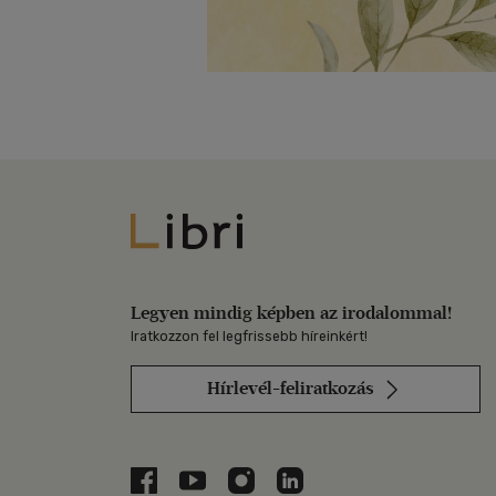
Libri
Legyen mindig képben az irodalommal!
Iratkozzon fel legfrissebb híreinkért!
Hírlevél-feliratkozás
Libri a Facebookon
Libri a Youtube-on
Libri az Instagramon
Libri a LinkedInen