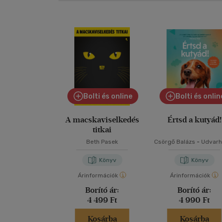
Bolti és online
Bolti és onlin
A macskaviselkedés
Értsd a kutyád!
titkai
Beth Pasek
Csörgő Balázs
-
Udvarh
Tóth Kata
Könyv
Könyv
Árinformációk
Árinformációk
Borító ár:
Borító ár:
4 499 Ft
4 990 Ft
Kosárba
Kosárba