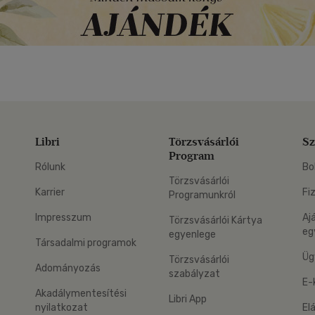
Libri
Törzsvásárlói
Sz
Program
Rólunk
Bo
Törzsvásárlói
Karrier
Fi
Programunkról
Impresszum
Aj
Törzsvásárlói Kártya
eg
egyenlege
Társadalmi programok
Üg
Törzsvásárlói
Adományozás
szabályzat
E-
Akadálymentesítési
Libri App
nyilatkozat
El