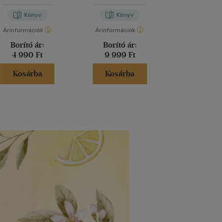
Tóth Kata
Könyv
Könyv
Kön
Árinformációk
Árinformációk
Árinformáci
Borító ár:
Borító ár:
Borító 
4 990 Ft
9 999 Ft
5 999 
Kosárba
Kosárba
Kosár