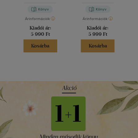
Szénási Szimonetta
Könyv
Könyv
Árinformációk
Árinformációk
Kiadói ár:
Kiadói ár:
5 990 Ft
5 999 Ft
Kosárba
Kosárba