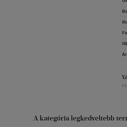
Ol
Bo
Il
Fo
IS
Á
V
Ké
A kategória legkedveltebb te