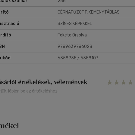
dalak száma:
256
rító
CÉRNAFŰZÖTT, KEMÉNYTÁBLÁS
lusztráció
SZÍNES KÉPEKKEL
rdító
Fekete Orsolya
BN
9789639786028
rukód
6358935 / 5358107
ásárlói értékelések, vélemények
rjük, lépjen be az értékeléshez!
rmékei