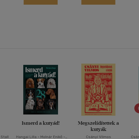
Ismerd a kutyád!
Megszelídítettek a
kutyák
Stall
Hangai Lilla
-
Molnár Enikő
-
Csányi Vilmos
Csör