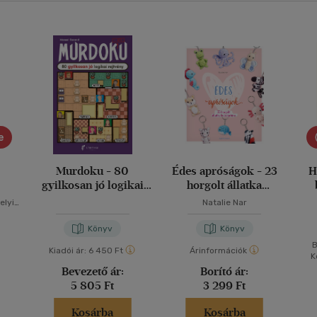
e
Murdoku - 80
Édes apróságok - 23
H
gyilkosan jó logikai
horgolt állatka
rejtvény
kulcstartóra
elyi-
Natalie Nar
Könyv
Könyv
B
Kiadói ár:
6 450 Ft
Árinformációk
K
Bevezető ár:
Borító ár:
5 805 Ft
3 299 Ft
Kosárba
Kosárba