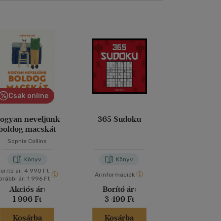
Csak online
Bolti és
ogyan neveljünk
365 Sudoku
A kutyád tük
boldog macskát
neke
Sophie Collins
Kevin Be
Könyv
Könyv
Kön
orító ár:
4 990 Ft
Árinformációk
Árinformáci
orábbi ár:
1 996 Ft
Akciós ár:
Borító ár:
Borító 
1 996 Ft
3 499 Ft
4 999 
Kosárba
Kosárba
Kosár