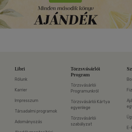
Libri
Törzsvásárlói
Sz
Program
Rólunk
Bo
Törzsvásárlói
Karrier
Fi
Programunkról
Impresszum
Aj
Törzsvásárlói Kártya
eg
egyenlege
Társadalmi programok
Üg
Törzsvásárlói
Adományozás
szabályzat
E-