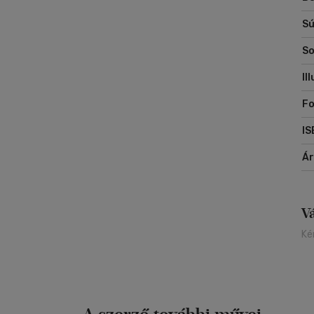
Sú
So
Il
Fo
IS
Á
V
Ké