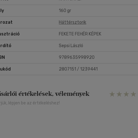
ly
160 gr
rozat
Háttérsztorik
lusztráció
FEKETE FEHÉR KÉPEK
rdító
Sepsi László
BN
9789635998920
rukód
2807151 / 1239441
ásárlói értékelések, vélemények
rjük, lépjen be az értékeléshez!