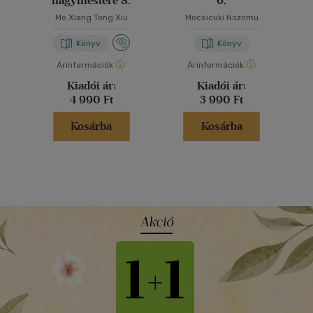
nagymestere 8.
6.
Mo Xiang Tong Xiu
Mocsicuki Nozomu
Könyv
Könyv
Árinformációk
Árinformációk
Kiadói ár:
Kiadói ár:
4 990 Ft
3 990 Ft
Kosárba
Kosárba