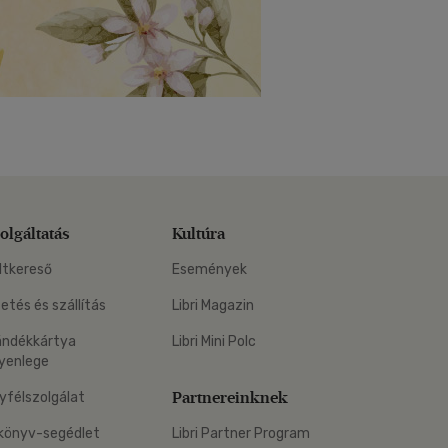
olgáltatás
Kultúra
ltkereső
Események
zetés és szállítás
Libri Magazin
ándékkártya
Libri Mini Polc
yenlege
Partnereinknek
yfélszolgálat
könyv-segédlet
Libri Partner Program