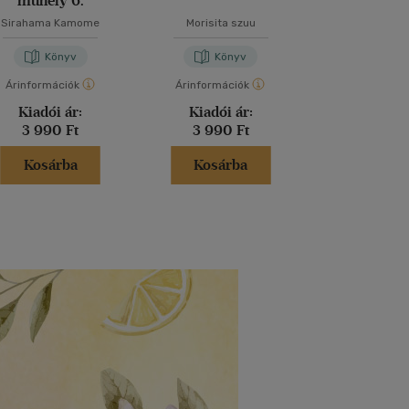
műhely 6.
Sirahama Kamome
Morisita szuu
Jukimura M
Könyv
Könyv
Kön
Árinformációk
Árinformációk
Árinformáci
Kiadói ár:
Kiadói ár:
Kiadói 
3 990 Ft
3 990 Ft
3 990 
Kosárba
Kosárba
Kosár