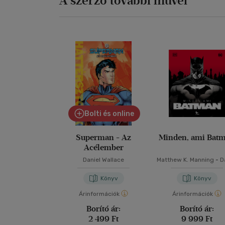
A szerző további művei
Bolti és online
Superman - Az
Minden, ami Bat
Acélember
Daniel Wallace
Matthew K. Manning
-
D
Wallace
Könyv
Könyv
Árinformációk
Árinformációk
Borító ár:
Borító ár:
2 499 Ft
9 999 Ft