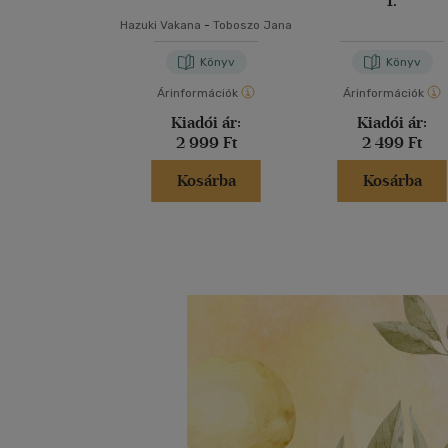
1.
Hazuki Vakana
-
Toboszo Jana
Könyv
Könyv
Árinformációk
Árinformációk
Kiadói ár:
Kiadói ár:
2 999 Ft
2 499 Ft
Kosárba
Kosárba