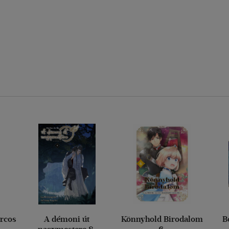
rcos
A démoni út
Könnyhold Birodalom
B