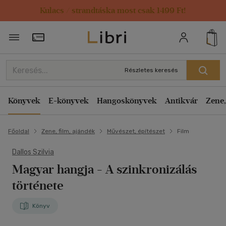
Kulacs / strandtáska most csak 1499 Ft!
Törzsvásárlói Kártya adatai
Részletes keresés
Könyvek
E-könyvek
Hangoskönyvek
Antikvár
Zene,
Főoldal
Zene, film, ajándék
Művészet, építészet
Film
Dallos Szilvia
Magyar hangja - A szinkronizálás
története
Könyv