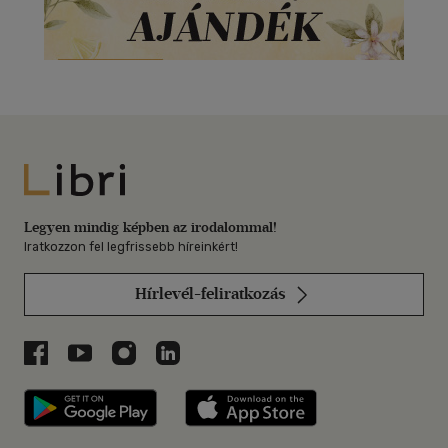
Libri
Legyen mindig képben az irodalommal!
Iratkozzon fel legfrissebb híreinkért!
Hírlevél-feliratkozás
Libri a Facebookon
Libri a Youtube-on
Libri az Instagramon
Libri a LinkedInen
Libri applikáció Szerezd meg: Google P
Libri applikáció 