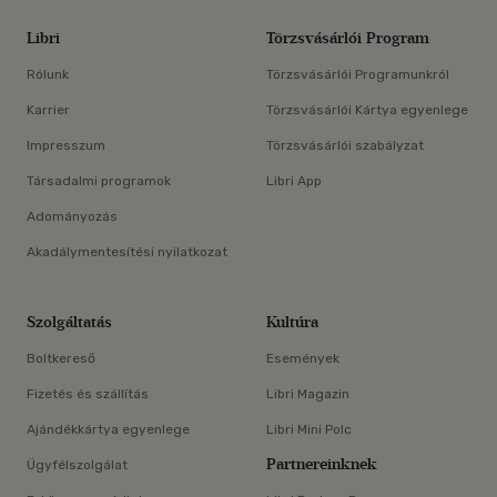
Libri
Törzsvásárlói Program
Rólunk
Törzsvásárlói Programunkról
Karrier
Törzsvásárlói Kártya egyenlege
Impresszum
Törzsvásárlói szabályzat
Társadalmi programok
Libri App
Adományozás
Akadálymentesítési nyilatkozat
Szolgáltatás
Kultúra
Boltkereső
Események
Fizetés és szállítás
Libri Magazin
Ajándékkártya egyenlege
Libri Mini Polc
Partnereinknek
Ügyfélszolgálat