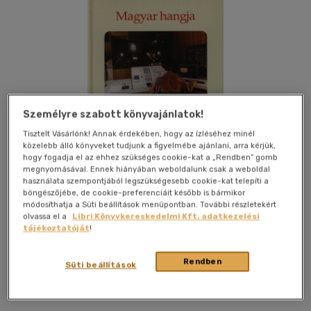
Személyre szabott könyvajánlatok!
Tisztelt Vásárlónk! Annak érdekében, hogy az ízléséhez minél
közelebb álló könyveket tudjunk a figyelmébe ajánlani, arra kérjük,
hogy fogadja el az ehhez szükséges cookie-kat a „Rendben” gomb
megnyomásával. Ennek hiányában weboldalunk csak a weboldal
használata szempontjából legszükségesebb cookie-kat telepíti a
böngészőjébe, de cookie-preferenciáit később is bármikor
módosíthatja a Süti beállítások menüpontban. További részletekért
olvassa el a
Libri Könyvkereskedelmi Kft. adatkezelési
tájékoztatóját
!
Kívánságlistához adom
Megosztom
Rendben
Süti beállítások
Nap Kiadó Kft.
|
2005
|
magyar nyelvű
|
kötve
|
238 oldal