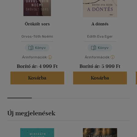
Örökölt sors
A döntés
Orvos-Tóth Noémi
Edith Eva Eger
Könyv
Könyv
Árinformációk
Árinformációk
Borító ár:
4 999 Ft
Borító ár:
5 999 Ft
Kosárba
Kosárba
Új megjelenések