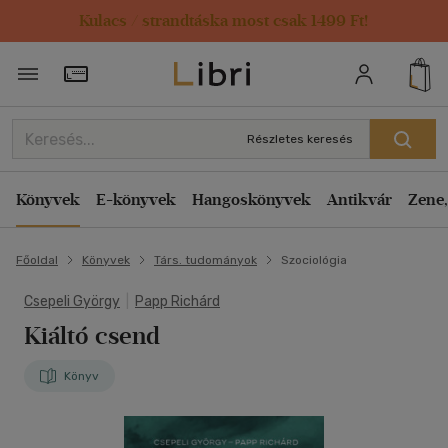
Kulacs / strandtáska most csak 1499 Ft!
Törzsvásárlói Kártya adatai
Részletes keresés
Könyvek
E-könyvek
Hangoskönyvek
Antikvár
Zene,
Főoldal
Könyvek
Társ. tudományok
Szociológia
Csepeli György
|
Papp Richárd
Kiáltó csend
Könyv