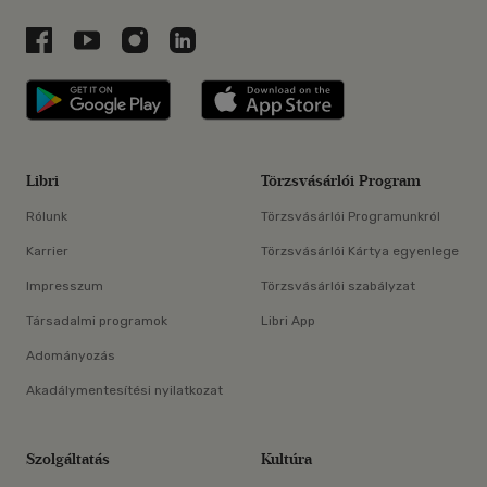
Libri a Facebookon
Libri a Youtube-on
Libri az Instagramon
Libri a LinkedInen
Libri applikáció Szerezd meg: Google P
Libri applikáció 
Libri
Törzsvásárlói Program
Rólunk
Törzsvásárlói Programunkról
Karrier
Törzsvásárlói Kártya egyenlege
Impresszum
Törzsvásárlói szabályzat
Társadalmi programok
Libri App
Adományozás
Akadálymentesítési nyilatkozat
Szolgáltatás
Kultúra