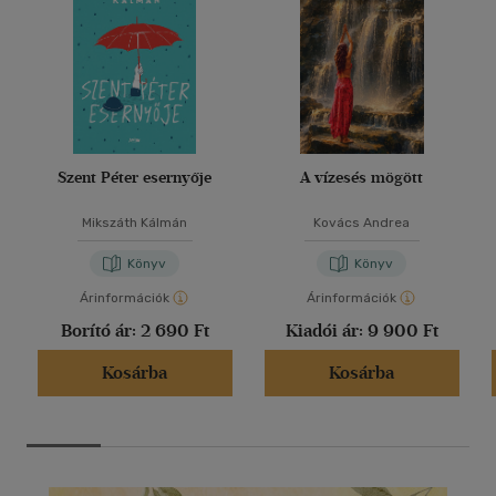
Szent Péter esernyője
A vízesés mögött
Mikszáth Kálmán
Kovács Andrea
Könyv
Könyv
Árinformációk
Árinformációk
Borító ár:
2 690 Ft
Kiadói ár:
9 900 Ft
Kosárba
Kosárba