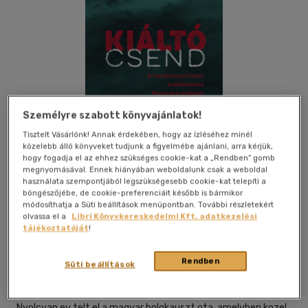
Személyre szabott könyvajánlatok!
Tisztelt Vásárlónk! Annak érdekében, hogy az ízléséhez minél
közelebb álló könyveket tudjunk a figyelmébe ajánlani, arra kérjük,
hogy fogadja el az ehhez szükséges cookie-kat a „Rendben” gomb
megnyomásával. Ennek hiányában weboldalunk csak a weboldal
használata szempontjából legszükségesebb cookie-kat telepíti a
böngészőjébe, de cookie-preferenciáit később is bármikor
módosíthatja a Süti beállítások menüpontban. További részletekért
Kívánságlistához adom
Megosztom
olvassa el a
Libri Könyvkereskedelmi Kft. adatkezelési
tájékoztatóját
!
Rendben
Múlt És Jövő Alapítvány
|
2025
|
magyar nyelvű
|
kartonált
|
Süti beállítások
278 oldal
Nyolcvan ev telt el a magyar holokauszt ota, amelyben kozel