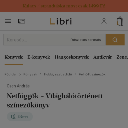
Kulacs / strandtáska most csak 1499 Ft!
Törzsvásárlói Kártya adatai
Részletes keresés
Könyvek
E-könyvek
Hangoskönyvek
Antikvár
Zene,
Főoldal
Könyvek
Hobbi, szabadidő
Felnőtt színezők
Cseh András
Netfüggők
- Világhálótörténeti
színezőkönyv
Könyv