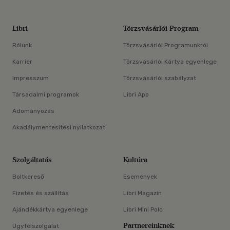
Libri
Törzsvásárlói Program
Rólunk
Törzsvásárlói Programunkról
Karrier
Törzsvásárlói Kártya egyenlege
Impresszum
Törzsvásárlói szabályzat
Társadalmi programok
Libri App
Adományozás
Akadálymentesítési nyilatkozat
Szolgáltatás
Kultúra
Boltkereső
Események
Fizetés és szállítás
Libri Magazin
Ajándékkártya egyenlege
Libri Mini Polc
Partnereinknek
Ügyfélszolgálat