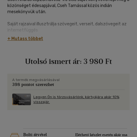
közönséget édesapjával, Cseh Tamással közös indián
mesekönyvük után.
Saját rajzaival illusztrálja szövegeit, verseit, dalszövegeit az
internetfüggés
témájában, egyedi különleges stílusával és humorával.
+ Mutass többet
A kifestő 76 színezhető oldalt tartalmaz, a lapok kiszínezve
kivehetőek,
Utolsó ismert ár:
3 980 Ft
keretezhetőek.
A termék megvásárlásával
398 pontot szerezhet
Legyen Ön is törzsvásárlónk, kártyájára akár 10%
visszajár.
Bolti átvétel
Elérhető készlet esetén akár ma