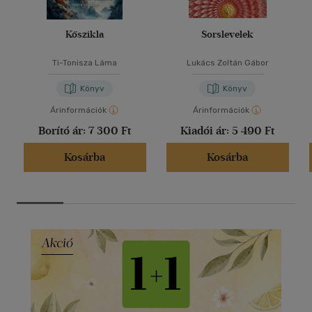
Kőszikla
Sorslevelek
Ti-Tonisza Láma
Lukács Zoltán Gábor
Könyv
Könyv
Árinformációk
Árinformációk
Borító ár:
7 300 Ft
Kiadói ár:
5 490 Ft
Kosárba
Kosárba