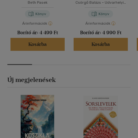
Beth Pasek
Csörgő Balázs
-
Udvarhelyi-
Tóth Kata
Könyv
Könyv
Árinformációk
Árinformációk
Borító ár:
4 499 Ft
Borító ár:
4 990 Ft
Kosárba
Kosárba
Új megjelenések