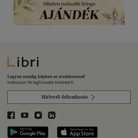
Libri
Legyen mindig képben az irodalommal!
Iratkozzon fel legfrissebb híreinkért!
Hírlevél-feliratkozás
Libri a Facebookon
Libri a Youtube-on
Libri az Instagramon
Libri a LinkedInen
Libri applikáció Szerezd meg: Google P
Libri applikáció 