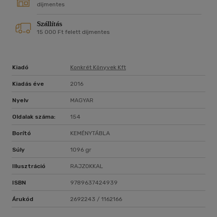
díjmentes
Szállítás
15 000 Ft felett díjmentes
Kiadó
Konkrét Könyvek Kft
Kiadás éve
2016
Nyelv
MAGYAR
Oldalak száma:
154
Borító
KEMÉNYTÁBLA
Súly
1096 gr
Illusztráció
RAJZOKKAL
ISBN
9789637424939
Árukód
2692243 / 1162166