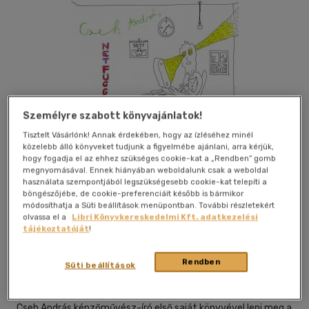
Személyre szabott könyvajánlatok!
Tisztelt Vásárlónk! Annak érdekében, hogy az ízléséhez minél
közelebb álló könyveket tudjunk a figyelmébe ajánlani, arra kérjük,
hogy fogadja el az ehhez szükséges cookie-kat a „Rendben” gomb
megnyomásával. Ennek hiányában weboldalunk csak a weboldal
használata szempontjából legszükségesebb cookie-kat telepíti a
böngészőjébe, de cookie-preferenciáit később is bármikor
módosíthatja a Süti beállítások menüpontban. További részletekért
Kívánságlistához adom
Megosztom
olvassa el a
Libri Könyvkereskedelmi Kft. adatkezelési
tájékoztatóját
!
Rendben
Konkrét Könyvek Kft
|
2016
|
magyar nyelvű
|
keménytábla
|
Süti beállítások
154 oldal
Cseh András képzőművész-író első saját könyvével lepi meg a