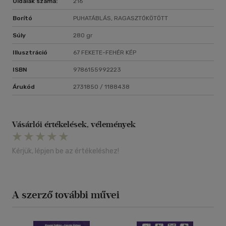
Oldalak száma:
216
Borító
PUHATÁBLÁS, RAGASZTÓKÖTÖTT
Súly
280 gr
Illusztráció
67 FEKETE-FEHÉR KÉP
ISBN
9786155992223
Árukód
2731850 / 1188438
Vásárlói értékelések, vélemények
Kérjük, lépjen be az értékeléshez!
A szerző további művei