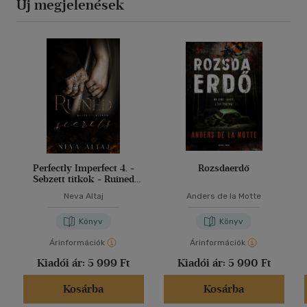
Új megjelenések
Perfectly Imperfect 4. -
Rozsdaerdő
Sebzett titkok - Ruined
secrets
Neva Altaj
Anders de la Motte
Könyv
Könyv
Árinformációk
Árinformációk
Kiadói ár:
5 999 Ft
Kiadói ár:
5 990 Ft
Kosárba
Kosárba