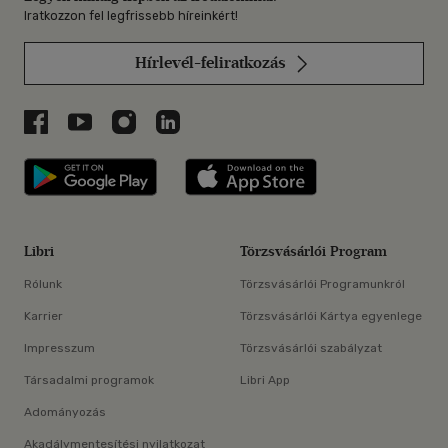
Iratkozzon fel legfrissebb híreinkért!
Hírlevél-feliratkozás
Libri a Facebookon
Libri a Youtube-on
Libri az Instagramon
Libri a LinkedInen
Libri applikáció Szerezd meg: Google P
Libri applikáció 
Libri
Törzsvásárlói Program
Rólunk
Törzsvásárlói Programunkról
Karrier
Törzsvásárlói Kártya egyenlege
Impresszum
Törzsvásárlói szabályzat
Társadalmi programok
Libri App
Adományozás
Akadálymentesítési nyilatkozat