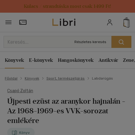
Kulacs / strandtáska most csak 1499 Ft!
Törzsvásárlói Kártya adatai
Részletes keresés
Könyvek
E-könyvek
Hangoskönyvek
Antikvár
Zene,
Főoldal
Könyvek
Sport, természetjárás
Labdarúgás
Csapó Zoltán
Újpesti ezüst az aranykor hajnalán
-
Az 1968-1969-es VVK-sorozat
emlékére
Könyv