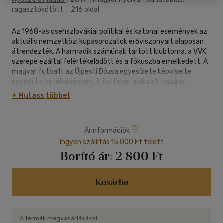
ragasztókötött
|
216 oldal
Az 1968-as csehszlovákiai politikai és katonai események az
aktuális nemzetközi kupasorozatok erőviszonyait alaposan
átrendezték. A harmadik számúnak tartott klubtorna, a VVK
szerepe ezáltal felértékelődött és a fókuszba emelkedett. A
magyar futballt az Újpesti Dózsa egyesülete képviselte
egyedül a vetélkedésben. A lila-fehér alakulat, hazánk
szurkolói társadalmának kiemelt figyelmétől kísérve, egészen
+ Mutass többet
a döntőig menetelt...
Ennek immár ötven esztendeje. A kerek évforduló alkalmából
újra végigjárjuk a versengés állomásait, átéljük a mérkőzések
Árinformációk
izgalmait, és betekintünk a kulisszák mögé. Megelevenítjük a
főszereplőket, akik a magyar labdarúgás eme viszontagságos
Ingyen szállítás 15 000 Ft felett
időszakában magukhoz ragadták a földön heverő zászlót, és
Borító ár:
2 800 Ft
huzamosabb időre a világ élvonalába emeltek egy hazai
klubcsapatot, emellett párhuzamosan megkezdték a honi
egyeduralkodásukat. Ez volt az ő ezüstszegélyük a
Kosárba
végtelenbe nyúló aranyúton.
A termék megvásárlásával