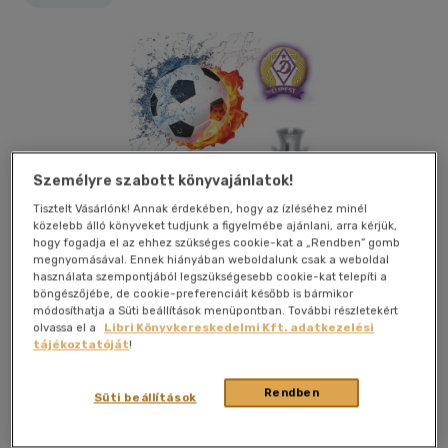
Személyre szabott könyvajánlatok!
Tisztelt Vásárlónk! Annak érdekében, hogy az ízléséhez minél
közelebb álló könyveket tudjunk a figyelmébe ajánlani, arra kérjük,
hogy fogadja el az ehhez szükséges cookie-kat a „Rendben” gomb
megnyomásával. Ennek hiányában weboldalunk csak a weboldal
használata szempontjából legszükségesebb cookie-kat telepíti a
böngészőjébe, de cookie-preferenciáit később is bármikor
módosíthatja a Süti beállítások menüpontban. További részletekért
olvassa el a
Libri Könyvkereskedelmi Kft. adatkezelési
tájékoztatóját
!
Kívánságlistához adom
Megosztom
Rendben
Süti beállítások
Aposztróf Kiadó
|
2019
|
magyar nyelvű
|
puhatáblás,