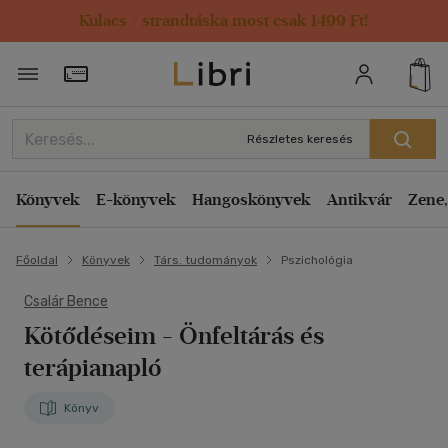
Kulacs / strandtáska most csak 1499 Ft!
Törzsvásárlói Kártya adatai
Részletes keresés
Könyvek
E-könyvek
Hangoskönyvek
Antikvár
Zene,
Főoldal
Könyvek
Társ. tudományok
Pszichológia
Csalár Bence
Kötődéseim
- Önfeltárás és
terápianapló
Könyv