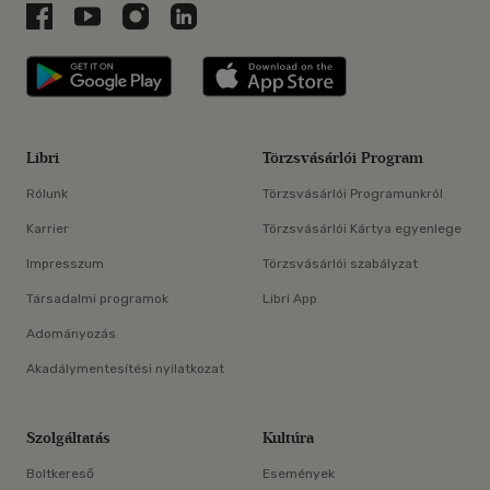
Libri a Facebookon
Libri a Youtube-on
Libri az Instagramon
Libri a LinkedInen
Libri applikáció Szerezd meg: Google P
Libri applikáció 
Libri
Törzsvásárlói Program
Rólunk
Törzsvásárlói Programunkról
Karrier
Törzsvásárlói Kártya egyenlege
Impresszum
Törzsvásárlói szabályzat
Társadalmi programok
Libri App
Adományozás
Akadálymentesítési nyilatkozat
Szolgáltatás
Kultúra
Boltkereső
Események