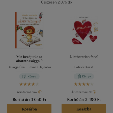
Ár szerint
Összesen
2 076
db
40 db / oldal
500 Ft alatt
(1)
500 Ft - 2500 Ft
(1058)
2500 Ft - 4500 Ft
(678)
Alkalmaz
4500 Ft felett
(379)
Korosztály szerint
Gyermek
(24)
Mit kezdjünk az
A láthatatlan fonal
akaratossággal?
0 - 3 év
(2)
Deliága Éva
-
Lovász Hajnalka
Patrice Karst
3 - 6 év
(11)
Könyv
Könyv
mind
(11)
Ifjúsági
(11)
Árinformációk
Árinformációk
6 -10 év
(6)
Borító ár:
3 650 Ft
Borító ár:
3 490 Ft
mind
(5)
Gyermek és ifjúsági
(4)
Kosárba
Kosárba