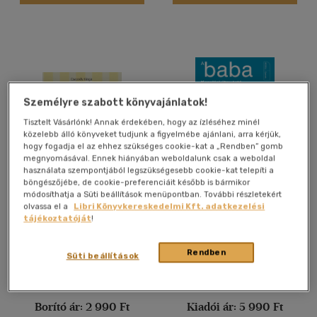
Felnőtt
(728)
Nyelv szerint
Magyar
(789)
Személyre szabott könyvajánlatok!
Angol
(4)
Tisztelt Vásárlónk! Annak érdekében, hogy az ízléséhez minél
Német
(3)
közelebb álló könyveket tudjunk a figyelmébe ajánlani, arra kérjük,
hogy fogadja el az ehhez szükséges cookie-kat a „Rendben” gomb
megnyomásával. Ennek hiányában weboldalunk csak a weboldal
Vélemény szerint
használata szempontjából legszükségesebb cookie-kat telepíti a
böngészőjébe, de cookie-preferenciáit később is bármikor
Tesó lettem!
A baba
(82)
módosíthatja a Süti beállítások menüpontban. További részletekért
olvassa el a
Libri Könyvkereskedelmi Kft. adatkezelési
(79)
Csapody Kinga
Dr. Louis Borgenicht
-
Joe
tájékoztatóját
!
Borgenicht
(32)
Könyv
Könyv
Rendben
Süti beállítások
(7)
(8)
Árinformációk
Árinformációk
(1868)
Borító ár:
2 990 Ft
Kiadói ár:
5 990 Ft