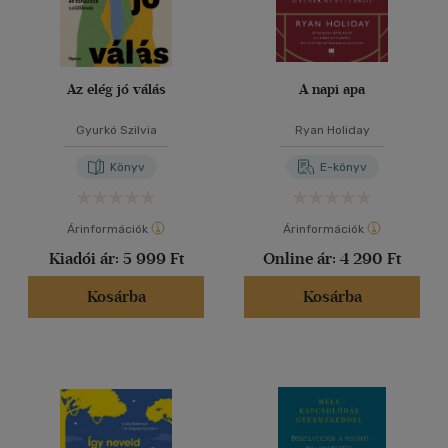
Az elég jó válás
A napi apa
Gyurkó Szilvia
Ryan Holiday
Könyv
E-könyv
Árinformációk
Árinformációk
Kiadói ár:
5 999 Ft
Online ár:
4 290 Ft
Kosárba
Kosárba