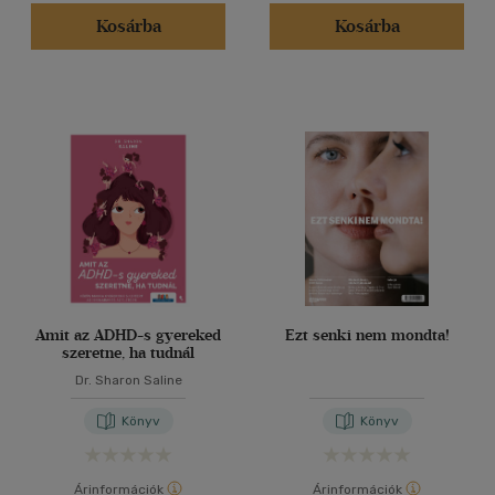
Kosárba
Kosárba
Alkalmaz
Amit az ADHD-s gyereked
Ezt senki nem mondta!
szeretne, ha tudnál
Dr. Sharon Saline
Könyv
Könyv
Árinformációk
Árinformációk