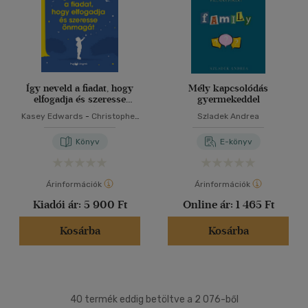
Így neveld a fiadat, hogy
Mély kapcsolódás
elfogadja és szeresse
gyermekeddel
önmagát
Kasey Edwards
-
Christopher
Szladek Andrea
Scanlon
Könyv
E-könyv
Árinformációk
Árinformációk
Kiadói ár:
5 900 Ft
Online ár:
1 465 Ft
Kosárba
Kosárba
40 termék eddig betöltve a 2 076-ből