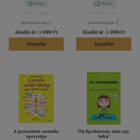
Könyv
Könyv
Árinformációk
Árinformációk
Kiadói ár:
5 999 Ft
Kiadói ár:
5 999 Ft
Kosárba
Kosárba
A gyermekek mentális
Ülj figyelmesen, mint egy
egészsége
béka!