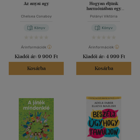
Az anyai agy
Hogyan éljünk
harmóniában egy
kamasszal
Chelsea Conaboy
Polányi Viktória
Könyv
Könyv
Árinformációk
Árinformációk
Kiadói ár:
9 900 Ft
Kiadói ár:
4 999 Ft
Kosárba
Kosárba