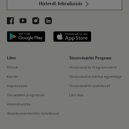
Hírlevél-feliratkozás
Libri a Facebookon
Libri a Youtube-on
Libri az Instagramon
Libri a LinkedInen
Libri applikáció Szerezd meg: Google P
Libri applikáció 
Libri
Törzsvásárlói Program
Rólunk
Törzsvásárlói Programunkról
Karrier
Törzsvásárlói Kártya egyenlege
Impresszum
Törzsvásárlói szabályzat
Társadalmi programok
Libri App
Adományozás
Akadálymentesítési nyilatkozat