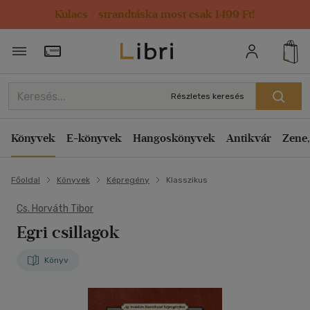
Kulacs / strandtáska most csak 1499 Ft!
Törzsvásárlói Kártya adatai
Részletes keresés
Könyvek
E-könyvek
Hangoskönyvek
Antikvár
Zene,
Főoldal
Könyvek
Képregény
Klasszikus
Cs. Horváth Tibor
Egri csillagok
Könyv