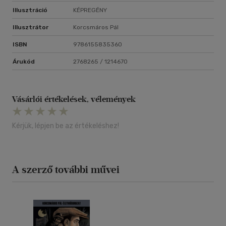
Illusztráció
KÉPREGÉNY
Illusztrátor
Korcsmáros Pál
ISBN
9786155835360
Árukód
2768265 / 1214670
Vásárlói értékelések, vélemények
Kérjük, lépjen be az értékeléshez!
A szerző további művei