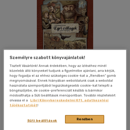
Személyre szabott könyvajánlatok!
Tisztelt Vásárlónk! Annak érdekében, hogy az ízléséhez minél
közelebb álló könyveket tudjunk a figyelmébe ajánlani, arra kérjük,
hogy fogadja el az ehhez szükséges cookie-kat a „Rendben” gomb
megnyomásával. Ennek hiányában weboldalunk csak a weboldal
használata szempontjából legszükségesebb cookie-kat telepíti a
Kívánságlistához adom
Megosztom
böngészőjébe, de cookie-preferenciáit később is bármikor
módosíthatja a Süti beállítások menüpontban. További részletekért
olvassa el a
Libri Könyvkereskedelmi Kft. adatkezelési
tájékoztatóját
!
Képes Kiadó
|
2023
|
magyar nyelvű
|
keménytábla
|
51 oldal
Rendben
Süti beállítások
A legendás képregényrajzoló, Korcsmáros Pál 1959-ben
rajzolta meg Gárdonyi Géza klasszikusának, a várvédő egri