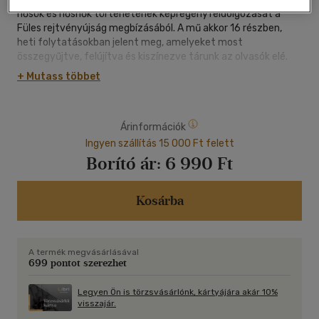
hősök és hősnők történetének képregényfeldolgozását a
Füles rejtvényújság megbízásából. A mű akkor 16 részben,
heti folytatásokban jelent meg, amelyeket most
összegyűjtve, felújítva és kiszínezve tárunk az olvasók elé.
A képregény nemcsak gondosan felépített historikus korrajz,
+ Mutass többet
de egy izgalmas és fordulatos hősi és szerelmi történet is.
Közel két évtized tárul elénk, amely a hatalmas túlerővel
szemben aratott egri végvári győzelemmel zárul.
Árinformációk
Ingyen szállítás 15 000 Ft felett
Borító ár:
6 990 Ft
Kosárba
A termék megvásárlásával
699 pontot szerezhet
Legyen Ön is törzsvásárlónk, kártyájára akár 10%
visszajár.