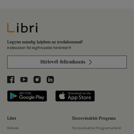
Libri
Legyen mindig képben az irodalommal!
Iratkozzon fel legfrissebb híreinkért!
Hírlevél-feliratkozás
Libri a Facebookon
Libri a Youtube-on
Libri az Instagramon
Libri a LinkedInen
Libri applikáció Szerezd meg: Google P
Libri applikáció 
Libri
Törzsvásárlói Program
Rólunk
Törzsvásárlói Programunkról