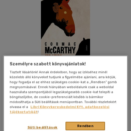
Személyre szabott könyvajánlatok!
Tisztelt Vásárlónk! Annak érdekében, hogy az ízléséhez minél
közelebb álló könyveket tudjunk a figyelmébe ajánlani, arra kérjük,
hogy fogadja el az ehhez szükséges cookie-kat a „Rendben” gomb
megnyomásával. Ennek hiányában weboldalunk csak a weboldal
Kívánságlistához adom
Megosztom
használata szempontjából legszükségesebb cookie-kat telepíti a
böngészőjébe, de cookie-preferenciáit később is bármikor
módosíthatja a Süti beállítások menüpontban. További részletekért
(2 vélemény)
olvassa el a
Libri Könyvkereskedelmi Kft. adatkezelési
tájékoztatóját
!
Jelenkor Kiadó
|
2019
|
magyar nyelvű
|
füles, kartonált
|
321
oldal
Rendben
Süti beállítások