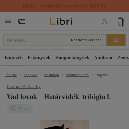
Kulacs / strandtáska most csak 1499 Ft!
Törzsvásárlói Kártya adatai
Részletes keresés
Könyvek
E-könyvek
Hangoskönyvek
Antikvár
Zene,
Főoldal
Könyvek
Irodalom
Szépirodalom
Regény
Cormac McCarthy
Vad lovak
- Határvidék-trilógia I.
Könyv