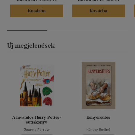
Kosárba
Kosárba
Új megjelenések
A hivatalos Harry Potter-
Kenyérsütés
sütiskönyv
Joanna Farrow
Kürthy Emilné