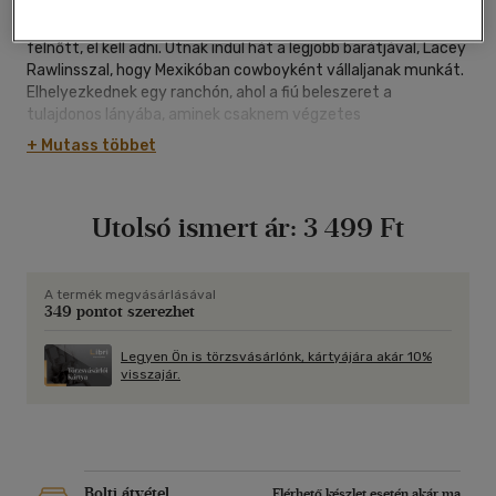
A tizenhat éves John Grady Cole a lovak szerelmese.
Nagyapja halála után megtudja, hogy a texasi farmot, ahol
felnőtt, el kell adni. Útnak indul hát a legjobb barátjával, Lacey
Rawlinsszal, hogy Mexikóban cowboyként vállaljanak munkát.
Elhelyezkednek egy ranchón, ahol a fiú beleszeret a
tulajdonos lányába, aminek csaknem végzetes
következményei lesznek: barátjával együtt egy kegyetlen
+ Mutass többet
mexikói börtönben köt ki, ahol a két gringó életére törnek.
A Határvidék-trilógia első része egy fiú felnőtté válásának
megrázó és tragikus története egy gyönyörű, ám annál
Utolsó ismert ár:
3 499 Ft
könyörtelenebb világban. Ez a modern kori western, újraírva a
cowboyok mítoszát, a Vadnyugatra visz, ahol az ember
nemritkán a vérével fizet az álmaiért.
A termék megvásárlásával
349 pontot szerezhet
Legyen Ön is törzsvásárlónk, kártyájára akár 10%
visszajár.
Bolti átvétel
Elérhető készlet esetén akár ma