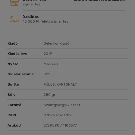
díjmentes
Szállítás
15 000 Ft felett díjmentes
Kiadó
Jelenkor Kiadó
Kiadás éve
2019
Nyelv
MAGYAR
Oldalak száma:
321
Borító
FÜLES, KARTONÁLT
Súly
280 gr
Fordító
Szentgyörgyi József
ISBN
9789636767709
Árukód
2729590 / 1186577