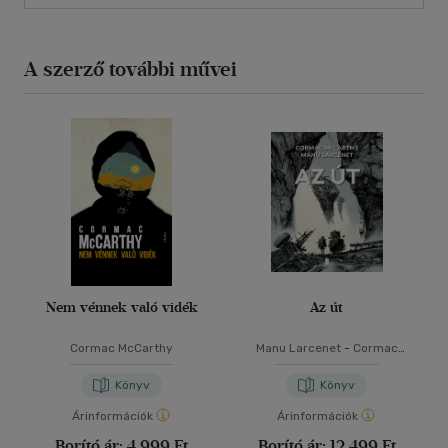
A szerző további művei
Nem vénnek való vidék
Az út
Cormac McCarthy
Manu Larcenet
-
Cormac
McCarthy
Könyv
Könyv
Árinformációk
Árinformációk
Borító ár:
4 999 Ft
Borító ár:
12 499 Ft