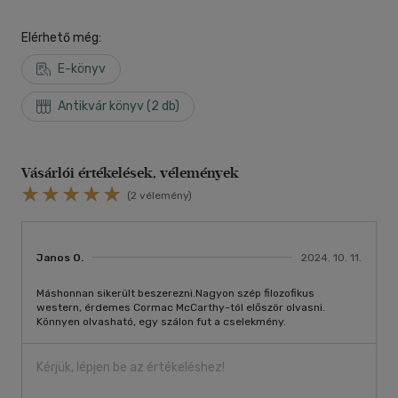
Elérhető még:
E-könyv
Antikvár könyv (2 db)
Vásárlói értékelések, vélemények
(2 vélemény)
Janos O.
2024. 10. 11.
Máshonnan sikerült beszerezni.Nagyon szép filozofikus
western, érdemes Cormac McCarthy-tól először olvasni.
Könnyen olvasható, egy szálon fut a cselekmény.
Kérjük, lépjen be az értékeléshez!