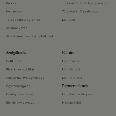
Karrier
Törzsvásárlói Kártya egyenlege
Impresszum
Törzsvásárlói szabályzat
Társadalmi programok
Libri App
Adományozás
Akadálymentesítési nyilatkozat
Szolgáltatás
Kultúra
Boltkereső
Események
Fizetés és szállítás
Libri Magazin
Ajándékkártya egyenlege
Libri Mini Polc
Partnereinknek
Ügyfélszolgálat
E-könyv-segédlet
Libri Partner Program
Elállási nyilatkozat
Médiaajánlat