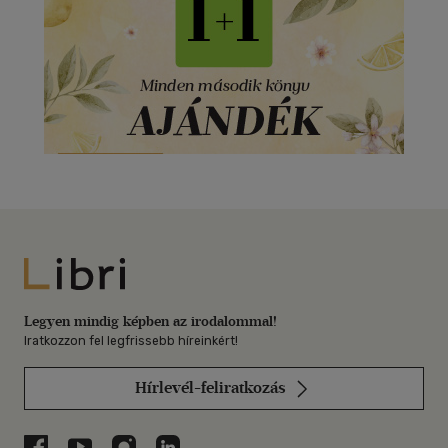
Libri
Legyen mindig képben az irodalommal!
Iratkozzon fel legfrissebb híreinkért!
Hírlevél-feliratkozás
Libri a Facebookon
Libri a Youtube-on
Libri az Instagramon
Libri a LinkedInen