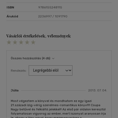
ISBN
9786155248115
Árukód
2236997 / 1091790
Vásárlói értékelések, vélemények
Összes hozzászólás (4 db)
Rendezés:
Júlia
2013. 07. 04.
Most végeztem a könyvel és mondhatom ez egy igazi
21.századi ízig-vérig szerelmes-romantikus könyv!!!! Csupa
Nagy betűvel és felkiáltó jelekkel!! Az első pár oldalon keresztül
folyamatosan vigyorog az ember, mert iszonyat aranyosan írja
le, ahogy a lány agyal, hogy megmagyarázza a