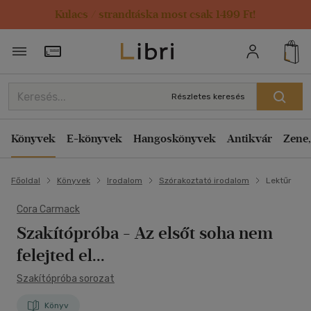
Kulacs / strandtáska most csak 1499 Ft!
Törzsvásárlói Kártya adatai
Részletes keresés
Könyvek
E-könyvek
Hangoskönyvek
Antikvár
Zene,
Főoldal
Könyvek
Irodalom
Szórakoztató irodalom
Lektűr
Cora Carmack
Szakítópróba
- Az elsőt soha nem
felejted el...
Szakítópróba sorozat
Könyv