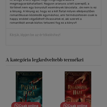
megmagyarázhatatlant. Nagyon aranyos a két szereplő, a
történet nem egy bonyolult események láncolata...de nem is ez
a lényeg. A lényeg az, hogy ez a két fiatal milyen elképesztően
romantikusan közeledik egymáshoz, ami természetesen csak is
happy enddel végződhet! Olvassátok el, aki szereti a
romantikát annak biztos tetszeni fog ez a könyv!!
Kérjük, lépjen be az értékeléshez!
A kategória legkedveltebb termékei
Csak online
Csak online