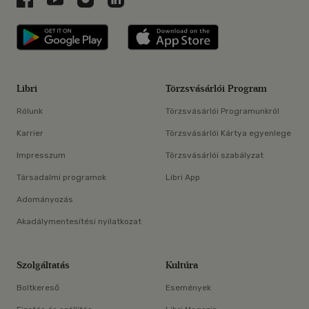
Libri applikáció Szerezd meg: Google P
Libri applikáció 
Libri
Törzsvásárlói Program
Rólunk
Törzsvásárlói Programunkról
Karrier
Törzsvásárlói Kártya egyenlege
Impresszum
Törzsvásárlói szabályzat
Társadalmi programok
Libri App
Adományozás
Akadálymentesítési nyilatkozat
Szolgáltatás
Kultúra
Boltkereső
Események