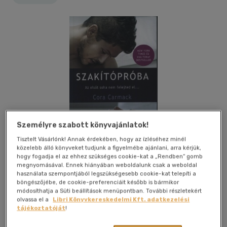
Személyre szabott könyvajánlatok!
Tisztelt Vásárlónk! Annak érdekében, hogy az ízléséhez minél
közelebb álló könyveket tudjunk a figyelmébe ajánlani, arra kérjük,
hogy fogadja el az ehhez szükséges cookie-kat a „Rendben” gomb
megnyomásával. Ennek hiányában weboldalunk csak a weboldal
használata szempontjából legszükségesebb cookie-kat telepíti a
böngészőjébe, de cookie-preferenciáit később is bármikor
Kívánságlistához adom
Megosztom
módosíthatja a Süti beállítások menüpontban. További részletekért
olvassa el a
Libri Könyvkereskedelmi Kft. adatkezelési
tájékoztatóját
!
Content 2 Connect Kft.
|
2013
|
magyar nyelvű
|
puhatáblás,