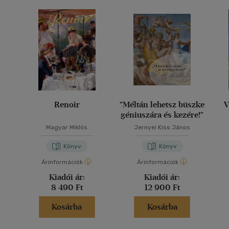
Renoir
"Méltán lehetsz büszke
V
géniuszára és kezére!"
Magyar Miklós
Jernyei Kiss János
Könyv
Könyv
Árinformációk
Árinformációk
Kiadói ár:
Kiadói ár:
8 490 Ft
12 900 Ft
Kosárba
Kosárba