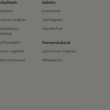
olgáltatás
Kultúra
ltkereső
Események
zetés és szállítás
Libri Magazin
ándékkártya
Libri Mini Polc
yenlege
Partnereinknek
yfélszolgálat
könyv-segédlet
Libri Partner Program
állási nyilatkozat
Médiaajánlat