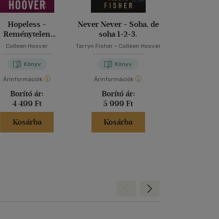
Hopeless -
Never Never - Soha, de
Finding Per
Reménytelen
soha 1-2-3.
Megvan a tö
(Reménytelen 1.)
Colleen Hoover
Tarryn Fisher
-
Colleen Hoover
Colleen Ho
Könyv
Könyv
Kön
Árinformációk
Árinformációk
Árinformáci
Borító ár:
Borító ár:
Borító 
4 499 Ft
5 999 Ft
2 299 
Kosárba
Kosárba
Kosár
Hátra
Előre