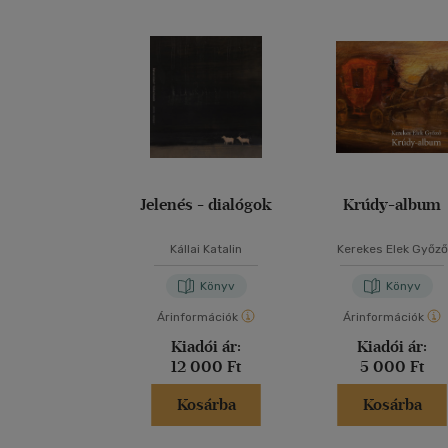
Jelenés - dialógok
Krúdy-album
Kállai Katalin
Kerekes Elek Győző
Könyv
Könyv
Árinformációk
Árinformációk
Kiadói ár:
Kiadói ár:
12 000 Ft
5 000 Ft
Kosárba
Kosárba