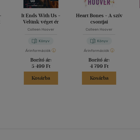
-
It Ends With Us -
Heart Bones - A szív
k
Velünk véget ér
csontjai
Colleen Hoover
Colleen Hoover
Könyv
Könyv
Árinformációk
Árinformációk
Borító ár:
Borító ár:
5 499 Ft
4 799 Ft
Kosárba
Kosárba