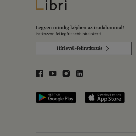
Libri
Legyen mindig képben az irodalommal!
Iratkozzon fel legfrissebb híreinkért!
Hírlevél-feliratkozás
Libri a Facebookon
Libri a Youtube-on
Libri az Instagramon
Libri a LinkedInen
Libri applikáció Szerezd m
Libri