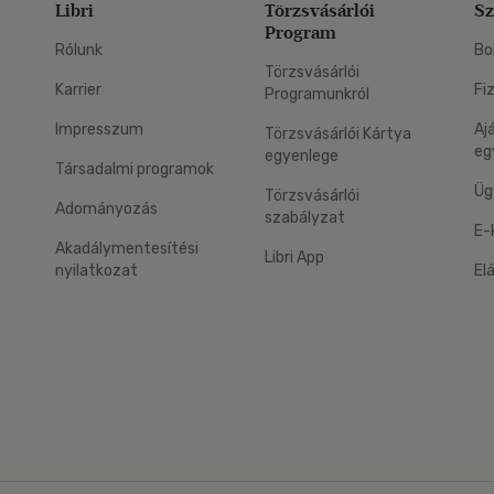
Libri
Törzsvásárlói
Sz
Program
Rólunk
Bo
Törzsvásárlói
Karrier
Fi
Programunkról
Impresszum
Aj
Törzsvásárlói Kártya
eg
egyenlege
Társadalmi programok
Üg
Törzsvásárlói
Adományozás
szabályzat
E-
Akadálymentesítési
Libri App
nyilatkozat
El
eg: Google Play
 applikáció Letölthető az App Store-ból