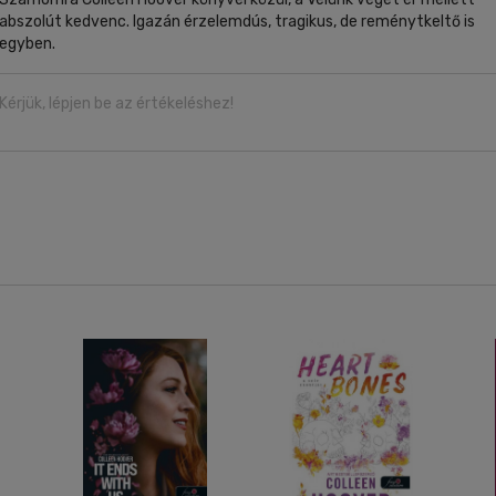
abszolút kedvenc. Igazán érzelemdús, tragikus, de reménytkeltő is
egyben.
Kérjük, lépjen be az értékeléshez!