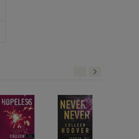
Hátra
Előre