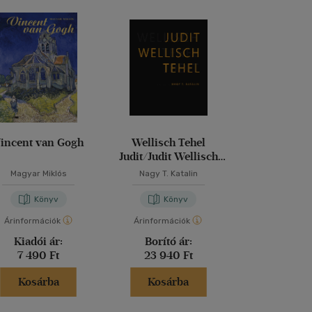
incent van Gogh
Wellisch Tehel
Éljen a diktat
Judit/Judit Wellisch
mellékle
Tehel
Magyar Miklós
Nagy T. Katalin
Drmáriás 
Könyv
Könyv
Kön
Árinformációk
Árinformációk
Árinformáci
Kiadói ár:
Borító ár:
Kiadói 
7 490 Ft
23 940 Ft
9 990 
Kosárba
Kosárba
Kosár