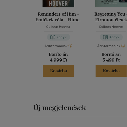
Reminders of Him -
Regretting You 
Emlékek róla - Filmes
Elrontott élete
borító
Colleen Hoover
Colleen Hoover
Könyv
Könyv
Árinformációk
Árinformációk
Borító ár:
Borító ár:
4 999 Ft
5 499 Ft
Kosárba
Kosárba
Új megjelenések