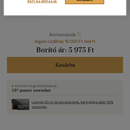
évvel ezelőtt jelentek meg a bolygónkon, és kb. 66 millió évvel
Süti beállítások
ezelőtt haltak ki. A dinoszauruszokkal kapcsolatos
ismereteink nagy részét fosszíliáik megtalálásának
+ Mutass többet
köszönhetjük.
Ebben a lenyűgöző kötetben a gyerekek aktív részesei
lehetnek a paleontológiai kutatásoknak, a fosszíliák
Árinformációk
felfedezésének, beazonosításuk rejtelmeinek, Mindeközben
játékosan ismerik meg az ősi világot, a dinók és egyéb
Ingyen szállítás 15 000 Ft felett
őslények életmódját, tulajdonságaikat és kipusztulásuk okait,
Borító ár:
5 975 Ft
és azt, hogy milyen földtörténeti eseményekről és evolúciós
változásokról mesélnek a maradványaik.
Kosárba
A termék megvásárlásával
597 pontot szerezhet
Legyen Ön is törzsvásárlónk, kártyájára akár 10%
visszajár.