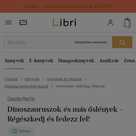
Kulacs / strandtáska most csak 1499 Ft!
Törzsvásárlói Kártya adatai
Részletes keresés
Könyvek
E-könyvek
Hangoskönyvek
Antikvár
Zene,
Főoldal
Könyvek
Gyermek és ifjúsági
Ifjúsági ismeretterjesztő
Természet, élővilág, földrajz
Claudia Martin
Dinoszauruszok és más őslények -
Régészkedj és fedezz fel!
Könyv