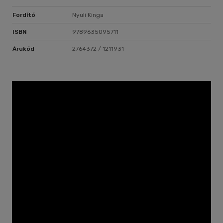
Fordító
Nyuli Kinga
ISBN
9789635095711
Árukód
2764372 / 1211931