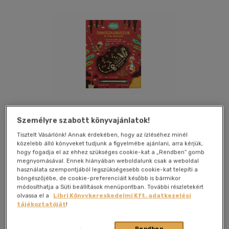
Személyre szabott könyvajánlatok!
Kívánságlistához adom
Megosztom
Tisztelt Vásárlónk! Annak érdekében, hogy az ízléséhez minél
közelebb álló könyveket tudjunk a figyelmébe ajánlani, arra kérjük,
hogy fogadja el az ehhez szükséges cookie-kat a „Rendben” gomb
megnyomásával. Ennek hiányában weboldalunk csak a weboldal
Scolar Kiadó Kft.
|
2022
|
magyar nyelvű
|
lapozó
|
26 oldal
használata szempontjából legszükségesebb cookie-kat telepíti a
böngészőjébe, de cookie-preferenciáit később is bármikor
módosíthatja a Süti beállítások menüpontban. További részletekért
Sok millió évvel ezelőtt a dinoszauruszok uralták a Földet -
olvassa el a
Libri Könyvkereskedelmi Kft. adatkezelési
akadtak közöttük kicsik és nagyok, pikkelyesek és tüskések,
tájékoztatóját
!
szelídek és lomhák, illetve vadak és gyorsak is. A
dinoszauruszok a hüllők közé tartoztak. Nagyjából 233 millió
Rendben