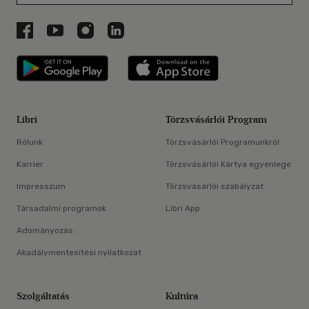
Libri a Facebookon
Libri a Youtube-on
Libri az Instagramon
Libri a LinkedInen
Libri applikáció Szerezd meg: Google P
Libri applikáció 
Libri
Törzsvásárlói Program
Rólunk
Törzsvásárlói Programunkról
Karrier
Törzsvásárlói Kártya egyenlege
Impresszum
Törzsvásárlói szabályzat
Társadalmi programok
Libri App
Adományozás
Akadálymentesítési nyilatkozat
Szolgáltatás
Kultúra