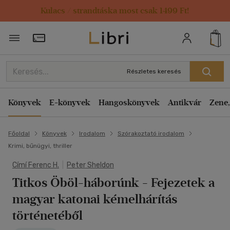
Kulacs / strandtáska most csak 1499 Ft!
Törzsvásárlói Kártya adatai
Részletes keresés
Könyvek
E-könyvek
Hangoskönyvek
Antikvár
Zene,
Főoldal
Könyvek
Irodalom
Szórakoztató irodalom
Krimi, bűnügyi, thriller
Címí Ferenc H.
|
Peter Sheldon
Titkos Öböl-háborúnk
- Fejezetek a
magyar katonai kémelhárítás
történetéből