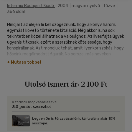
Intermix Budapest Kiadó
|
2004
|
magyar nyelvű
|
fűzve
|
366 oldal
Mindjárt az elején le kell szögeznünk, hogy a könyv három,
egymást követő története kitaláció. Még akkor is, ha sok
tekintetben közel állhatnak a valósághoz. Az ilyesfajta ügyek
ugyanis titkosak, ezért a szerzőknek kötelessége, hogy
konspiráljanak. Azt mondjuk tehát, amit ilyenkor szokás, hogy
hőseink megálmodott figurák. No persze, más neveken
hasonló személyiségek azért létezhetnek, mint ahogy a
+ Mutass többet
történetben szereplő kémelhárítási akciók is
megtörténhettek, csak másként. Kötetünk az Öbölháborü, a
Sivatagi Vihar hadművelet előtti időszaktól az újabb, Irak
Utolsó ismert ár:
2 100 Ft
elleni háború végéig követi az ennek hátterében zajló,
Magyarországot is érintő titkosszolgálati és katonai
kémelhárítási akciókat. Fogalmazhatnánk úgy is: három ilyen
műveletbe keveredtünk bele. Ezek álcázott bemutatása
A termék megvásárlásával
210 pontot szerezhet
lehetőséget ad arra is, hogy bemutassuk azt a gyors
fejlődést, ami végbement az elhárítók munkája során.
Legyen Ön is törzsvásárlónk, kártyájára akár 10%
visszajár.