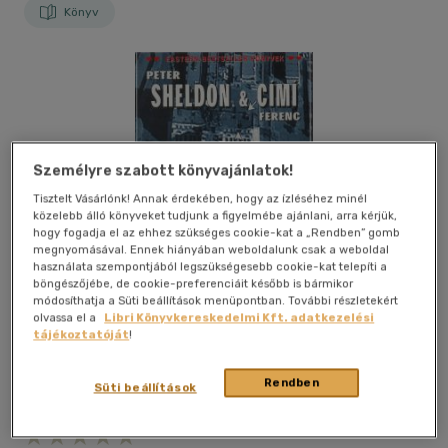
Könyv
Személyre szabott könyvajánlatok!
Tisztelt Vásárlónk! Annak érdekében, hogy az ízléséhez minél
közelebb álló könyveket tudjunk a figyelmébe ajánlani, arra kérjük,
hogy fogadja el az ehhez szükséges cookie-kat a „Rendben” gomb
megnyomásával. Ennek hiányában weboldalunk csak a weboldal
használata szempontjából legszükségesebb cookie-kat telepíti a
böngészőjébe, de cookie-preferenciáit később is bármikor
módosíthatja a Süti beállítások menüpontban. További részletekért
olvassa el a
Libri Könyvkereskedelmi Kft. adatkezelési
tájékoztatóját
!
Rendben
Süti beállítások
Kívánságlistához adom
Megosztom