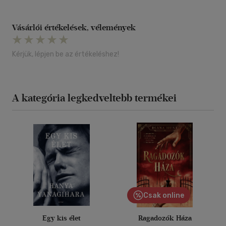
Vásárlói értékelések, vélemények
Kérjük, lépjen be az értékeléshez!
A kategória legkedveltebb termékei
Csak online
Egy kis élet
Ragadozók Háza