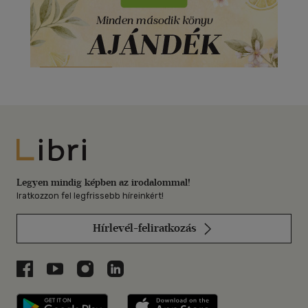
Libri
Legyen mindig képben az irodalommal!
Iratkozzon fel legfrissebb híreinkért!
Hírlevél-feliratkozás
Libri a Facebookon
Libri a Youtube-on
Libri az Instagramon
Libri a LinkedInen
Libri applikáció Szerezd meg: Google P
Libri applikáció 