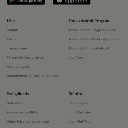
Libri
Törzsvásárlói Program
Rólunk
Törzsvásárlói Programunkról
Karrier
Törzsvásárlói Kártya egyenlege
Impresszum
Törzsvásárlói szabályzat
Társadalmi programok
Libri App
Adományozás
Akadálymentesítési nyilatkozat
Szolgáltatás
Kultúra
Boltkereső
Események
Fizetés és szállítás
Libri Magazin
Ajándékkártya egyenlege
Libri Mini Polc