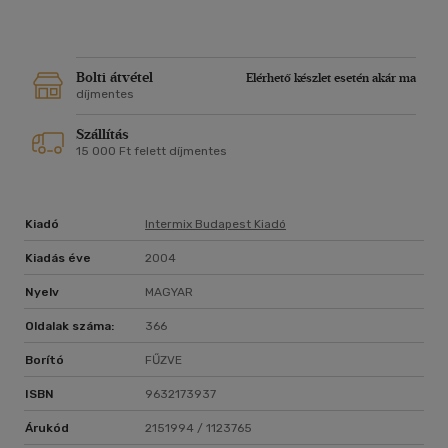
Bolti átvétel
Elérhető készlet esetén akár ma
díjmentes
Szállítás
15 000 Ft felett díjmentes
Kiadó
Intermix Budapest Kiadó
Kiadás éve
2004
Nyelv
MAGYAR
Oldalak száma:
366
Borító
FŰZVE
ISBN
9632173937
Árukód
2151994 / 1123765