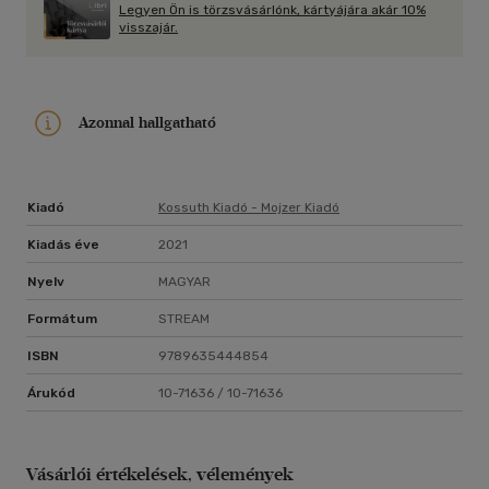
Legyen Ön is törzsvásárlónk, kártyájára akár 10%
visszajár.
Azonnal hallgatható
Kiadó
Kossuth Kiadó - Mojzer Kiadó
Kiadás éve
2021
Nyelv
MAGYAR
Formátum
STREAM
ISBN
9789635444854
Árukód
10-71636 / 10-71636
Vásárlói értékelések, vélemények