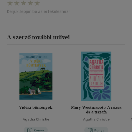
Kérjük, lépjen be az értékeléshez!
A szerző további művei
Vidéki bűntények
Mary Westmacott: A rózsa
és a tiszafa
Agatha Christie
Agatha Christie
Könyv
Könyv