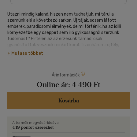
Utazni mindig kaland, hiszen nem tudhatjuk, mi tárul a
szemünk elé a következő sarkon. Új tájak, sosem látott
emberek, paradicsomi élmények, de mi történik, ha az idilli
környezetbe egy cseppet sem illő gyilkosságról szerzünk
tudomást? Hirtelen az az érzésünk támad, csak
gyanúsítottak vesznek minket körül. Tizenhárom rejtély,
tizenhárom vérbeli Agatha Christie történet.
+ Mutass többet
Árinformációk
Online ár:
4 490 Ft
Kosárba
A termék megvásárlásával
449 pontot szerezhet