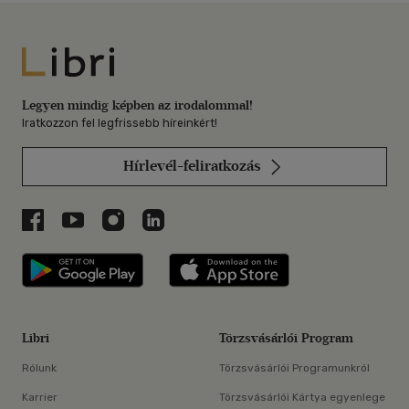
Libri
Legyen mindig képben az irodalommal!
Iratkozzon fel legfrissebb híreinkért!
Hírlevél-feliratkozás
Libri a Facebookon
Libri a Youtube-on
Libri az Instagramon
Libri a LinkedInen
Libri applikáció Szerezd meg: Google P
Libri applikáció 
Libri
Törzsvásárlói Program
Rólunk
Törzsvásárlói Programunkról
Karrier
Törzsvásárlói Kártya egyenlege