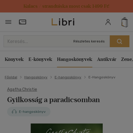
Kulacs / strandtáska most csak 1499 Ft!
Törzsvásárlói Kártya adatai
Részletes keresés
Könyvek
E-könyvek
Hangoskönyvek
Antikvár
Zene,
Főoldal
Hangoskönyv
E-hangoskönyv
E-Hangoskönyv
Agatha Christie
Gyilkosság a paradicsomban
E-hangoskönyv