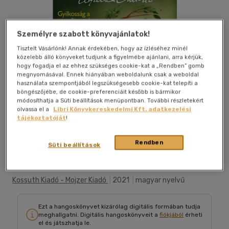
Személyre szabott könyvajánlatok!
Tisztelt Vásárlónk! Annak érdekében, hogy az ízléséhez minél
közelebb álló könyveket tudjunk a figyelmébe ajánlani, arra kérjük,
hogy fogadja el az ehhez szükséges cookie-kat a „Rendben” gomb
megnyomásával. Ennek hiányában weboldalunk csak a weboldal
használata szempontjából legszükségesebb cookie-kat telepíti a
böngészőjébe, de cookie-preferenciáit később is bármikor
módosíthatja a Süti beállítások menüpontban. További részletekért
olvassa el a
Libri Könyvkereskedelmi Kft. adatkezelési
tájékoztatóját
!
Rendben
Belehallgatok
Kívánságlistához adom
Megosztom
Süti beállítások
Kossuth Kiadó - Mojzer Kiadó
|
2021
|
magyar nyelvű
Ezt a hangoskönyvet kizárólag digitális formában tudja
meghallgatni. Digitális hangoskönyveit a
fiókjából
érheti
el és játszhatja le.