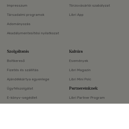
Impresszum
Törzsvásárlói szabályzat
Társadalmi programok
Libri App
Adományozás
Akadálymentesítési nyilatkozat
Szolgáltatás
Kultúra
Boltkereső
Események
Fizetés és szállítás
Libri Magazin
Ajándékkártya egyenlege
Libri Mini Polc
Partnereinknek
Ügyfélszolgálat
E-könyv-segédlet
Libri Partner Program
×
Elállási nyilatkozat
Médiaajánlat