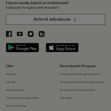
Legyen mindig képben az irodalommal!
Iratkozzon fel legfrissebb híreinkért!
Hírlevél-feliratkozás
Libri a Facebookon
Libri a Youtube-on
Libri az Instagramon
Libri a LinkedInen
Libri applikáció Szerezd meg: Google P
Libri applikáció 
Libri
Törzsvásárlói Program
Rólunk
Törzsvásárlói Programunkról
Karrier
Törzsvásárlói Kártya egyenlege
Impresszum
Törzsvásárlói szabályzat
Társadalmi programok
Libri App
Adományozás