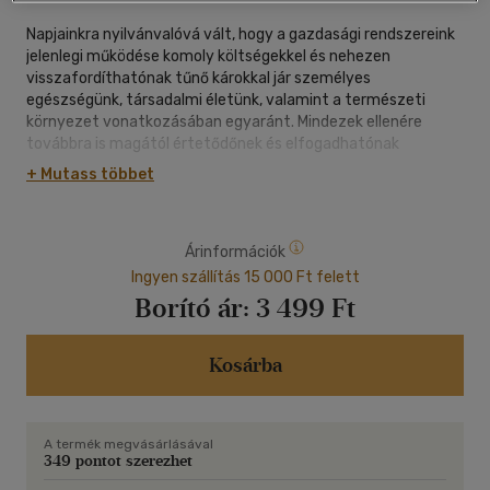
Napjainkra nyilvánvalóvá vált, hogy a gazdasági rendszereink
jelenlegi működése komoly költségekkel és nehezen
visszafordíthatónak tűnő károkkal jár személyes
egészségünk, társadalmi életünk, valamint a természeti
környezet vonatkozásában egyaránt. Mindezek ellenére
továbbra is magától értetődőnek és elfogadhatónak
tekintjük a folyamatos növekedési és profitmaximalizálási
+ Mutass többet
kényszert, a versenyt, az egyenlőtlenségeket vagy éppen a
hatalom különböző formáinak túlzott koncentrációját.
Árinformációk
Christian Felber, a potsdami Institute for Advanced
Sustainability Studies (IASS) közgazdász kutatója szerint
Ingyen szállítás 15 000 Ft felett
ugyanakkor létezik jobb alternatíva. Könyvében egy teljesen
Borító ár:
3 499 Ft
új víziót, egy konzisztens és teljes értékű alternatív modellt
vázol fel a gazdaság működésére vonatkozóan, amelyhez
gyakorlatias és részletes útmutatót is ad. Egy olyan ember-
Kosárba
és együttműködésközpontú megközelítéssel ismertet meg
minket, amely támogatja az emberi fejlődést, képes
helyrehozni a környezeti károkat, illetve a munkához és
A termék megvásárlásával
pénzhez történő viszonyulásunk teljes újraértékelésére
349 pontot szerezhet
késztet.