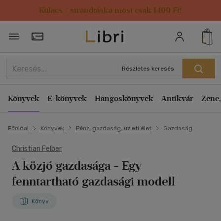
Kulacs / strandtáska most csak 1499 Ft!
Törzsvásárlói Kártya adatai
Részletes keresés
Könyvek
E-könyvek
Hangoskönyvek
Antikvár
Zene,
Főoldal
Könyvek
Pénz, gazdaság, üzleti élet
Gazdaság
Christian Felber
A közjó gazdasága
- Egy
fenntartható gazdasági modell
Könyv