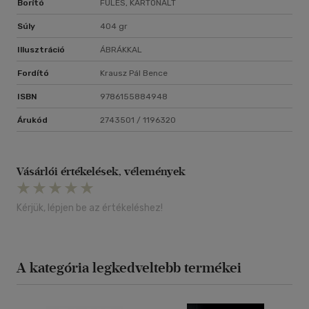
Borító
FÜLES, KARTONÁLT
Súly
404 gr
Illusztráció
ÁBRÁKKAL
Fordító
Krausz Pál Bence
ISBN
9786155884948
Árukód
2743501 / 1196320
Vásárlói értékelések, vélemények
Kérjük, lépjen be az értékeléshez!
A kategória legkedveltebb termékei