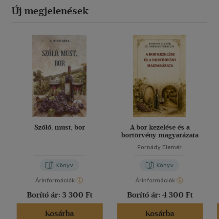
Új megjelenések
Szőlő, must, bor
A bor kezelése és a
bortörvény magyarázata
Fornády Elemér
Könyv
Könyv
Árinformációk
Árinformációk
Borító ár:
3 300 Ft
Borító ár:
4 300 Ft
Kosárba
Kosárba