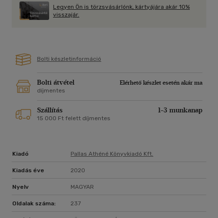
Legyen Ön is törzsvásárlónk, kártyájára akár 10%
A helyenként merésznek és radikálisnak tűnő, ugyanakkor a
visszajár.
realitásokat is figyelembe vevő vízió nem kevesebbre
vállalkozik, minthogy újrarajzolja a gazdaság működéséről
alkotott képünket, továbbá kiindulási alapot és belépési
lehetőségeket ad egy teljesen új, emberközeli gazdasági
Bolti készletinformáció
rendszer kidolgozásához és megvalósításához.
Bolti átvétel
Elérhető készlet esetén akár ma
díjmentes
Szállítás
1-3 munkanap
15 000 Ft felett díjmentes
Kiadó
Pallas Athéné Könyvkiadó Kft.
Kiadás éve
2020
Nyelv
MAGYAR
Oldalak száma:
237