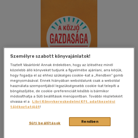
Személyre szabott könyvajánlatok!
Tisztelt Vásárlónk! Annak érdekében, hogy az ízléséhez minél
közelebb álló könyveket tudjunk a figyelmébe ajánlani, arra kérjük,
hogy fogadja el az ehhez szükséges cookie-kat a „Rendben” gomb
megnyomásával. Ennek hiányában weboldalunk csak a weboldal
használata szempontjából legszükségesebb cookie-kat telepíti a
böngészőjébe, de cookie-preferenciáit később is bármikor
módosíthatja a Süti beállítások menüpontban. További részletekért
olvassa el a
Libri Könyvkereskedelmi Kft. adatkezelési
Beleolvasok
Kívánságlistához adom
Megosztom
tájékoztatóját
!
Rendben
Süti beállítások
Pallas Athéné Könyvkiadó Kft.
|
2020
|
magyar nyelvű
|
füles,
kartonált
|
237 oldal