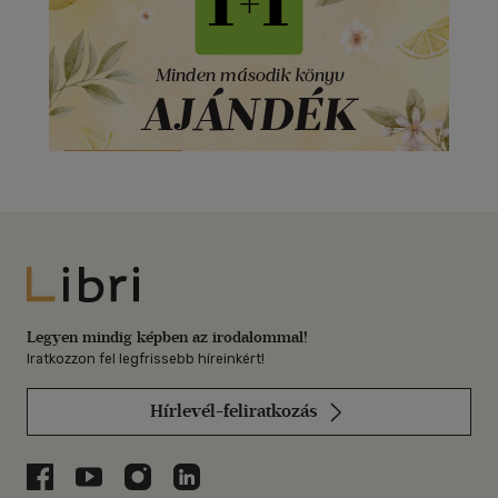
Libri
Legyen mindig képben az irodalommal!
Iratkozzon fel legfrissebb híreinkért!
Hírlevél-feliratkozás
Libri a Facebookon
Libri a Youtube-on
Libri az Instagramon
Libri a LinkedInen