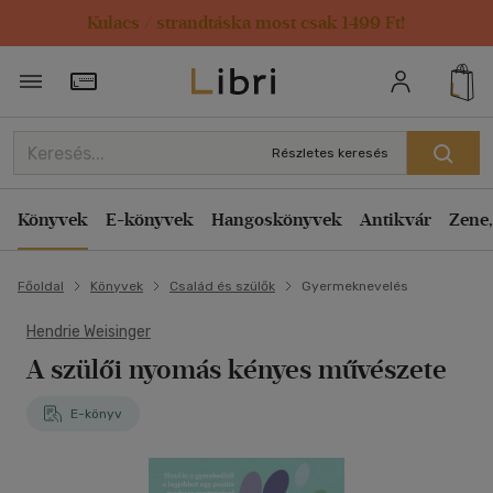
Kulacs / strandtáska most csak 1499 Ft!
Törzsvásárlói Kártya adatai
Részletes keresés
Könyvek
E-könyvek
Hangoskönyvek
Antikvár
Zene,
Főoldal
Könyvek
Család és szülők
Gyermeknevelés
Hendrie Weisinger
A szülői nyomás kényes művészete
E-könyv