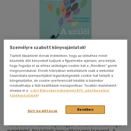
Személyre szabott könyvajánlatok!
Tisztelt Vásárlónk! Annak érdekében, hogy az ízléséhez minél
közelebb álló könyveket tudjunk a figyelmébe ajánlani, arra kérjük,
hogy fogadja el az ehhez szükséges cookie-kat a „Rendben” gomb
megnyomásával. Ennek hiányában weboldalunk csak a weboldal
használata szempontjából legszükségesebb cookie-kat telepíti a
böngészőjébe, de cookie-preferenciáit később is bármikor
módosíthatja a Süti beállítások menüpontban. További részletekért
olvassa el a
Libri Könyvkereskedelmi Kft. adatkezelési
Beleolvasok
Kívánságlistához adom
Megosztom
tájékoztatóját
!
Rendben
Süti beállítások
Park Könyvkiadó
|
2023
|
magyar nyelvű
"Könyvünk nem abban segít, hogyan változtathatnád meg a
gyerekeidet. Arra bátorít, hogy változz meg te magad... A