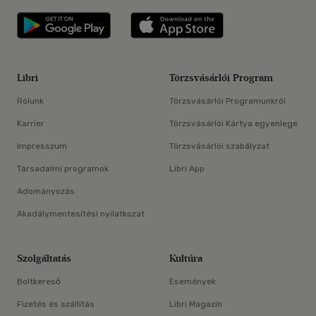
Libri applikáció Szerezd meg: Google P
Libri applikáció 
Libri
Törzsvásárlói Program
Rólunk
Törzsvásárlói Programunkról
Karrier
Törzsvásárlói Kártya egyenlege
Impresszum
Törzsvásárlói szabályzat
Társadalmi programok
Libri App
Adományozás
Akadálymentesítési nyilatkozat
Szolgáltatás
Kultúra
Boltkereső
Események
Fizetés és szállítás
Libri Magazin