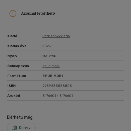
mint nap borotvaélen." - Chad Beguelin, a The Prom - A
végzős bál társszerzője
Azonnal letölthető
Kiadó
Park Könyvkiadó
Kiadás éve
2023
Nyelv
MAGYAR
Belelapozás
epub
mobi
Formátum
EPUB
MOBI
ISBN
9789633558805
Árukód
3-76601 / 3-76601
Elérhető még:
Könyv