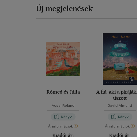
Új megjelenések
Rómeó és Júlia
A fiú, aki a pirájá
úszott
Acsai Roland
David Almond
Könyv
Könyv
Árinformációk
Árinformációk
Kiadói ár:
Kiadói ár: