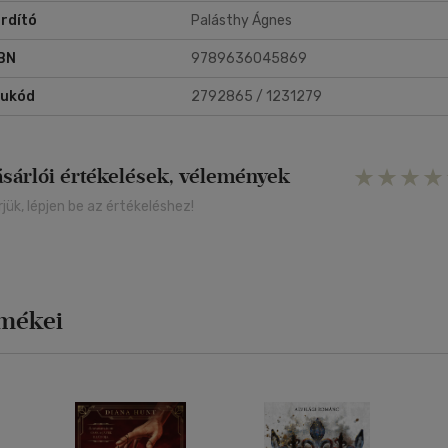
gjobban szeret.
rdító
Palásthy Ágnes
olyamatosan nevettem, kivéve azokat a részeket, amikor sírtam.
BN
9789636045869
therine Newman varázslatos módon emlékeztet bennünket az élet
gannyi ránk váró csodájára." Ann Patchett
rukód
2792865 / 1231279
ásárlói értékelések, vélemények
rjük, lépjen be az értékeléshez!
rmékei