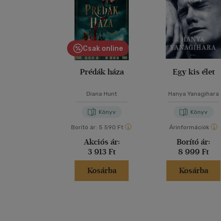
Csak online
Prédák háza
Egy kis élet
Diana Hunt
Hanya Yanagihara
Könyv
Könyv
Borító ár:
5 590 Ft
Árinformációk
Akciós ár:
Borító ár:
3 913 Ft
8 999 Ft
Kosárba
Kosárba