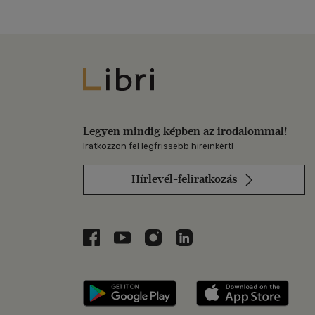
Libri
Legyen mindig képben az irodalommal!
Iratkozzon fel legfrissebb híreinkért!
Hírlevél-feliratkozás
Libri a Facebookon
Libri a Youtube-on
Libri az Instagramon
Libri a LinkedInen
Libri applikáció Szerezd m
Libri