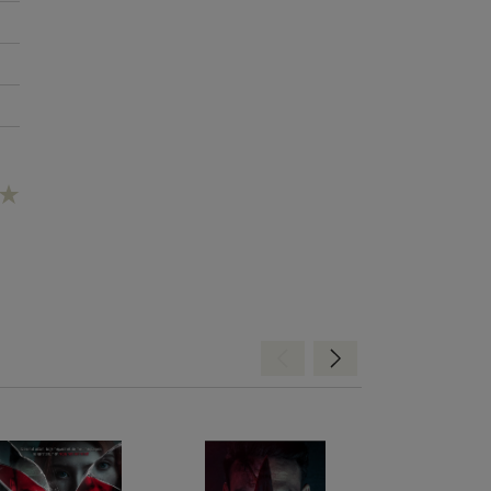
Hátra
Előre