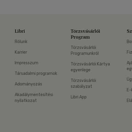
Libri
Törzsvásárlói
Sz
Program
Rólunk
Bo
Törzsvásárlói
Karrier
Fi
Programunkról
Impresszum
Aj
Törzsvásárlói Kártya
eg
egyenlege
Társadalmi programok
Üg
Törzsvásárlói
Adományozás
szabályzat
E-
Akadálymentesítési
Libri App
nyilatkozat
El
eg: Google Play
 applikáció Letölthető az App Store-ból