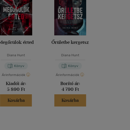
Megőrülök érted
Őrületbe kergetsz
A barát
Diana Hunt
Diana Hunt
Fredrik Ba
Könyv
Könyv
Kön
Árinformációk
Árinformációk
Árinformáci
Kiadói ár:
Borító ár:
Kiadói 
5 890 Ft
4 790 Ft
6 290 
Kosárba
Kosárba
Kosár