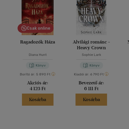
Csak online
Ragadozók Háza
Alvilági románc -
Heavy Crown
Diana Hunt
Sophie Lark
Könyv
Könyv
Borító ár:
5 890 Ft
Kiadói ár:
6 790 Ft
Akciós ár:
Bevezető ár:
4 123 Ft
6 111 Ft
Kosárba
Kosárba