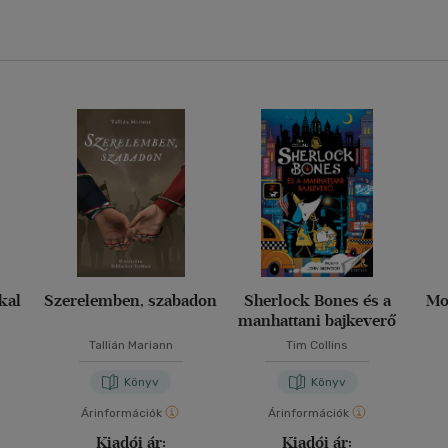
kkal
Szerelemben, szabadon
Sherlock Bones és a
Mo
manhattani bajkeverő
Tallián Mariann
Tim Collins
Könyv
Könyv
Árinformációk
Árinformációk
Kiadói ár:
Kiadói ár: