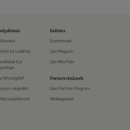
olgáltatás
Kultúra
ltkereső
Események
zetés és szállítás
Libri Magazin
ándékkártya
Libri Mini Polc
yenlege
Partnereinknek
yfélszolgálat
könyv-segédlet
Libri Partner Program
állási nyilatkozat
Médiaajánlat