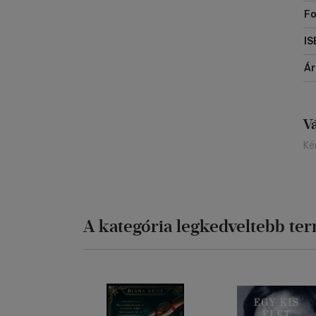
le
Fo
"F
IS
Ca
me
Á
V
Ké
A kategória legkedveltebb te