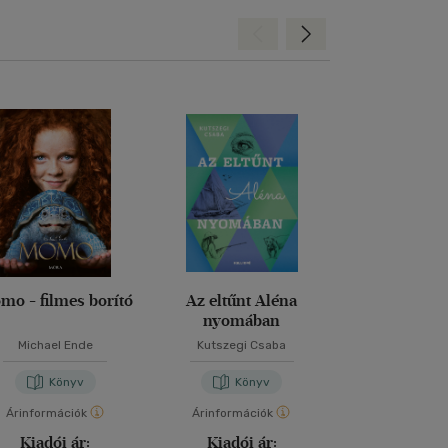
Hátra
Előre
mo - filmes borító
Az eltűnt Aléna
Tamás úrfi k
nyomában
Michael Ende
Kutszegi Csaba
Mark Twa
Könyv
Könyv
Kön
Árinformációk
Árinformációk
Árinformáci
Kiadói ár:
Kiadói ár:
Kiadói 