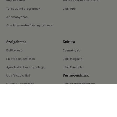
Impresszum
Törzsvásárlói szabályzat
Társadalmi programok
Libri App
Adományozás
Akadálymentesítési nyilatkozat
Szolgáltatás
Kultúra
Boltkereső
Események
Fizetés és szállítás
Libri Magazin
Ajándékkártya egyenlege
Libri Mini Polc
Partnereinknek
Ügyfélszolgálat
E-könyv-segédlet
Libri Partner Program
×
Elállási nyilatkozat
Médiaajánlat
ÁSZF
Adatvédelem
Oldaltérkép
Süti beállítások