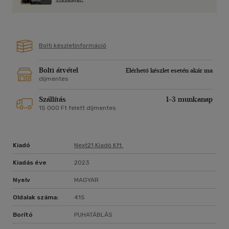
"Nagyszerű olvasmány - egyszerűen briliáns!" Steph
McGovern, a Packed Lunch műsorvezetője
Bolti készletinformáció
"Napsütötte, elbűvölő történet, igazi kikapcsolódás." Cressida
McLaughlin
Bolti átvétel
Elérhető készlet esetén akár ma
"Szenvedélyes nyári történet. Képtelen voltam letenni." Alex
díjmentes
Brown, bestsellerszerző, a Secret of Orchard Cottage írója
Szállítás
1-3 munkanap
"Különleges mese az elvesztett és megtalált szerelemről, teli
15 000 Ft felett díjmentes
izgalmas karakterekkel és romantikus helyszínekkel.
Tökéletes nyári olvasmány." Judy Murray
Kiadó
Next21 Kiadó Kft.
Carol Kirkwood első regénye, a Hotel on the Riviera Sunday
Times bestseller lett. Ez a második könyve.
Kiadás éve
2023
Nyelv
MAGYAR
Oldalak száma:
415
Borító
PUHATÁBLÁS