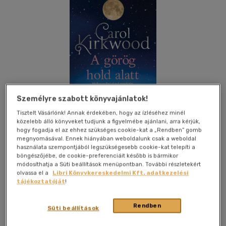
Személyre szabott könyvajánlatok!
Tisztelt Vásárlónk! Annak érdekében, hogy az ízléséhez minél
közelebb álló könyveket tudjunk a figyelmébe ajánlani, arra kérjük,
hogy fogadja el az ehhez szükséges cookie-kat a „Rendben” gomb
megnyomásával. Ennek hiányában weboldalunk csak a weboldal
használata szempontjából legszükségesebb cookie-kat telepíti a
böngészőjébe, de cookie-preferenciáit később is bármikor
Kívánságlistához adom
Megosztom
módosíthatja a Süti beállítások menüpontban. További részletekért
olvassa el a
Libri Könyvkereskedelmi Kft. adatkezelési
tájékoztatóját
!
Next21 Kiadó Kft.
|
2023
|
magyar nyelvű
|
puhatáblás
|
415
oldal
Rendben
Süti beállítások
"Imádtam! Sistergő feszültség, titkok és szenvedély. Muszáj