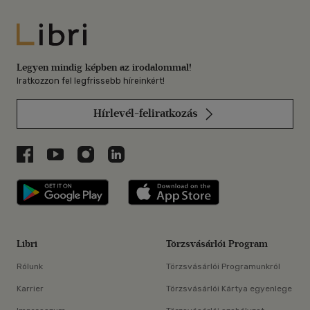
Libri
Legyen mindig képben az irodalommal!
Iratkozzon fel legfrissebb híreinkért!
Hírlevél-feliratkozás
Libri a Facebookon
Libri a Youtube-on
Libri az Instagramon
Libri a LinkedInen
Libri applikáció Szerezd meg: Google P
Libri applikáció 
Libri
Törzsvásárlói Program
Rólunk
Törzsvásárlói Programunkról
Karrier
Törzsvásárlói Kártya egyenlege