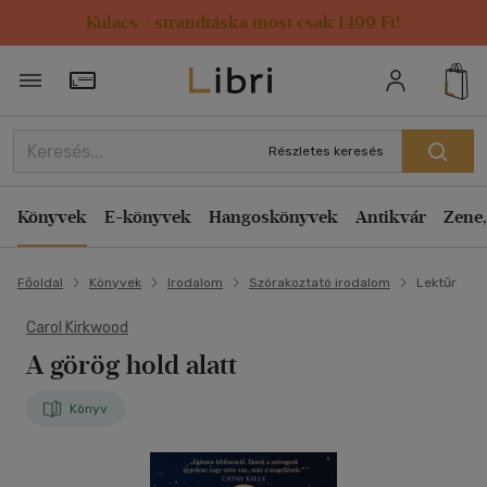
Kulacs / strandtáska most csak 1499 Ft!
Törzsvásárlói Kártya adatai
Részletes keresés
Könyvek
E-könyvek
Hangoskönyvek
Antikvár
Zene,
Főoldal
Könyvek
Irodalom
Szórakoztató irodalom
Lektűr
Carol Kirkwood
A görög hold alatt
Könyv