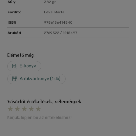
Súly
382 gr
Fordító
Lévai Márta
ISBN
9786156414540
Árukód
2769522 / 1215497
Elérhető még:
E-könyv
Antikvár könyv (1 db)
Vásárlói értékelések, vélemények
Kérjük, lépjen be az értékeléshez!