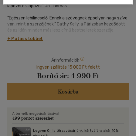
lapozni és lapozni." Jo Thomas
"Egészen lebilincselő. Ennek a szövegnek éppolyan nagy szíve
van, mint a szerzőjének." Cathy Kelly, a Párizsban kezdődött
és az Idén minden más lesz című bestsellerek szerzője
+ Mutass többet
Hollywoodból el tud menekülni. A múltjától is el tud?
Shauna Jackson A-kategóriás filmsztár, az élete tökéletes.
Árinformációk
Hírnév, vagyon, házasság. Legalábbis látszólag tökéletes
minden.
Ingyen szállítás 15 000 Ft felett
Borító ár:
4 990 Ft
Amikor botrányba keveredik, Shaunának oda kell visszatérnie,
ahol húsz évvel ezelőtt megváltozott az élete, egy idilli görög
szigetre.
Kosárba
Ithos újra megigézi, és előtörnek keserédes emlékei arról a régi
nyárról, egy férfiról, akit nem tudott feledni, és egy rég
A termék megvásárlásával
eltemetett titokról.
499 pontot szerezhet
Vajon megragadja az esélyt Shauna, hogy szembenézzen a
Legyen Ön is törzsvásárlónk, kártyájára akár 10%
múlttal?
visszajár.