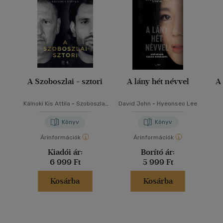
A Szoboszlai - sztori
A lány hét névvel
A
Kálnoki Kis Attila
-
Szoboszlai
David John
-
Hyeonseo Lee
Zsolt
Könyv
Könyv
Árinformációk
Árinformációk
Kiadói ár:
Borító ár:
6 999 Ft
5 999 Ft
Kosárba
Kosárba