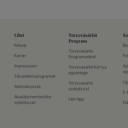
Libri
Törzsvásárlói
Sz
Program
Rólunk
Bo
Törzsvásárlói
Karrier
Fi
Programunkról
Impresszum
Aj
Törzsvásárlói Kártya
eg
egyenlege
Társadalmi programok
Üg
Törzsvásárlói
Adományozás
szabályzat
E-
Akadálymentesítési
Libri App
nyilatkozat
El
eg: Google Play
 applikáció Letölthető az App Store-ból