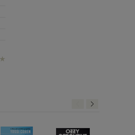
n.
oz,
Hátra
Előre