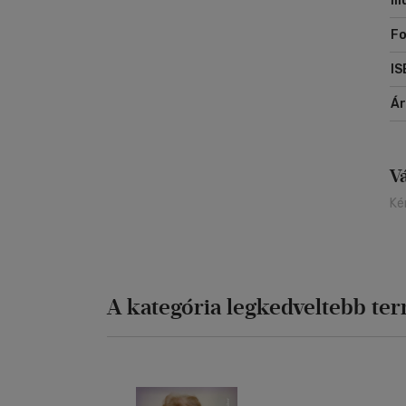
Il
ga
sz
Fo
Ca
Ny
IS
ez
té
Á
és
új
V
Ké
A kategória legkedveltebb te