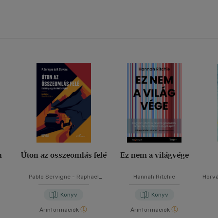
n
Úton az összeomlás felé
Ez nem a világvége
Pablo Servigne
-
Raphael
Hannah Ritchie
Horv
Stevens
Könyv
Könyv
Árinformációk
Árinformációk