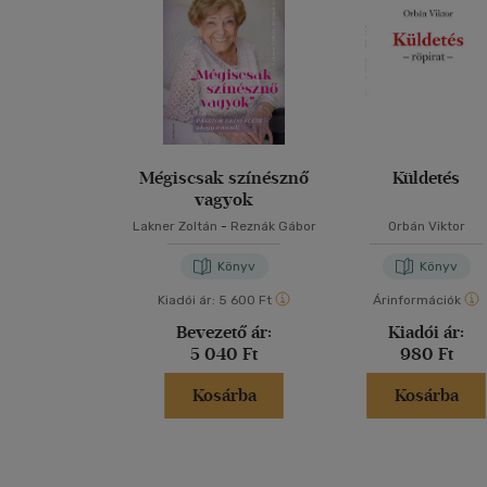
Mégiscsak színésznő
Küldetés
vagyok
Lakner Zoltán
-
Reznák Gábor
Orbán Viktor
Könyv
Könyv
Kiadói ár:
5 600 Ft
Árinformációk
Bevezető ár:
Kiadói ár:
5 040 Ft
980 Ft
Kosárba
Kosárba