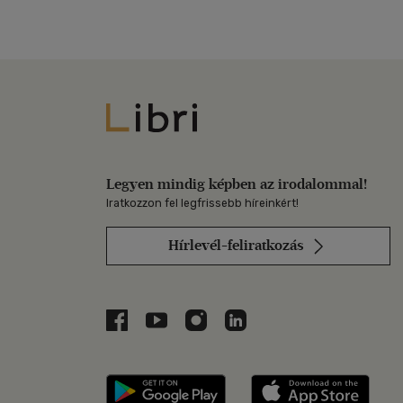
Libri
Legyen mindig képben az irodalommal!
Iratkozzon fel legfrissebb híreinkért!
Hírlevél-feliratkozás
Libri a Facebookon
Libri a Youtube-on
Libri az Instagramon
Libri a LinkedInen
Libri applikáció Szerezd m
Libri