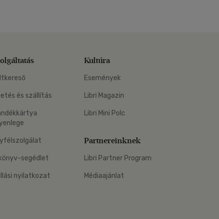
olgáltatás
Kultúra
ltkereső
Események
zetés és szállítás
Libri Magazin
ándékkártya
Libri Mini Polc
yenlege
Partnereinknek
yfélszolgálat
könyv-segédlet
Libri Partner Program
állási nyilatkozat
Médiaajánlat