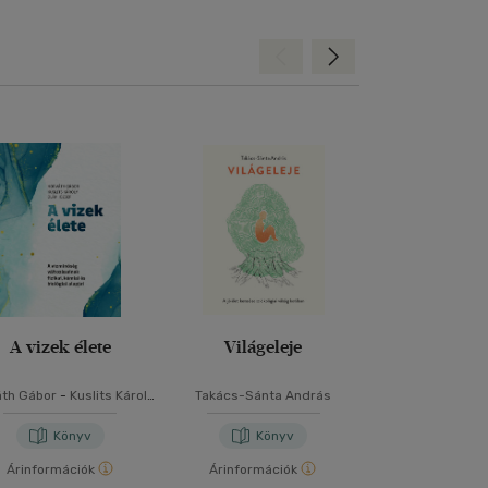
Hátra
Előre
A vizek élete
Világeleje
Más-vil
áth Gábor
-
Kuslits Károly
Takács-Sánta András
Thomas Hal
-
Oláh József
Könyv
Könyv
Kön
Árinformációk
Árinformációk
Árinformáci