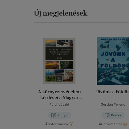
Új megjelenések
A környezetvédelem
Jövőnk a Földö
kérdései a Magyar
Honvédségben
Földi László
Jordán Ferenc
Könyv
Könyv
Árinformációk
Árinformációk