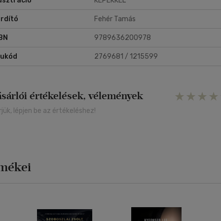
lusztráció
KÉPEKKEL
zdagon illusztrált kiadvány kihagyhatatlan mű minden ABBA-rajongó
ámára.
rdító
Fehér Tamás
rl Magnus Palmot a világ vezető ABBA-historikusaként tartják számo
olc ABBA-könyv fűződik a nevéhez szerzőként vagy társszerzőként,
BN
9789636200978
ek mellett társproducere volt számos, a zenekarral foglalkozó
véműsornak, hozzájárult a stockholmi ABBA-múzeum megalapításáh
rukód
2769681 / 1215599
 tanácsadóként segítette a Polar Musicot az ABBA muzsikájának
rakiadásakor.
ásárlói értékelések, vélemények
rjük, lépjen be az értékeléshez!
rmékei