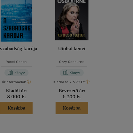
 szabadság kardja
Utolsó kenet
A baler
Yossi Cohen
Ozzy Osbourne
Edith Eva 
Könyv
Könyv
Kön
Árinformációk
Kiadói ár:
6 999 Ft
Árinformáci
Kiadói ár:
Bevezető ár:
Borító 
8 990 Ft
6 299 Ft
4 999 
Kosárba
Kosárba
Kosár