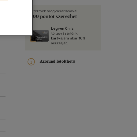
Kártya
Vallás, mitológia
m
ső
Képeslap
A termék megvásárlásával
399 pontot szerezhet
és Természet
yv
Naptár
ér
Legyen Ön is
k
Papír, írószer
törzsvásárlónk,
er
kártyájára akár 10%
ok
visszajár.
tó
Azonnal letölthető
n a