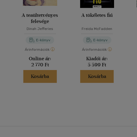
A teaültetvényes
A tökéletes fiú
felesége
Dinah Jefferies
Freida McFadden
E-könyv
E-könyv
Árinformációk
Árinformációk
Online ár:
Kiadói ár:
2 770 Ft
5 599 Ft
Kosárba
Kosárba