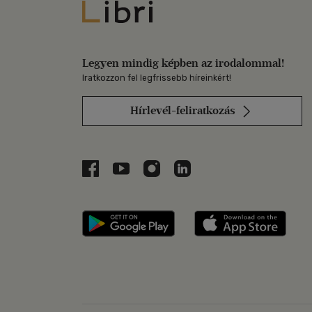
Libri
Legyen mindig képben az irodalommal!
Iratkozzon fel legfrissebb híreinkért!
Hírlevél-feliratkozás
Libri a Facebookon
Libri a Youtube-on
Libri az Instagramon
Libri a LinkedInen
Libri applikáció Szerezd m
Libri