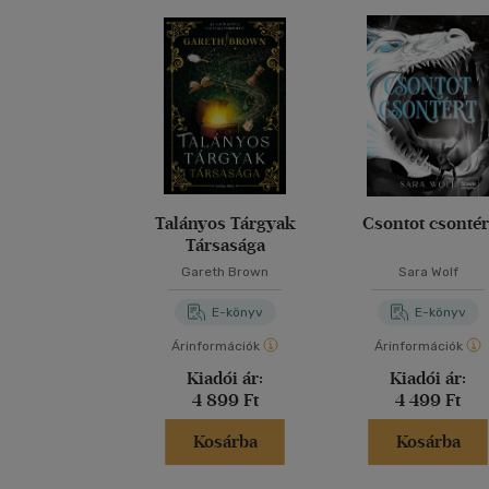
Talányos Tárgyak
Csontot csontér
Társasága
Gareth Brown
Sara Wolf
E-könyv
E-könyv
Árinformációk
Árinformációk
Kiadói ár:
Kiadói ár:
4 899 Ft
4 499 Ft
Kosárba
Kosárba