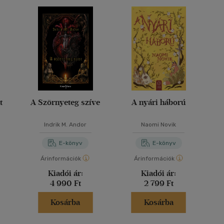
t
A Szörnyeteg szíve
A nyári háború
Indrik M. Andor
Naomi Novik
E-könyv
E-könyv
Árinformációk
Árinformációk
Kiadói ár:
Kiadói ár:
4 990 Ft
2 799 Ft
Kosárba
Kosárba