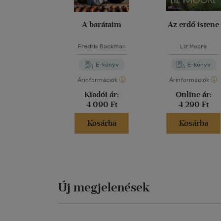
A barátaim
Az erdő istene
Fredrik Backman
Liz Moore
E-könyv
E-könyv
Árinformációk
Árinformációk
Kiadói ár:
Online ár:
4 090 Ft
4 290 Ft
Kosárba
Kosárba
Új megjelenések