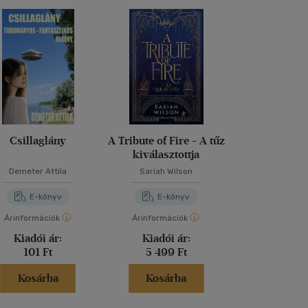
Csillaglány
A Tribute of Fire - A tűz
Dragon Cu
kiválasztottja
Sárkány
Demeter Attila
Sariah Wilson
Elise Ko
E-könyv
E-könyv
E-kö
Árinformációk
Árinformációk
Árinformáci
Kiadói ár:
Kiadói ár:
Kiadói 
101 Ft
5 499 Ft
6 490 
Kosárba
Kosárba
Kosár