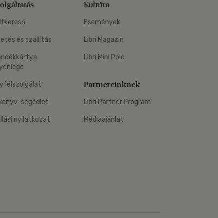
olgáltatás
Kultúra
ltkereső
Események
zetés és szállítás
Libri Magazin
ándékkártya
Libri Mini Polc
yenlege
Partnereinknek
yfélszolgálat
könyv-segédlet
Libri Partner Program
állási nyilatkozat
Médiaajánlat