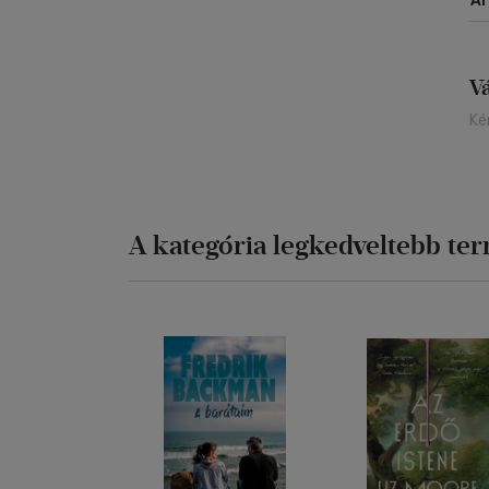
Á
V
Ké
A kategória legkedveltebb te