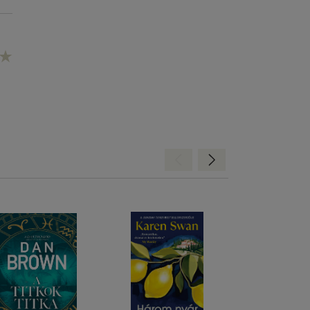
Hátra
Előre