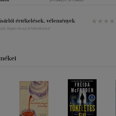
rukód
3-75433 / 3-75433
ásárlói értékelések, vélemények
rjük, lépjen be az értékeléshez!
rmékei