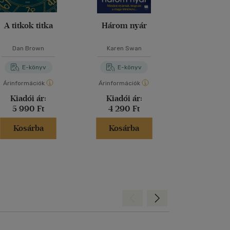
A titkok titka
Három nyár
Hazugs
Dan Brown
Karen Swan
Kimberly B
E-könyv
E-könyv
E-kö
Árinformációk
Árinformációk
Árinformáci
Kiadói ár:
Kiadói ár:
Online 
5 990 Ft
4 290 Ft
2 770 
Kosárba
Kosárba
Kosár
Hátra
Előre