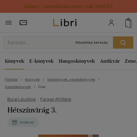
Kulacs / strandtáska most csak 1499 Ft!
Törzsvásárlói Kártya adatai
Részletes keresés
Könyvek
E-könyvek
Hangoskönyvek
Antikvár
Zene,
Főoldal
Könyvek
Tankönyvek, segédkönyvek
Segédkönyvek
Diák
Burai Lászlóné
|
Faragó Attiláné
Hétszínvirág 3.
Antikvár