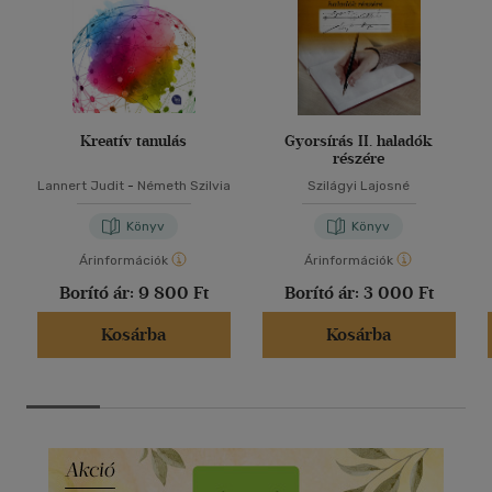
Kreatív tanulás
Gyorsírás II. haladók
részére
Lannert Judit
-
Németh Szilvia
Szilágyi Lajosné
Könyv
Könyv
Árinformációk
Árinformációk
Borító ár:
9 800 Ft
Borító ár:
3 000 Ft
Kosárba
Kosárba