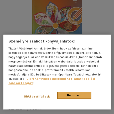
Személyre szabott könyvajánlatok!
Tisztelt Vásárlónk! Annak érdekében, hogy az ízléséhez minél
közelebb álló könyveket tudjunk a figyelmébe ajánlani, arra kérjük,
hogy fogadja el az ehhez szükséges cookie-kat a „Rendben” gomb
megnyomásával. Ennek hiányában weboldalunk csak a weboldal
használata szempontjából legszükségesebb cookie-kat telepíti a
böngészőjébe, de cookie-preferenciáit később is bármikor
módosíthatja a Süti beállítások menüpontban. További részletekért
olvassa el a
Libri Könyvkereskedelmi Kft. adatkezelési
tájékoztatóját
!
Kívánságlistához adom
Megosztom
Rendben
Süti beállítások
Eszterházy Károly Egyetem
|
2017
|
magyar nyelvű
|
irkafűzött
|
94 oldal