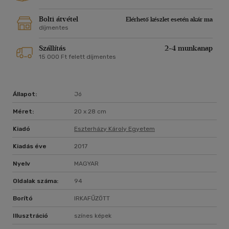
Bolti átvétel
Elérhető készlet esetén akár ma
díjmentes
Szállítás
2-4 munkanap
15 000 Ft felett díjmentes
Állapot:
Jó
Méret:
20 x 28 cm
Kiadó
Eszterházy Károly Egyetem
Kiadás éve
2017
Nyelv
MAGYAR
Oldalak száma:
94
Borító
IRKAFŰZÖTT
Illusztráció
színes képek