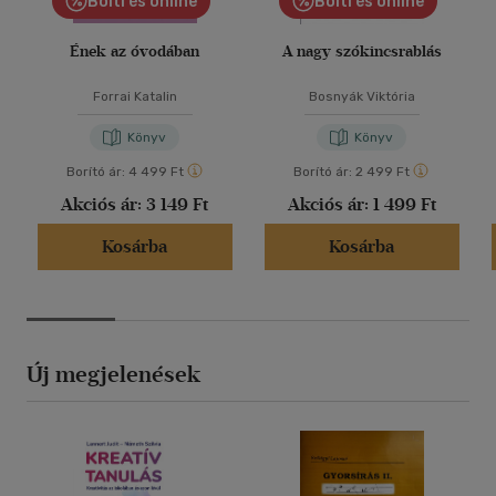
Bolti és online
Bolti és online
Ének az óvodában
A nagy szókincsrablás
Forrai Katalin
Bosnyák Viktória
Könyv
Könyv
Borító ár:
4 499 Ft
Borító ár:
2 499 Ft
Akciós ár:
3 149 Ft
Akciós ár:
1 499 Ft
Kosárba
Kosárba
Új megjelenések