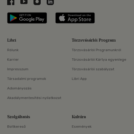
Libri a Facebookon
Libri a Youtube-on
Libri az Instagramon
Libri a LinkedInen
Libri applikáció Szerezd meg: Google P
Libri applikáció 
Libri
Törzsvásárlói Program
Rólunk
Törzsvásárlói Programunkról
Karrier
Törzsvásárlói Kártya egyenlege
Impresszum
Törzsvásárlói szabályzat
Társadalmi programok
Libri App
Adományozás
Akadálymentesítési nyilatkozat
Szolgáltatás
Kultúra
Boltkereső
Események