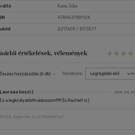
rdító
Kada Júlia
BN
9789631189124
rukód
2217609 / 1073577
ásárlói értékelések, vélemények
Rendezés:
Összes hozzászólás (6 db)
Lauraaa boszi:)
2011. 04. 27
Ez a legkirályabb!Imádoooom!!!!!! És Rachelt is:)
Kérjük, lépjen be az értékeléshez!