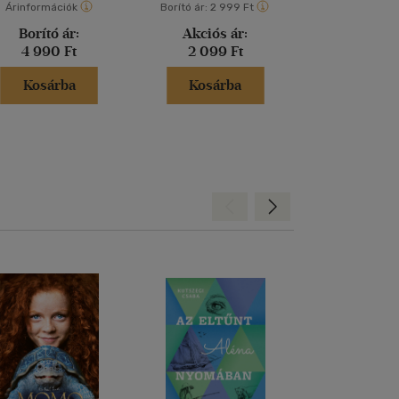
Árinformációk
Borító ár:
2 999 Ft
Borító ár:
2 99
Borító ár:
Akciós ár:
Akciós 
4 990 Ft
2 099 Ft
2 099 
Kosárba
Kosárba
Kosár
Hátra
Előre