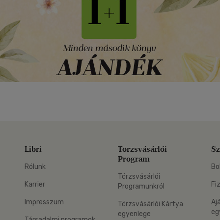
Libri
Törzsvásárlói
Sz
Program
Rólunk
Bo
Törzsvásárlói
Karrier
Fi
Programunkról
Impresszum
Aj
Törzsvásárlói Kártya
eg
egyenlege
Társadalmi programok