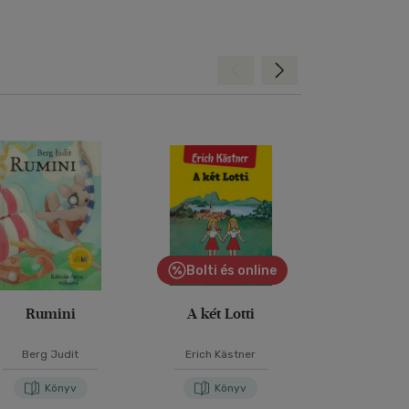
Hátra
Előre
Bolti és online
Bolti és
Rumini
A két Lotti
Abigé
Berg Judit
Erich Kästner
Szabó Ma
Könyv
Könyv
Kön