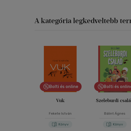
A kategória legkedveltebb te
Bolti és online
Bolti és onlin
Vuk
Szeleburdi csal
Fekete István
Bálint Ágnes
Könyv
Könyv