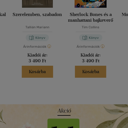
kkal
Szerelemben, szabadon
Sherlock Bones és a
Mo
manhattani bajkeverő
Tallián Mariann
Tim Collins
Könyv
Könyv
Árinformációk
Árinformációk
Kiadói ár:
Kiadói ár:
3 490 Ft
3 490 Ft
Kosárba
Kosárba