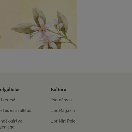
olgáltatás
Kultúra
ltkereső
Események
zetés és szállítás
Libri Magazin
ándékkártya
Libri Mini Polc
yenlege