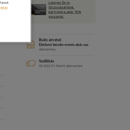
Kártya
Legyen Ön is
ítások
Vallás, mitológia
m
törzsvásárlónk,
lési
Képeslap
kártyájára akár 10%
l,
és Természet
visszajár.
yv
Naptár
és
k
Papír, írószer
ok
Bolti átvétel
Elérhető készlet esetén akár ma
díjmentes
Szállítás
15 000 Ft felett díjmentes