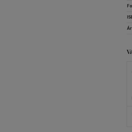
Fo
IS
Á
V