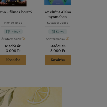
mo - filmes borító
Az eltűnt Aléna
Tamás úrfi k
nyomában
Michael Ende
Kutszegi Csaba
Mark Twa
Könyv
Könyv
Kön
Árinformációk
Árinformációk
Árinformáci
Kiadói ár:
Kiadói ár:
Kiadói 
3 999 Ft
5 990 Ft
5 000 
Kosárba
Kosárba
Kosár