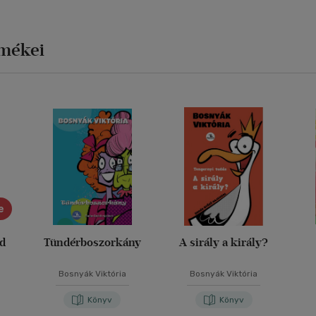
rmékei
e
ád
Tündérboszorkány
A sirály a király?
Bosnyák Viktória
Bosnyák Viktória
Könyv
Könyv