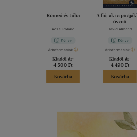
Rómeó és Júlia
A fiú, aki a pirájá
úszott
Acsai Roland
David Almond
Könyv
Könyv
Árinformációk
Árinformációk
Kiadói ár:
Kiadói ár:
4 500 Ft
4 490 Ft
Kosárba
Kosárba