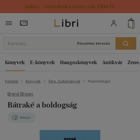
Kulacs / strandtáska most csak 1499 Ft!
Törzsvásárlói Kártya adatai
Részletes keresés
Könyvek
E-könyvek
Hangoskönyvek
Antikvár
Zene,
Főoldal
Könyvek
Társ. tudományok
Pszichológia
Brené Brown
Bátraké a boldogság
Könyv