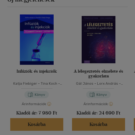
Infúziók és injekciók
A lélegeztetés elmélete és
gyakorlata
Katja Fiebiger
-
Tina Koch
-
Gál János
-
Lorx András
-
Andreas Schubert
Valkó Luca
Könyv
Könyv
Árinformációk
Árinformációk
Kiadói ár:
7 980 Ft
Kiadói ár:
24 690 Ft
Kosárba
Kosárba