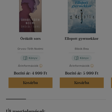
Örökölt sors
Ellopott gyermekkor
Orvos-Tóth Noémi
Bibók Bea
Könyv
Könyv
Árinformációk
Árinformációk
Borító ár:
4 999 Ft
Borító ár:
5 999 Ft
Kosárba
Kosárba
Új megjelenések