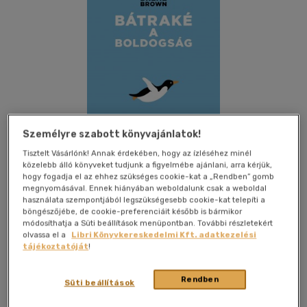
Személyre szabott könyvajánlatok!
Tisztelt Vásárlónk! Annak érdekében, hogy az ízléséhez minél
közelebb álló könyveket tudjunk a figyelmébe ajánlani, arra kérjük,
hogy fogadja el az ehhez szükséges cookie-kat a „Rendben” gomb
megnyomásával. Ennek hiányában weboldalunk csak a weboldal
használata szempontjából legszükségesebb cookie-kat telepíti a
böngészőjébe, de cookie-preferenciáit később is bármikor
Kívánságlistához adom
Megosztom
módosíthatja a Süti beállítások menüpontban. További részletekért
olvassa el a
Libri Könyvkereskedelmi Kft. adatkezelési
tájékoztatóját
!
Bookline Könyvek
|
2013
|
magyar nyelvű
|
papirkötes
|
326
oldal
Rendben
Süti beállítások
Hogyan változtatja meg életünket, érzelmeinket,