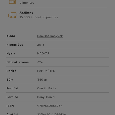
boldogságunk, valamint az, hogy milyen családban,
díjmentes
közösségben, munkahelyen élünk, attól függ, hogy mennyire
Szállítás
merünk esendően és teljes szívvel kiállni és megmutatni
15 000 Ft felett díjmentes
magunkat. A Bátraké a boldogság című könyvből
megtudhatjuk, hogyan építhetünk erős alapokon nyugvó,
szeretetteljes családot és közösségeket. Mert a bátor ember
nem az, aki maximalistaként mindig többre és többre vágyik,
Kiadó
Bookline Könyvek
hanem az, aki mer hibázni is.
Kiadás éve
2013
Nyelv
MAGYAR
Oldalak száma:
326
Borító
PAPIRKÖTES
Súly
360 gr
Fordító
Csulák Márta
Fordító
Dányi Dániel
ISBN
9789630865234
Árukód
2236660 / 1091426